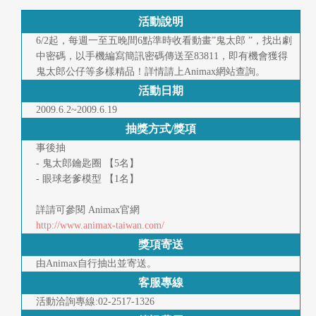
快
活動說明
報
6/2起，每週一至五晚間6點準時收看動畫”鬼太郎 ”，找出劇
中密碼，以手機編寫簡訊密碼傳送至83811，即有機會獲得
合
鬼太郎公仔等多樣精品！詳情請上Animax網站查詢。
作
活動日期
客
2009.6.2~2009.6.19
抽獎方式/獎項
戶
事後抽
- 鬼太郎鑰匙圈 【5名】
聯
- 眼球老爹模型 【1名】
絡
詳請可參閱 Animax官網
我
http://www.animax-taiwan.com/
們
獎項寄送
由Animax自行抽出並寄送。
返
客服專線
活動洽詢專線:02-2517-1326
回