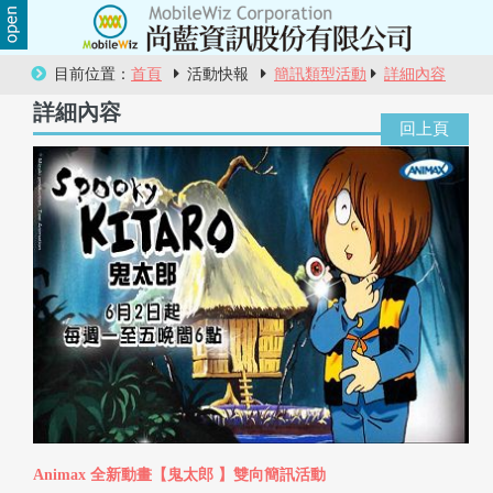
關
目前位置：
首頁
活動快報
簡訊類型活動
詳細內容
於
詳細內容
尚
藍
商
品
服
務
活
動
Animax 全新動畫【鬼太郎 】雙向簡訊活動