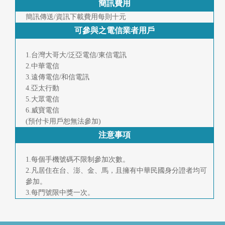
簡訊費用
首
簡訊傳送/資訊下載費用每則十元
頁
可參與之電信業者用戶
1.台灣大哥大/泛亞電信/東信電訊
2.中華電信
3.遠傳電信/和信電訊
4.亞太行動
尚
5.大眾電信
6.威寶電信
藍
(預付卡用戶恕無法參加)
83811
注意事項
好
1.每個手機號碼不限制參加次數。
康
2.凡居住在台、澎、金、馬，且擁有中華民國身分證者均可
參加。
爆
3.每門號限中獎一次。
報