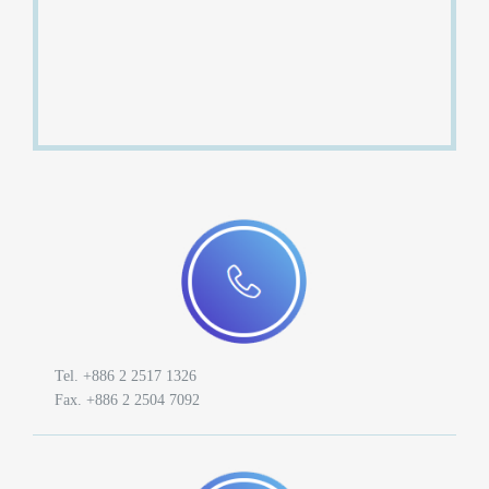
快
報
合
作
客
戶
聯
絡
我
們
Tel. +886 2 2517 1326
Fax. +886 2 2504 7092
返
回