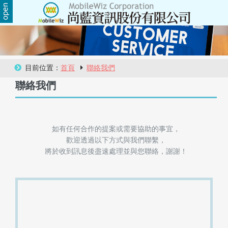
關
於
尚
目前位置：
首頁
聯絡我們
聯絡我們
藍
商
品
如有任何合作的提案或需要協助的事宜，
歡迎透過以下方式與我們聯繫，
服
將於收到訊息後盡速處理並與您聯絡，謝謝！
務
活
動