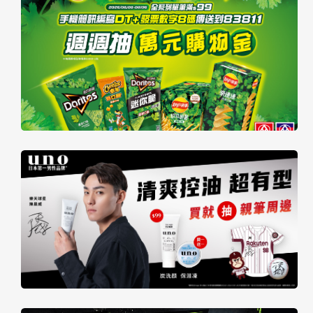
快
報
合
作
客
戶
聯
絡
我
們
返
回