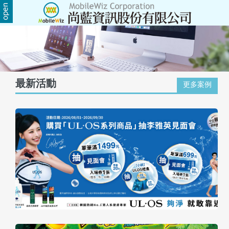
關
於
尚
最新活動
更多案例
藍
商
品
服
務
活
動