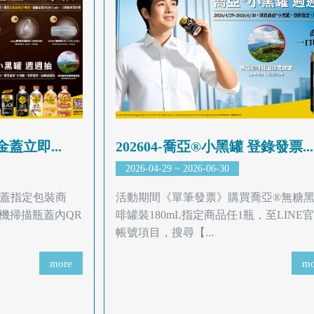
金蓋立即...
202604-喬亞®小黑罐 登錄發票...
2026-04-29 ~ 2026-06-30
金蓋指定包裝商
活動期間《單筆發票》購買喬亞®無糖
機掃描瓶蓋內QR
啡罐裝180mL指定商品任1瓶，至LINE
帳號項目，搜尋【...
more
mo