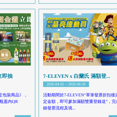
蓋立即抽
7-ELEVEN x 白蘭氏 滿額登...
2026-04-02 ~ 2026-04-29
定包裝商品》，
活動期間於7-ELEVEN“單筆發票折扣後
瓶蓋內QR
定金額，即可參加滿額雙重登錄送”，完
錄發票流程及填...