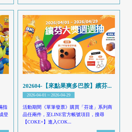
202604-【來點果爽多巴胺】繽芬...
2026-04-01 ~ 2026-04-29
滿指
活動期間《單筆發票》購買「芬達」系列商
成登
品任兩件，至LINE官方帳號項目，搜尋
【COKE+】進入COK...