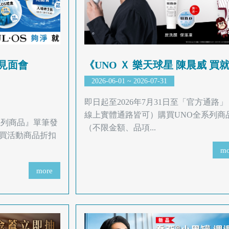
英見面會
《UNO Ｘ 樂天球星 陳晨威 買就.
2026-06-01 ~ 2026-07-31
即日起至2026年7月31日至「官方通路
線上實體通路皆可）購買UNO全系列商
系列商品』單筆發
（不限金額、品項...
買活動商品折扣
mo
more