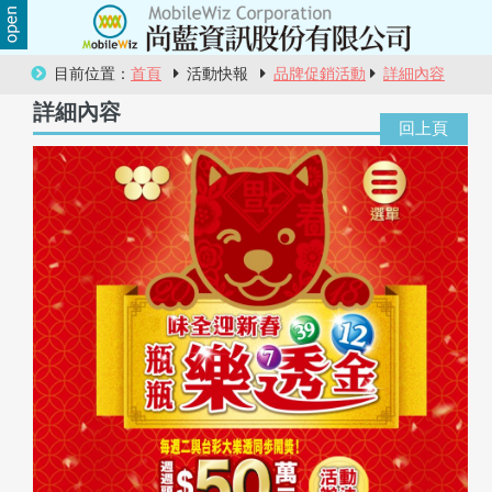
關
目前位置：
首頁
活動快報
品牌促銷活動
詳細內容
於
詳細內容
尚
藍
商
品
服
務
活
動