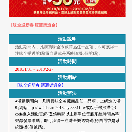
快
報
合
【味全迎新春 瓶瓶樂透金】
作
活動說明
客
活動期間內，凡購買味全冷藏商品任一品項，即可獲得一
注味全樂透號碼(得自選或是系統隨機6個號碼)。
戶
活動時間
2018/1/31 ~ 2018/2/27
聯
活動網站
絡
【味全迎新春 瓶瓶樂透金】
我
活動辦法
們
●活動期間內，凡購買味全冷藏商品任一品項，上網進入活
動網站http:// weichuan.2018cny.83811.tw或以手機掃描QR
code進入活動官網(登錄時間以主辦單位電腦系統時間為準)
返
登錄發票號碼，即可獲得一注味全樂透號碼(得自選或是系
回
統隨機6個號碼)。