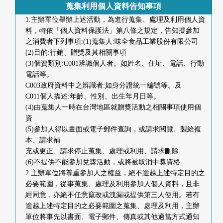
蒐集利用個人資料告知事項
1.主辦單位舉辦上述活動，為進行蒐集、處理及利用個人資
料，特依「個人資料保護法」第八條之規定，告知擬參加
之消費者下列事項:(1)蒐集人:味全食品工業股份有限公司
(2)目的:行銷、贈獎及其相關事項
(3)個資類別:C001辨識個人者。如姓名、住址、電話、行動
電話等。
C003政府資料中之辨識者:如身分證統一編號等。及
C011個人描述:年齡、性別、出生年月日等。
(4)由蒐集人一時在台灣地區就贈獎活動之相關事項使用個
資
(5)參加人得以畫面或電子郵件查詢，或請求閱覽、製給複
本、請求補
充或更正、請求停止蒐集、處理或利用、請求刪除
(6)不提供不能參加兌獎活動，或將被取消中獎資格
2.主辦單位將尊重參加人之權益，絕不逾越上述特定目的之
必要範圍，從事蒐集、處理及利用參加人個人資料，且非
經同意，亦絕不任意竄改或洩漏或提供第三人使用。若有
逾越上述特定目的之必要範圍之蒐集、處理及利用，主辦
單位將事先以書面、電子郵件、傳真或其他適當方式通知