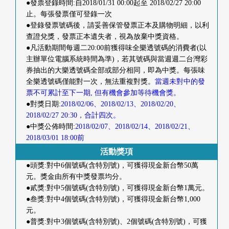
●發票登錄時間:自2018/01/31 00:00起至 2018/02/27 20:00
首
止。每張發票僅可登錄一次
●登錄發票號碼後，請妥善保管發票正本及購物明細，以利
頁
查證兌獎，發票正本遺失者，視為放棄中獎資格。
●凡活動期間每週二20:00前獲得味全樂透號碼的消費者(以
主辦單位電腦系統時間為準)，若其號碼與當週週二台灣彩
券抽出的大樂透號碼全部或部分相同，即為中獎。每張味
全樂透號碼僅能對一次，無法重複對獎。
當週未對中的發
票不可累計至下一期, 但有機會參加等待機會獎。
●對獎日期:
2018/02/06、2018/02/13、2018/02/20、
2018/02/27 20:30，合計四次。
●中獎公佈時間:
2018/02/07、2018/02/14、2018/02/21、
2018/03/01 18:00前
活動獎項
●頭獎:對中6個號碼(含特別號)，可獲得現金新台幣50萬
元。獎金由所有中獎發票均分。
●貳獎:對中5個號碼(含特別號)，可獲得現金新台幣1萬元。
●叁獎:對中4個號碼(含特別號)，可獲得現金新台幣1,000
元。
●普獎:對中3個號碼(含特別號)、2個號碼(含特別號)，可獲