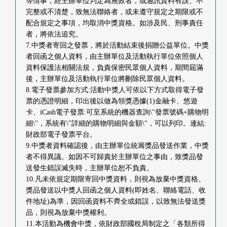
等情事，經主辦單位判定為無效者，或通訊資料有誤、不
完整或不清楚，致無法聯絡者，或未遵守規定之期限或不
配合規定之事項，均取消中獎資格。如涉及民、刑事責任
者，將依法追究。
7.中獎者寄回之發票，將於活動結束後捐贈公益單位。中獎
者回函之個人資料，由主辦單位及活動執行單位依照個人
資料保護法相關法規，負責保密民眾個人資料，期間屆滿
後，主辦單位及活動執行單位將刪除民眾個人資料。
8.電子發票參加方式:活動中獎人可依以下方式取得電子發
票的憑證明細，印出後以做為領獎憑據(1)金融卡、悠遊
卡、iCash電子發票:可至系統的機器查詢\"發票號碼+購物明
細\"，系統有\"詳細的購物明細與金額\"，可以列印。連結:
財政部電子發票平台。
9.中獎者資料確認後，由主辦單位統籌獎品發送作業，中獎
者不得異議。如因不可歸責於主辦單位之事由，致獎品發
送發生錯誤滅失時，主辦單位恕不負責。
10.凡未依規定期限寄回中獎資料，則視為放棄中獎資格。
獎品發送以中獎人回函之個人資料(即姓名、聯絡電話、收
件地址)為準，因回函資料不齊全或錯誤，以致無法發送獎
品，則視為放棄中獎權利。
11.本活動為機會中獎，依財政部國稅局制定之「各類所得