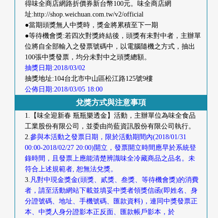
得味全商店網路折價券新台幣100元。味全商店網
址:http://shop.weichuan.com.tw/v2/official
●當期頭獎無人中獎時，獎金將累積至下一期
●等待機會獎:若四次對獎終結後，頭獎有未對中者，主辦單
位將自全部輸入之發票號碼中，以電腦隨機之方式，抽出
100張中獎發票，均分未對中之頭獎總額。
抽獎日期:2018/03/02
抽獎地址:104台北市中山區松江路125號9樓
公佈日期:2018/03/05 18:00
兌獎方式與注意事項
1.【味全迎新春 瓶瓶樂透金】活動，主辦單位為味全食品
工業股份有限公司，並委由尚藍資訊股份有限公司執行。
2.
參與本活動之發票日期，限於活動期間內(2018/01/31
00:00-2018/02/27 20:00)開立，發票開立時間應早於系統登
錄時間，且發票上應能清楚辨識味全冷藏商品之品名。未
符合上述規範者, 恕無法兌獎。
3.
凡對中現金獎金(頭獎、貳獎、叁獎、等待機會獎)的消費
者，請至活動網站下載並填妥中獎者領獎信函(即姓名、身
分證號碼、地址、手機號碼、匯款資料)，連同中獎發票正
本、中獎人身分證影本正反面、匯款帳戶影本，於