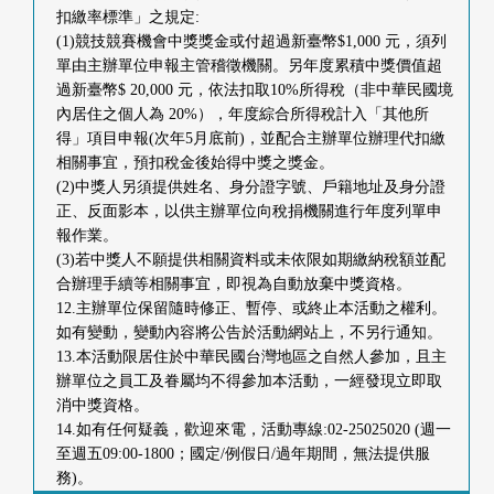
扣繳率標準」之規定:
(1)競技競賽機會中獎獎金或付超過新臺幣$1,000 元，須列
單由主辦單位申報主管稽徵機關。另年度累積中獎價值超
過新臺幣$ 20,000 元，依法扣取10%所得稅（非中華民國境
內居住之個人為 20%），年度綜合所得稅計入「其他所
得」項目申報(次年5月底前)，並配合主辦單位辦理代扣繳
相關事宜，預扣稅金後始得中獎之獎金。
(2)中獎人另須提供姓名、身分證字號、戶籍地址及身分證
正、反面影本，以供主辦單位向稅捐機關進行年度列單申
報作業。
(3)若中獎人不願提供相關資料或未依限如期繳納稅額並配
合辦理手續等相關事宜，即視為自動放棄中獎資格。
12.主辦單位保留隨時修正、暫停、或終止本活動之權利。
如有變動，變動內容將公告於活動網站上，不另行通知。
13.本活動限居住於中華民國台灣地區之自然人參加，且主
辦單位之員工及眷屬均不得參加本活動，一經發現立即取
消中獎資格。
14.如有任何疑義，歡迎來電，活動專線:02-25025020 (週一
至週五09:00-1800；國定/例假日/過年期間，無法提供服
務)。