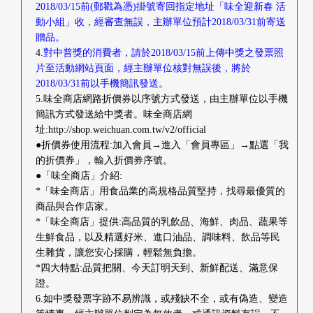
2018/03/15前(郵戳為憑)掛號寄回指定地址「味全迎新春 活
動小組」收，經審查無誤，主辦單位預計2018/03/31前寄送
贈品。
4.
對中普獎的消費者，請於2018/03/15前上傳中獎之發票照
片至活動網站頁面，經主辦單位核對無誤後，將於
2018/03/31前以手機簡訊發送。
5.味全商店網路折價券以序號方式發送，由主辦單位以手機
簡訊方式發送給中獎者。味全商店網
址:http://shop.weichuan.com.tw/v2/official
●折價券使用流程:加入會員→進入「會員專區」→點選「我
的折價券」，輸入折價券序號。
●「味全商店」介紹:
*「味全商店」用食品業的高規格品質堅持，找尋最優質的
商品與合作店家。
*「味全商店」提供:高品質的乳飲品、海鮮、肉品、蔬果等
生鮮食品，以及精選好米、進口油品、調味料、飲品等民
生雜貨，讓您安心採購，輕鬆無負擔。
*四大特點:品質把關、今天訂明天到、新鮮配送、滿意保
證。
6.如中獎發票字跡不易辨識，或殘缺不全，或有偽造、變造