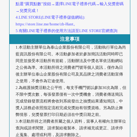
點選“購買點數”按鈕→選擇LINE電子禮券代碼→輸入兌獎密碼
→兌獎完成！
4.LINE STORE(LINE電子禮券儲值網站):
https://store.line.me/home/zh-Hant。
5.有關LINE電子禮券的使用方法請至LINE STORE官網查詢
注意事項
1.本活動主辦單位為泰山企業股份有限公司，活動執行單位為尚
藍資訊股份有限公司。本活動參加者於參加簡訊活動同時即已
同意並接受本活動所有規範，活動辦法及中獎名單依活動網站
之公佈為準。本活動所得之消費者門號等個人資訊，僅作為日
後主辦單位泰山企業股份有限公司及其品牌之消費者活動宣傳
之使用，不會作為它途使用。
2.為維護抽獎活動之公平性，每支手機門號以參加30次為限，但
不限中獎次數，每張發票僅有一次中獎機會，消費者傳送簡訊
完成登錄發票流程將會收到系統發出之抽獎結果通知簡訊，中
獎人請務必依照指定流程完成兌獎始有領獎資格。另為防止舞
弊情形，兌獎發票打印日期必須在中獎日期之前。
3.本活動所得之消費者所屬之個人資料，當事人有權向主辦單位
查詢或請求閱覽、請求製給複製本、請求補充或更正、請求停
止蒐集、處理或利用，及請求刪除之。