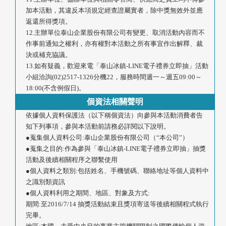
加本活動，其違反本項規定經查證屬實者，除中獎無效外並應
返還所得獎項。
12.主辦單位泰山企業股份有限公司有變更、取消活動內容而不
作事前通知之權利，亦有權對本活動之所有事宜作出解釋、裁
決或補充協議。
13.如有疑義，歡迎來電「泰山冰鎮-LINE電子禮券立即抽」活動
小組洽詢(02)2517-1326分機22，服務時間週一～週五09:00～
18:00(不含例假日)。
個資法相關聲明
依據個人資料保護法（以下稱個資法）向參與本活動消費者告
知下列事項，參與本活動前請務必詳閱以下說明。
●蒐集個人資料公司:泰山企業股份有限公司（“本公司”）
●蒐集之目的:作為參與「泰山冰鎮-LINE電子禮券立即抽」抽獎
活動及後續相關程序之聯繫使用
●個人資料之類別:包括姓名、手機號碼、聯絡地址等個人資料中
之識別類資訊
●個人資料利用之期間、地區、對象及方式:
期間:至2016/7/14 抽獎活動結束且獎項寄送等後續相關程式執行
完畢。