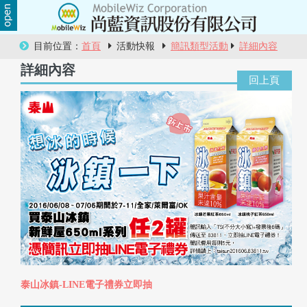
關
目前位置：
首頁
活動快報
簡訊類型活動
詳細內容
於
詳細內容
尚
藍
商
品
服
務
活
動
泰山冰鎮-LINE電子禮券立即抽