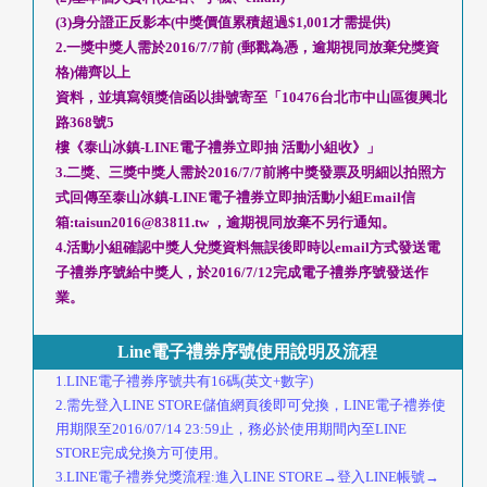
(3)身分證正反影本(中獎價值累積超過$1,001才需提供)
2.一獎中獎人需於2016/7/7前 (郵戳為憑，逾期視同放棄兌獎資
格)備齊以上
資料，並填寫領獎信函以掛號寄至「10476台北市中山區復興北
路368號5
樓《泰山冰鎮-LINE電子禮券立即抽 活動小組收》」
3.二獎、三獎中獎人需於2016/7/7前將中獎發票及明細以拍照方
式回傳至泰山冰鎮-LINE電子禮券立即抽活動小組Email信
箱:
taisun2016@83811.tw
，逾期視同放棄不另行通知。
4.活動小組確認中獎人兌獎資料無誤後即時以email方式發送電
子禮券序號給中獎人，於2016/7/12完成電子禮券序號發送作
業。
Line電子禮券序號使用說明及流程
1.LINE電子禮券序號共有16碼(英文+數字)
2.需先登入LINE STORE儲值網頁後即可兌換，LINE電子禮券使
用期限至2016/07/14 23:59止，務必於使用期間內至LINE
STORE完成兌換方可使用。
3.LINE電子禮券兌獎流程:進入LINE STORE→登入LINE帳號→