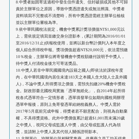
8.中獎者如因寄送過程中發生信件遺失、信封破損或其他不可歸
責於主辦單位之原因，導致中獎憑證遺失或無法辨識、中獎者
資料填寫不完整或不清楚時，所有中獎憑證需經主辦單位檢核
並以主辦單位審核為準。
9.依中華民國稅法規定，機會中獎累計獎項價值NT$1,000元以
上，需依規定填寫並繳交身分證影本，(累計期間為2016/01/01
至2016/12/31止)供報稅使用，並將以新台幣計價列入本年度之
個人綜合所得稅申報。獎項價值超過NT$20,000元，依法需預繳
10％稅金，主辦單位將寄發機會中獎稅額繳付說明予中獎人，
待中獎人付清稅金後方可寄送獎品。
10.中獎人若非中華民國國境內設籍之國人(即依法於課稅年度
內，在中華民國境內居住未達183天之本國人含大陸人士及外國
人)，不論中獎人所得獎項之價值，需預先扣繳20%機會中獎稅
金。財政部臺北國稅局實施「憑單無紙化」，自2014年起所得
稅各式憑單符合一定情形者，憑單填發單位如期向國稅局辦理
憑單申報後，原則上免寄發憑單給納稅義務人。中獎人需於
2017年5月底前完成申報，得獎者若不願意配合，則視為自動棄
權，不具得獎資格。此外中獎價值累計超過$1,001而未滿20歲
之中獎人，視同父母或監護人中獎，由父母或監護人代為領
獎，並請附上中獎人及其代領人關係證明影本。
11.主辦單位、協辦單位與相關零售商、供應商之員工均不得參