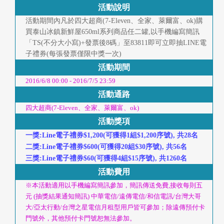
快
活動說明
報
活動期間內凡於四大超商(7-Eleven、全家、萊爾富、ok)購
買泰山冰鎮新鮮屋650ml系列商品任二罐,以手機編寫簡訊
合
「TS(不分大小寫)+發票後8碼」至83811即可立即抽LINE電
子禮券(每張發票僅限中獎一次)
作
活動期間
客
2016/6/8 00:00 - 2016/7/5 23:59
戶
活動通路
四大超商(7-Eleven、全家、萊爾富、ok)
聯
活動獎項
一獎:Line電子禮券$1,200(可獲得1組$1,200序號), 共28名
絡
二獎:Line電子禮券$600(可獲得20組$30序號), 共56名
我
三獎:Line電子禮券$60(可獲得4組$15序號), 共1260名
活動費用
們
※本活動適用以手機編寫簡訊參加，簡訊傳送免費,接收每則五
元 (抽獎結果通知簡訊) 中華電信/遠傳電信/和信電訊/台灣大哥
返
大/亞太行動/台灣之星電信月租型用戶皆可參加；除遠傳預付卡
回
門號外，其他預付卡門號恕無法參加。