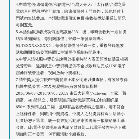
4.中華電信/遠傳電信/和信電訊/台灣大哥大/亞太行動/台灣之星
電信月租型用戶皆可參加；除遠傳預付卡門號外，其他預付卡
門號恕無法參加。本活動簡訊傳送免費,接收抽獎結果通知簡訊
每則五元。
5.本活動參加者成功傳送簡訊至83811後，即時會收到一則抽獎
結果通知簡訊。每則簡訊僅可登錄一筆發票號碼<
如:TSXXXXXXXX >，每張發票僅可登錄一次，重複登錄無效，
活動期間登錄發票時間以主辦單位系統時間為主。
6.中獎人請依照中獎公告說明於指定時間內寄回領獎信函及相關
兌獎資料，逾期或是中獎資料提供不全以致無法完成LINE電子
禮券序號發送者，視同放棄中獎權利。
7.請中獎人提供有效中獎發票正本及明細以供查驗，有效發票係
指於中獎發票正本及交易明細(有效發票係指於
2016/06/08~2016/07/05 23:59 由四大超商(7-Eleven、全家、萊
爾富、ok)所開立，發票明細須能辨識購買泰山冰鎮新鮮屋
650ml系列商品任二罐，並印有品名或條碼之發票)，若不符合
上述條件者，則取消中獎資格。中獎人之兌獎資料寄回活動小
組查驗恕不退還。統一發票於活動結束後將統一捐贈給華山基
金會。(若電子發票明細遺失請至財政部二代電子發票平台下載
明細與正本發票一併寄回活動小組審核。