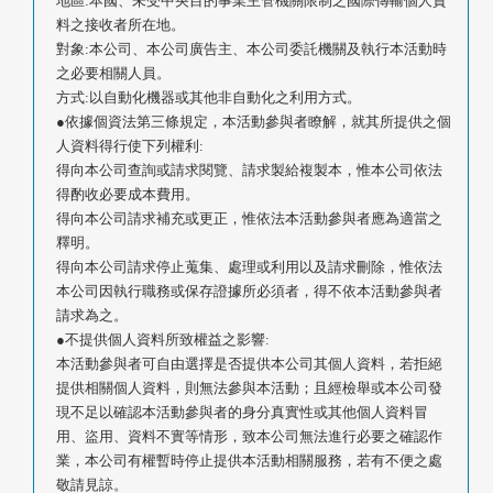
地區:本國、未受中央目的事業主管機關限制之國際傳輸個人資
料之接收者所在地。
對象:本公司、本公司廣告主、本公司委託機關及執行本活動時
之必要相關人員。
方式:以自動化機器或其他非自動化之利用方式。
●依據個資法第三條規定，本活動參與者瞭解，就其所提供之個
人資料得行使下列權利:
得向本公司查詢或請求閱覽、請求製給複製本，惟本公司依法
得酌收必要成本費用。
得向本公司請求補充或更正，惟依法本活動參與者應為適當之
釋明。
得向本公司請求停止蒐集、處理或利用以及請求刪除，惟依法
本公司因執行職務或保存證據所必須者，得不依本活動參與者
請求為之。
●不提供個人資料所致權益之影響:
本活動參與者可自由選擇是否提供本公司其個人資料，若拒絕
提供相關個人資料，則無法參與本活動；且經檢舉或本公司發
現不足以確認本活動參與者的身分真實性或其他個人資料冒
用、盜用、資料不實等情形，致本公司無法進行必要之確認作
業，本公司有權暫時停止提供本活動相關服務，若有不便之處
敬請見諒。