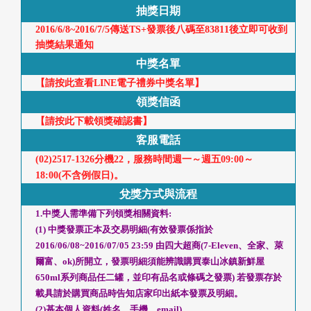
抽獎日期
首
2016/6/8~2016/7/5傳送TS+發票後八碼至83811後立即可收到
頁
抽獎結果通知
中獎名單
【請按此查看LINE電子禮券中獎名單】
領獎信函
【請按此下載領獎確認書】
客服電話
(02)2517-1326分機22，服務時間週一～週五09:00～
18:00(不含例假日)。
兌獎方式與流程
1.中獎人需準備下列領獎相關資料:
(1) 中獎發票正本及交易明細(有效發票係指於
2016/06/08~2016/07/05 23:59 由四大超商(7-Eleven、全家、萊
爾富、ok)所開立，發票明細須能辨識購買泰山冰鎮新鮮屋
650ml系列商品任二罐，並印有品名或條碼之發票) 若發票存於
載具請於購買商品時告知店家印出紙本發票及明細。
(2)基本個人資料(姓名、手機、email)