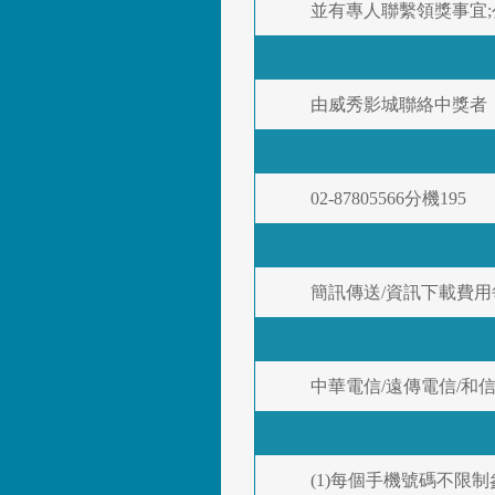
並有專人聯繫領獎事宜
由威秀影城聯絡中獎者
02-87805566分機195
簡訊傳送/資訊下載費
中華電信/遠傳電信/和
(1)每個手機號碼不