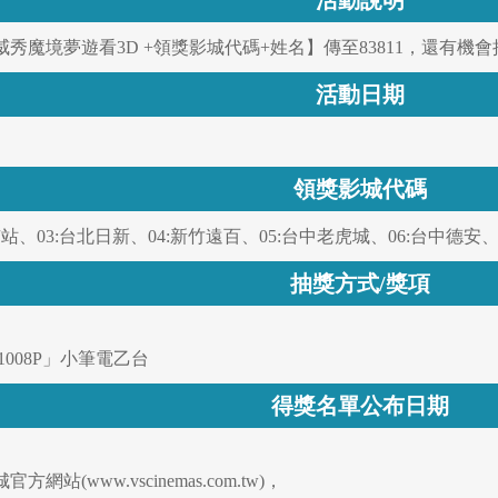
活動說明
魔境夢遊看3D +領獎影城代碼+姓名】傳至83811，還有機會抽中
活動日期
領獎影城代碼
京站、03:台北日新、04:新竹遠百、05:台中老虎城、06:台中德安、
抽獎方式/獎項
 1008P」小筆電乙台
得獎名單公布日期
(www.vscinemas.com.tw)，