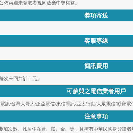
;公佈兩週未領取者視同放棄中獎權益。
獎項寄送
客服專線
簡訊費用
用每次來回共計十元。
可參與之電信業者用戶
信電訊/台灣大哥大/泛亞電信/東信電訊/亞太行動/大眾電信/威寶
注意事項
限制參加次數。凡居住在台、澎、金、馬，且擁有中華民國身分證者