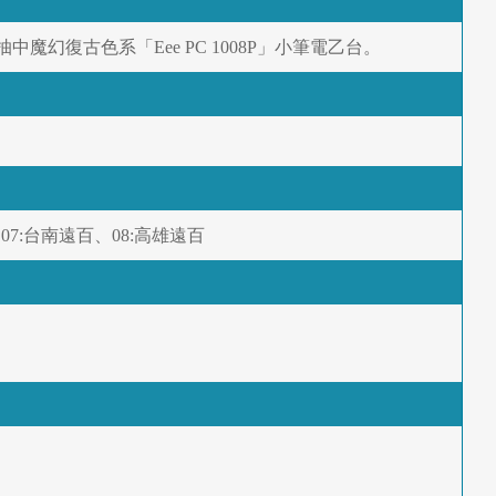
魔幻復古色系「Eee PC 1008P」小筆電乙台。
07:台南遠百、08:高雄遠百