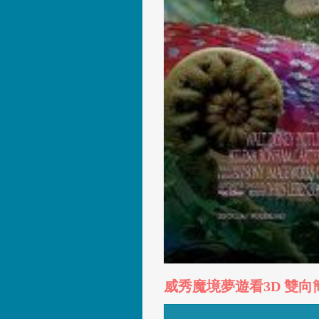
威秀魔境夢遊看3D 雙