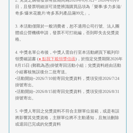
2. 兌獎之購物發票有效期間為2026年6月5日~ 2026年8月6
日，且發票明細須可清楚辨識購買品項為「樂事/多力多滋/
奇多/爆米花脆片/奇多系列產品滿99元」。
3. 本活動僅限於一般消費者，恕不適用公司行號、法人團
體或公營機構申請，發票不可打統編，否則即失去兌獎資
格。
4. 中獎名單公布後，中獎人需自行至本活動網頁下載列印
領獎確認書 (
● 點我下載領獎信函
)，於指定兌獎期限2026年
8月15日 (郵戳為憑)掛號寄回活動小組；兌獎資料經由活動
小組審核無誤後分二批寄送。
•活動開始~2026/7/10前寄回兌獎資料，獎項安排2026/7/24
掛號寄出。
•活動開始~2026/8/15前寄回兌獎資料，獎項安排2026/8/31
掛號寄出。
5. 中獎人寄回之兌獎資料不符合主辦單位規範，或是有誤
將影響其兌獎資格，主辦單位將不主動通知，且無法刪除
或退回已完成的兌獎資料