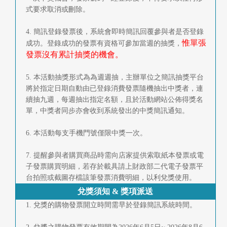
式要求取消或刪除。
4. 簡訊登錄發票後，系統會即時簡訊回覆參與者是否登錄
惟單張
成功。登錄成功的發票有資格可參加當週的抽獎，
發票沒有累計抽獎的機會。
5. 本活動抽獎形式為為週週抽，主辦單位之簡訊抽獎平台
將於指定日期自動由已登錄消費發票隨機抽出中獎者，連
續抽九週，每週抽出指定名額，且於活動網站公佈得獎名
單，中獎者同步亦會收到系統發出的中獎簡訊通知。
6. 本活動每支手機門號僅限中獎一次。
7. 提醒參與者購買商品時需向店家提供索取紙本發票或電
子發票購買明細，若存於載具請上財政部二代電子發票平
台拍照或截圖存檔該筆發票消費明細，以利兌獎使用。
兌獎須知 & 獎項派送
1. 兌獎的購物發票開立時間需早於登錄簡訊系統時間。