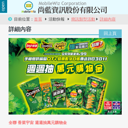
關
目前位置：
首頁
活動快報
簡訊類型活動
詳細內容
於
詳細內容
尚
藍
商
品
服
務
活
動
全聯 香菜宇宙 週週抽萬元購物金