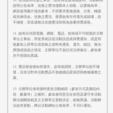
10. 獎項說明未盡之事宜，請依得獎通知函說明、活動網站
說明公告為準，兌換之獎項僅限本人領取，以實物為準，
網頁使用圖片僅供參考，不得要求更換規格、出售、轉讓
或兌換現金。兌換之獎項、發票如有任何遺失或損壞，恕
不補發，若造成無法兌換獎項則視為放棄得獎資格。
11. 如有任何因電腦、網路、電話、技術或不可歸責於主辦
單位之事由，而使系統誤送活動訊息或得獎通知，或是而
使參加人所寄出或登錄之資料有遲延、遺失、錯誤、無法
辨識或毀損之情況，主辦單位不負任何法律責任，參加者
亦不得因此異議。
12. 獎品發放後如有遺失、盜領或損毀，主辦單位恕不補
發，且依法對本活動獎品不負後續品質保證與維修服務之
責。
13. 主辦單位保有隨時更改活動細節（參加方式及贈品內
容、數量等）之權利，參加者同意完全依照及遵守本活動
辦法相關規範及之主辦單位更動決定，絕無異議。活動辦
法如有更動，將以活動網站公佈為準，不另行通知。