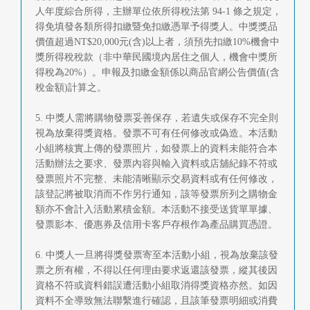
人年度綜合所得，主辦單位依所得稅法第 94-1 條之規定，
得免填發各類所得扣繳暨免扣繳憑單予得獎人。中獎獎品
價值超過NT$20,000元(含)以上者，須預先扣繳10%機會中
獎所得稅稅款（非中華民國境內居住之個人，機會中獎所
得稅為20%）。申報及扣繳金額係以商品官網公告價值(含
稅金額)計算之。
5. 中獎人需將購物發票妥善保存，若遺失或保存不完全則
視為放棄得獎資格。發票不可有任何修改或偽造。本活動
小組將核實上傳的發票照片，如發票上的資料未能符合本
活動辦法之要求、發票內容與輸入資料或店舖紀錄不符或
發票照片不完整、未能清晰顯示交易資料或有任何修改，
該登記將被取消而不作另行通知，該等發票所列之購物金
額亦不會計入活動累積金額。本活動不接受送貨單單據、
發票影本、優惠券及信用卡客戶存根作為產品購買憑證。
6. 中獎人一旦將得獎發票寄至本活動小組，視為放棄該發
票之所有權，不得以任何理由要求返還該發票，縱其後因
資格不符或資料錯誤遭活動小組取消得獎資格亦然。如因
資料不全導致無法聯繫進行確認，且該筆發票明細或消費