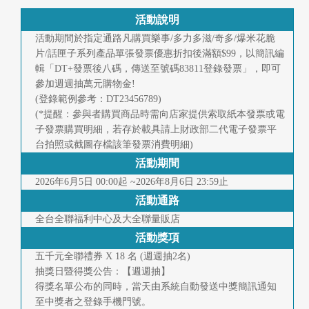
快
活動說明
報
活動期間於指定通路凡購買樂事/多力多滋/奇多/爆米花脆
片/話匣子系列產品單張發票優惠折扣後滿額$99，以簡訊編
合
輯「DT+發票後八碼，傳送至號碼83811登錄發票」，即可
作
參加週週抽萬元購物金!
(登錄範例參考：DT23456789)
客
(*提醒：參與者購買商品時需向店家提供索取紙本發票或電
子發票購買明細，若存於載具請上財政部二代電子發票平
戶
台拍照或截圖存檔該筆發票消費明細)
活動期間
聯
2026年6月5日 00:00起 ~2026年8月6日 23:59止
絡
活動通路
我
全台全聯福利中心及大全聯量販店
活動獎項
們
五千元全聯禮券 X 18 名 (週週抽2名)
抽獎日暨得獎公告：【週週抽】
返
得獎名單公布的同時，當天由系統自動發送中獎簡訊通知
回
至中獎者之登錄手機門號。