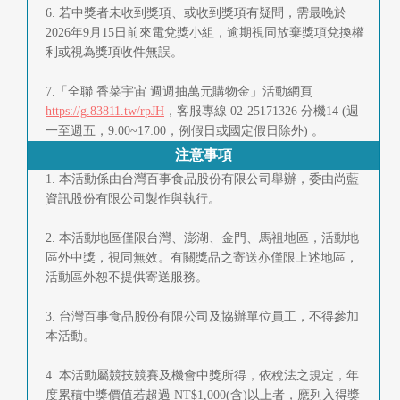
6. 若中獎者未收到獎項、或收到獎項有疑問，需最晚於
2026年9月15日前來電兌獎小組，逾期視同放棄獎項兌換權
利或視為獎項收件無誤。
7.「全聯 香菜宇宙 週週抽萬元購物金」活動網頁
https://g.83811.tw/rpJH
，客服專線 02-25171326 分機14 (週
一至週五，9:00~17:00，例假日或國定假日除外) 。
注意事項
1. 本活動係由台灣百事食品股份有限公司舉辦，委由尚藍
資訊股份有限公司製作與執行。
2. 本活動地區僅限台灣、澎湖、金門、馬祖地區，活動地
區外中獎，視同無效。有關獎品之寄送亦僅限上述地區，
活動區外恕不提供寄送服務。
3. 台灣百事食品股份有限公司及協辦單位員工，不得參加
本活動。
4. 本活動屬競技競賽及機會中獎所得，依稅法之規定，年
度累積中獎價值若超過 NT$1,000(含)以上者，應列入得獎