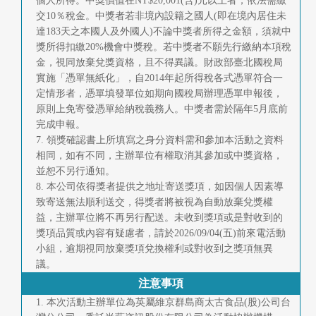
個人所得。中獎價值在NT$20,001(含)元以上者，依法需繳
交10％稅金。中獎者若非境內設籍之國人(即在境內居住未
達183天之本國人及外國人)不論中獎者所得之金額，須就中
獎所得扣繳20%機會中獎稅。若中獎者不願先行繳納本項稅
金，視同放棄兌獎資格，且不得異議。財政部臺北國稅局
實施「憑單無紙化」，自2014年起所得稅各式憑單符合一
定情形者，憑單填發單位如期向國稅局辦理憑單申報後，
原則上免寄發憑單給納稅義務人。中獎者需於隔年5月底前
完成申報。
7. 領獎確認書上所填寫之身分資料需和參加本活動之資料
相同，如有不同，主辦單位有權取消其參加或中獎資格，
並恕不另行通知。
8. 本公司依得獎者提供之地址寄送獎項，如因個人因素導
致寄送無法順利送交，得獎者將被視為自動放棄兌獎權
益，主辦單位將不再另行配送。未收到獎項或是對收到的
獎項品質或內容有疑慮者，請於2026/09/04(五)前來電活動
小組，逾期視同放棄獎項兌換權利或對收到之獎項無異
議。
注意事項
1. 本次活動主辦單位為英屬維京群島商太古食品(股)公司台