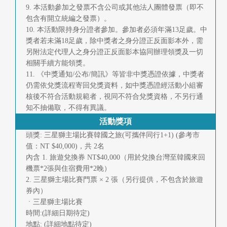
9. 本活動參加之發票不含公司或其他法人團體發票（即不
包含有開立統編之發票）。
10. 本活動限持身分證者參加。參加者必須年滿13足歲。中
獎者若未滿18足歲，除中獎者之身分證正反面影本外，需
另附法定代理人之身分證正反面影本協同辦理領獎及一切
相關手續方能領獎。
11. 《中獎通知/公布/簡訊》等皆非中獎憑證依據，中獎者
仍需依兌獎流程寄回兌獎資料，如中獎憑證經活動小組審
核後不符合活動規範者，視同不符合兌獎資格，不另行通
知不抽備取，不得有異議。
活動獎項
頭獎: 三星獅主場比賽韓國之旅(可攜伴同行1+1) (參考市
值：NT $40,000)，共 2名
內含 1. 旅遊兌換券 NT$40,000（用於兌換台灣至韓國來回
機票*2張與住宿費用*2晚）
2. 三星獅主場比賽門票 × 2 張（另行提供，不包含於旅遊
券內）
ㆍ三星獅主場比賽
時間:(詳細日期待定)
地點: (詳細地點待定)