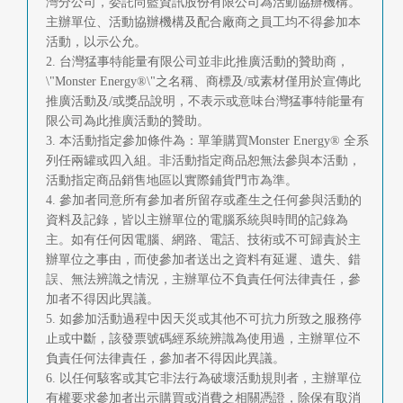
灣分公司，委託尚藍資訊股份有限公司為活動協辦機構。
主辦單位、活動協辦機構及配合廠商之員工均不得參加本
活動，以示公允。
2. 台灣猛事特能量有限公司並非此推廣活動的贊助商，
\"Monster Energy®\"之名稱、商標及/或素材僅用於宣傳此
推廣活動及/或獎品說明，不表示或意味台灣猛事特能量有
限公司為此推廣活動的贊助。
3. 本活動指定參加條件為：單筆購買Monster Energy® 全系
列任兩罐或四入組。非活動指定商品恕無法參與本活動，
活動指定商品銷售地區以實際鋪貨門市為準。
4. 參加者同意所有參加者所留存或產生之任何參與活動的
資料及記錄，皆以主辦單位的電腦系統與時間的記錄為
主。如有任何因電腦、網路、電話、技術或不可歸責於主
辦單位之事由，而使參加者送出之資料有延遲、遺失、錯
誤、無法辨識之情況，主辦單位不負責任何法律責任，參
加者不得因此異議。
5. 如參加活動過程中因天災或其他不可抗力所致之服務停
止或中斷，該發票號碼經系統辨識為使用過，主辦單位不
負責任何法律責任，參加者不得因此異議。
6. 以任何駭客或其它非法行為破壞活動規則者，主辦單位
有權要求參加者出示購買或消費之相關憑證，除保有取消