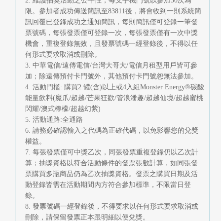
2. 維護抽獎活動之公平性，每支手機門號以參加30次為
首
限。參加者成功傳送簡訊至83811後，將會收到一則系統簡
訊回覆已登錄成功之通知簡訊，每則簡訊僅可登錄一筆發
頁
票號碼，每張發票僅可登錄一次，每張發票僅有一次中獎
機會，重複登錄無效，且發票號碼一經登錄後，不得以任
何形式要求取消或刪除。
3. 中華電信/遠傳電信/台灣大哥大/電信月租型用戶皆可參
加；除遠傳預付卡門號外，其他預付卡門號恕無法參加。
4. 活動門檻: 購買2 罐(含)以上或4入組Monster Energy®碳酸
能量飲料(魔爪/超越/芒果狂歡/管浪潘趣/超越仙境/超越蜜桃
閃耀/澳式檸檬/超越幻紫)
5. 活動通路:全通路
6. 請務必確認輸入之代碼為正確代碼，以免影響您的兌獎
權益。
7. 每張發票僅可中獎乙次，同張發票重複登錄仍以乙次計
算；抽獎資格以符合活動條件的發票張數計算，如同張發
票購買多瓶商品仍為乙次抽獎資格。發票之購買日期及活
動登錄皆需在活動期間內方符合參加標準，不限當日登
錄。
8. 發票號碼一經登錄後，不得要求以任何形式要求取消或
刪除，請保留發票正本跟明細以便兌獎。