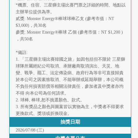
*機票、住宿、三星獅主場比賽門票之詳細的時間、地點以
主辦單位提供為準。
貳獎: Monster Energy®棒球球棒乙支 (參考市值：NT
$3,000)，共30名
參獎: Monster Energy®棒球 乙個 (參考市值：NT $1,200 )
，共50名
*備註:
1. 「三星獅主場比賽韓國之旅」如因包括但不限於 三星獅
球隊所屬經紀公司取消、承辦廠商取消演出、天災、地
變、戰爭、罷工、法定傳染病、政府行為等非可直接歸責
於本公司之因素致取消、不能舉辦或延期舉辦，本公司概
不負任何損害賠償等相關法律責任，參加者及中獎者亦均
不得 向本公司為任何請求。
2. 球棒, 棒球,恕不挑選顏色、款式。
3. 所有獎品之顏色與圖案皆以實物為主，中獎者不得要求
更換款式、獎項或折換現金。
抽獎日期
2026/07/08 (三)