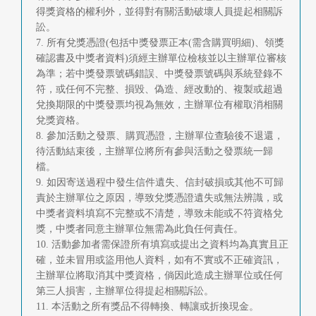
得獎資格的權利外，並得對有關活動破壞人員提起相關訴
訟。
7. 所有兌獎憑證(包括中獎發票正本(需含購買明細)、領獎
確認書及中獎者資料)須經主辦單位檢核並以主辦單位審核
為準；若中獎發票號碼錯誤、中獎發票號碼與系統登錄不
符，或任何不完整、損毀、偽造、經改動的、複製或超過
兌換期限的中獎發票均視為無效，主辦單位有權取消相關
兌獎資格。
8. 參加活動之發票、購買憑證，主辦單位查驗後不退還，
待活動結束後，主辦單位將所有參與活動之發票統一歸
檔。
9. 如因寄送過程中發生信件遺失、信封破損或其他不可歸
責於主辦單位之原因，導致兌獎憑證遺失或無法辨識，或
中獎者資料填寫不完整或不清楚，導致未能或不符資格兌
獎，中獎者同意主辦單位無需為此負任何責任。
10. 活動參加者需保證所有填寫或提出之資料均為真實且正
確，並未冒用或盜用他人資料，如有不實或不正確資訊，
主辦單位將取消其中獎資格，倘因此造成主辦單位或任何
第三人損害，主辦單位得提起相關訴訟。
11. 本活動之所有獎品不得轉換、轉讓或折換現金。