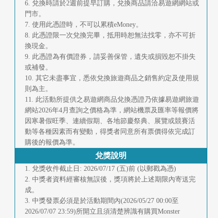
6. 兌換時請於2週前提早訂購，兌換商品請洽易遊網網站或
門市。
7. 使用此憑證時，不可以累積eMoney。
8. 此憑證限一次兌換完畢，抵用時恕無法找零，亦不可折
換現金。
9. 此憑證為有價證券，請妥善保管，遺失或損毀恕不掛失
或補發。
10. 其它未盡事宜，悉依兌換旅遊商品之銷售約定及使用規
則為主。
11. 此活動所提供之易遊網商品兌換憑證乃依據易遊網旅遊
網站2026年4月查詢之價格為準，網站機票及匯率等報價將
因寒暑假旺季、連續假期、各地節慶祭典、展覽或競賽活
動等各種因素而有變動，得獎者同意所有票價得依完成訂
購後的報價為準。
兌獎說明
1. 兌獎收件截止日: 2026/07/17 (五)前 (以郵戳為憑)
2. 中獎者資料經審核無誤後，獎項將於上述期限內寄送完
成。
3. 中獎發票必須是於活動期間內(2026/05/27 00:00至
2026/07/07 23:59)所開立且須清楚辨識有購買Monster