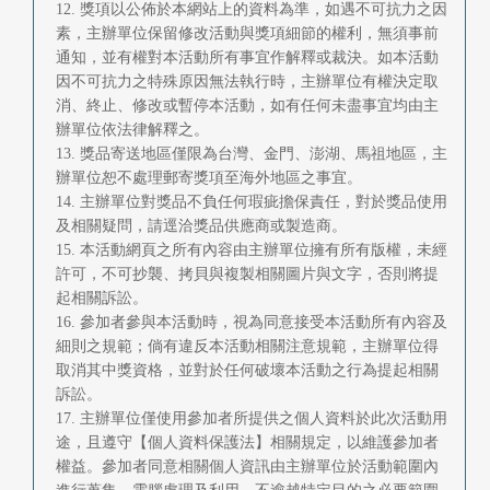
12. 獎項以公佈於本網站上的資料為準，如遇不可抗力之因
素，主辦單位保留修改活動與獎項細節的權利，無須事前
通知，並有權對本活動所有事宜作解釋或裁決。如本活動
因不可抗力之特殊原因無法執行時，主辦單位有權決定取
消、終止、修改或暫停本活動，如有任何未盡事宜均由主
辦單位依法律解釋之。
13. 獎品寄送地區僅限為台灣、金門、澎湖、馬祖地區，主
辦單位恕不處理郵寄獎項至海外地區之事宜。
14. 主辦單位對獎品不負任何瑕疵擔保責任，對於獎品使用
及相關疑問，請逕洽獎品供應商或製造商。
15. 本活動網頁之所有內容由主辦單位擁有所有版權，未經
許可，不可抄襲、拷貝與複製相關圖片與文字，否則將提
起相關訴訟。
16. 參加者參與本活動時，視為同意接受本活動所有內容及
細則之規範；倘有違反本活動相關注意規範，主辦單位得
取消其中獎資格，並對於任何破壞本活動之行為提起相關
訴訟。
17. 主辦單位僅使用參加者所提供之個人資料於此次活動用
途，且遵守【個人資料保護法】相關規定，以維護參加者
權益。參加者同意相關個人資訊由主辦單位於活動範圍內