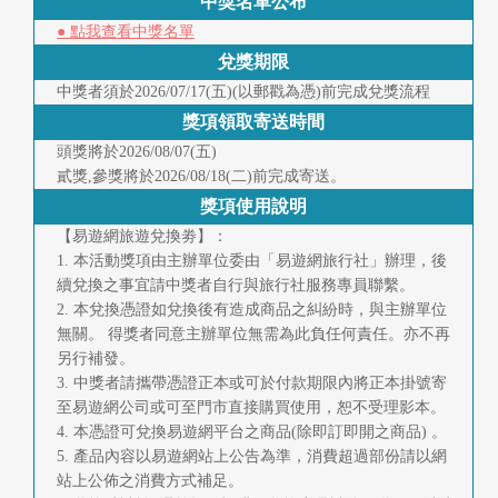
中獎名單公布
● 點我查看中獎名單
兌獎期限
中獎者須於2026/07/17(五)(以郵戳為憑)前完成兌獎流程
獎項領取寄送時間
頭獎將於2026/08/07(五)
貳獎,參獎將於2026/08/18(二)前完成寄送。
獎項使用說明
【易遊網旅遊兌換劵】：
1. 本活動獎項由主辦單位委由「易遊網旅行社」辦理，後
續兌換之事宜請中獎者自行與旅行社服務專員聯繫。
2. 本兌換憑證如兌換後有造成商品之糾紛時，與主辦單位
無關。 得獎者同意主辦單位無需為此負任何責任。亦不再
另行補發。
3. 中獎者請攜帶憑證正本或可於付款期限內將正本掛號寄
至易遊網公司或可至門市直接購買使用，恕不受理影本。
4. 本憑證可兌換易遊網平台之商品(除即訂即開之商品) 。
5. 產品內容以易遊網站上公告為準，消費超過部份請以網
站上公佈之消費方式補足。