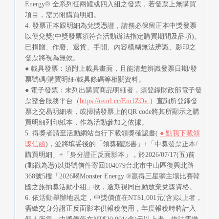
Energy® 全系列任兩罐或四入組之發票，若發票上無購買
項目，需另附購買明細。
4. 發票正本跟明細為兌獎憑證，請務必保留正本中獎發票
以便兌獎(中獎發票須符合活動辦法指定購買期間及品項)。
已捐贈、作廢、退貨、手開、內容模糊無法辨識、影印之
發票將視為無效。
● 載具發票：須附上載具畫面，且能清楚辨識發票日期/發
票號碼/購買明細/載具條碼等相關資料。
● 電子發票：未列出購買商品明細者，須登錄財政部電子發
票整合服務平台（
https://reurl.cc/Em1ZOv
）查詢所登錄發
票之交易明細表，或掃描發票上的QR code將其所顯示之購
買明細列印紙本，作為活動參加之依據。
5. 得獎者請至活動網站自行下載領獎確認書(
● 點我下載領
獎信函
)，並將填妥後的「領獎確認書」+「中獎發票正本/
購買明細」+「身分證正反面影本」，於2026/07/17(五)前
(郵戳為憑)以掛號信件寄回104079台北市中山區復興北路
368號5樓「2026喝Monster Energy ®贏得三星獅主場比賽韓
國之旅抽獎活動小組」收，逾期視同自動放棄兌獎資格。
6. 依活動舉辦地規定，中獎價值在NT$1,001元(含)以上者，
需繳交身分證正反面影本供報稅使用，年度報稅時將計入