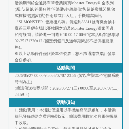
快
活動期間於全通路單筆發票購買Monster Energy® 全系列
報
(魔爪/超越/芒果狂歡/管浪潘趣/超越仙境/超越蜜桃閃耀/澳
式檸檬/超越幻紫)任兩罐或四入組，手機編寫簡訊
『SLMONSTER+發票後八碼』傳送到83811就有機會抽中
合
贏得三星獅主場比賽韓國之旅及Monster Energy獨家周邊!
作
如有疑問，請於週一到週五10:00-17:00來電本活動客服專線
02-25171326#12 (國定例假日及過年期間恕不提供接聽服
客
務)。
※以上活動條件僅限於單張發票，恕不跨通路或累計發票
戶
合併參加。
活動期間
聯
2026/05/27 00:00至2026/07/07 23:59 (皆以主辦單位電腦系統
絡
時間為主)
(簡訊傳送抽獎期間：2026/05/27 (三) 00:00至2026/07/07(二)
我
23:59止)
們
活動須知
1. 活動費用：本活動僅適用以手機編寫簡訊參加，本活動
返
簡訊登錄傳送之費用每則5元，簡訊費用將於次月電信帳單
中收取。
回