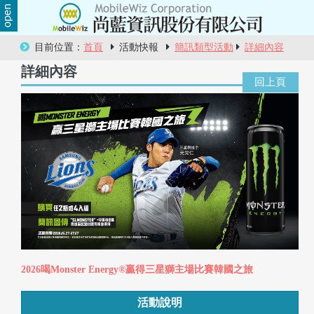
關
目前位置：
首頁
活動快報
簡訊類型活動
詳細內容
於
詳細內容
尚
藍
商
品
服
務
活
2026喝Monster Energy®贏得三星獅主場比賽韓國之旅
動
活動說明