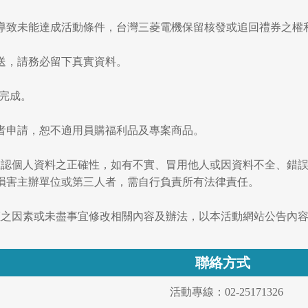
發生導致未能達成活動條件，台灣三菱電機保留核發或追回禮券之權
遞送，請務必留下真實資料。
寫完成。
費者申請，恕不適用員購福利品及專案商品。
務必確認個人資料之正確性，如有不實、冒用他人或因資料不全、錯
損害主辦單位或第三人者，需自行負責所有法律責任。
可抗拒之因素或未盡事宜修改相關內容及辦法，以本活動網站公告內
聯絡方式
活動專線：02-25171326