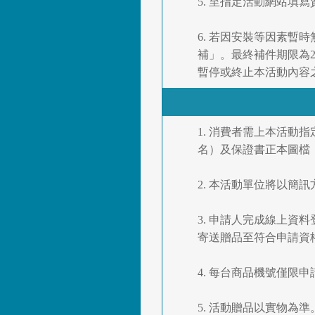
5. 至指定活動網站填
6. 若因安裝等因素
補」。最終補件期限為2
暫停或終止本活動內容
1. 消費者需上本活
名）及保證書正本圖檔
2. 本活動單位將以
3. 申請人完成線上資
寄送贈品至符合申請資
4. 每台商品機號僅
5. 活動贈品以實物