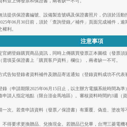
寫資料並上傳發票和保證書，兩者缺一不可。
暫時無法提供保證書編號、設備製造號碼及保證書照片，仍須於活
025年06月30日前，須於「查詢登錄／補件」頁面完成補件
之權利。
注意事項
動指定官網登錄購買商品資訊，同時上傳購買發票正本圖檔（發票
（需填妥保證書上「購買客戶資料」欄位），兩者缺一不可。
簡訊方式告知登錄者資料補件及贈品寄送通知（登錄資料成功不代表
料登錄（申請期限2025年06月15日止，以主辦方電腦系統時間
格申請人指定地點（限台澎金馬地區）。審核資料時間約3週（
限申請一次。若查申請資料（發票／保證書）有重覆、偽造、塗改
為準。不得要求更換贈品、兌換現金。若贈品已兌畢，台灣三菱電機