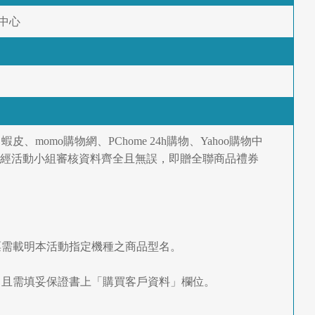
物中心
皮、momo購物網、PChome 24h購物、Yahoo購物中
錄，經活動小組審核資料齊全且無誤，即贈全聯商品禮券
照片。發票需載明本活動指定機種之商品型名。
證書照片，且需填妥保證書上「購買客戶資料」欄位。