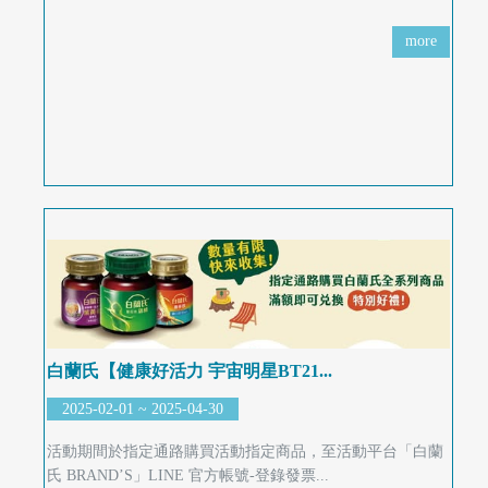
more
白蘭氏【健康好活力 宇宙明星BT21...
2025-02-01 ~ 2025-04-30
活動期間於指定通路購買活動指定商品，至活動平台「白蘭
氏 BRAND’S」LINE 官方帳號-登錄發票...