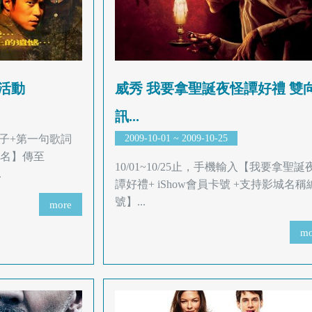
訊活動
威秀 我要拿聖誕夜怪譚好禮 雙
訊...
子+第一句歌詞
2009-10-01 ~ 2009-10-25
姓名】傳至
10/01~10/25止，手機輸入【我要拿聖誕
.
譚好禮+ iShow會員卡號 +支持影城名稱
號】...
more
mo