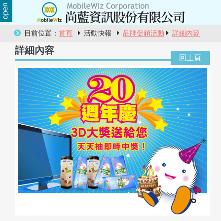
關
目前位置：
首頁
活動快報
品牌促銷活動
詳細內容
於
詳細內容
尚
藍
商
品
服
務
活
動