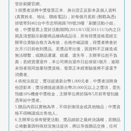
登於刷樂官網。
3.得獎者須將中獎發票正本、身分證正反影本及個人資料
(真實姓名、地址、聯絡電話)，於每個月底前 (郵戳為憑)
掛號寄到402台中市忠明南路789號28樓「刷樂活動小姐」
收，中獎發票上需於活動期間(2011/8/13至2011/11/3)內之日
期及清楚顯示刷樂商品條碼或品項，所有得獎資格需經主
辦單位查驗合格方為有效，合格件確認後，得獎者將會於
次月15日前收到獎品。若獎品寄出後，因資料不正確造成
無法聯繫，或贈品遲遞、錯遞、遺失等，主辦單位恕不負
責；若經貨運退件，本公司將自退件日起保留1個月，逾期
未領者視同放棄領獎資格。發票正本經查驗後將不退還予
消費者。
4.依稅法規定，獎項超過新台幣1,000元者，中獎者須附身
份證影本；獎項價值超過新台幣20,000元以上之獎項，需先
預繳10%機會中獎稅金，主辦單位將於隔年5月前寄發扣繳
憑單給中獎者。
5.贈品內容以實物為準，不得折換現金或其他物品；中獎資
格不得轉讓或出售他人。
6.主辦單位保有變更活動、獎品細節之最終決議權，若贈品
公佈數量因特殊狀況無法提供，將以等值贈品交換，任何