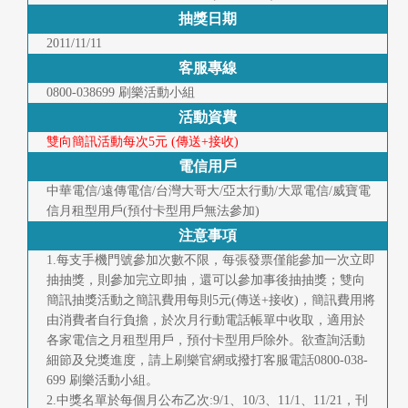
首
抽獎日期
2011/11/11
頁
客服專線
0800-038699 刷樂活動小組
活動資費
雙向簡訊活動每次5元 (傳送+接收)
電信用戶
中華電信/遠傳電信/台灣大哥大/亞太行動/大眾電信/威寶電
信月租型用戶(預付卡型用戶無法參加)
注意事項
1.每支手機門號參加次數不限，每張發票僅能參加一次立即
抽抽獎，則參加完立即抽，還可以參加事後抽抽獎；雙向
簡訊抽獎活動之簡訊費用每則5元(傳送+接收)，簡訊費用將
由消費者自行負擔，於次月行動電話帳單中收取，適用於
各家電信之月租型用戶，預付卡型用戶除外。欲查詢活動
細節及兌獎進度，請上刷樂官網或撥打客服電話0800-038-
699 刷樂活動小組。
2.中獎名單於每個月公布乙次:9/1、10/3、11/1、11/21，刊