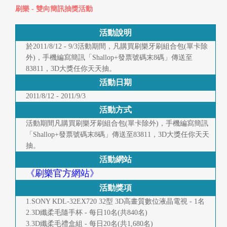
快
刷樂 - 雙向簡訊抽獎活動
報
活動說明
合
於2011/8/12 - 9/3活動期間，凡購買刷樂牙刷組合包(單卡除
外)，手機編寫簡訊「Shallop+發票號碼末8碼」傳送至
作
83811，3D大獎任你天天抽。
客
活動日期
戶
2011/8/12 - 2011/9/3
活動方式
聯
活動期間凡購買刷樂牙刷組合包(單卡除外)，手機編寫簡訊
「Shallop+發票號碼末8碼」傳送至83811，3D大獎任你天天
絡
抽。
我
活動網站
《刷樂官方網站》
們
活動獎項
返
1.SONY KDL-32EX720 32型 3D高畫質數位液晶電視 - 1名
2.3D纖柔毛隨手杯 - 每日10名(共840名)
回
3.3D纖柔毛禮盒組 - 每日20名(共1,680名)