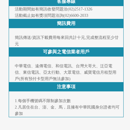
客服專線
活動期間如有簡訊收發問題洽(02)2517-1326
活動截止如有獎項問題洽詢(02)6600-2033
簡訊費用
簡訊傳送/資訊下載費用每來回共計十元,完成整流程至少廿
元
可參與之電信業者用戶
中華電信、遠傳電信、和信電訊、台灣大哥大、泛亞電
信、東信電訊、亞太行動、大眾電信、威寶電信月租型用
戶(所有預付卡型用戶無法參加)
注意事項
1.每個手機號碼不限制參加次數
2.凡居住在台、澎、金、馬，且擁有中華民國身分證者均可
參加