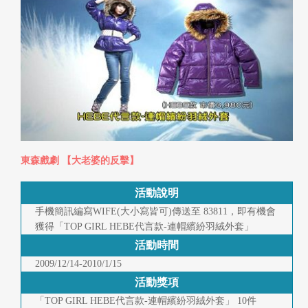
快
報
合
作
客
戶
東森戲劇 【大老婆的反擊】
聯
絡
活動說明
手機簡訊編寫WIFE(大小寫皆可)傳送至 83811，即有機會
我
獲得「TOP GIRL HEBE代言款-連帽繽紛羽絨外套」
們
活動時間
2009/12/14-2010/1/15
返
活動獎項
回
「TOP GIRL HEBE代言款-連帽繽紛羽絨外套」 10件