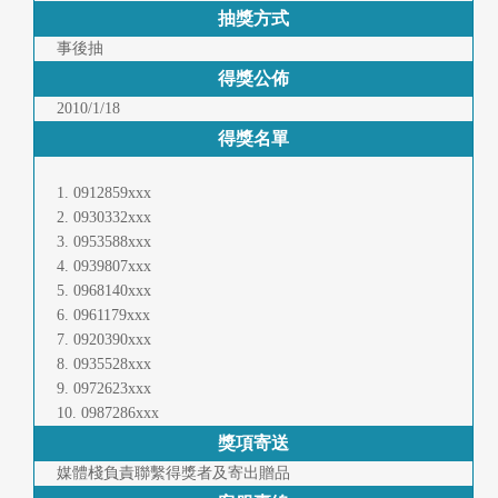
抽獎方式
首
事後抽
頁
得獎公佈
2010/1/18
得獎名單
1. 0912859xxx
2. 0930332xxx
3. 0953588xxx
4. 0939807xxx
5. 0968140xxx
6. 0961179xxx
7. 0920390xxx
8. 0935528xxx
9. 0972623xxx
10. 0987286xxx
獎項寄送
媒體棧負責聯繫得獎者及寄出贈品