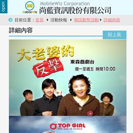
關
目前位置：
首頁
活動快報
簡訊類型活動
詳細內容
於
詳細內容
尚
藍
商
品
服
務
活
動