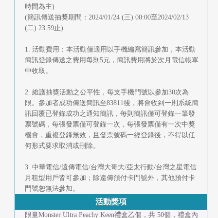
時間為主)
首
(簡訊傳送抽獎期間：2024/01/24 (三) 00:00至2024/02/13
頁
(二) 23:59止)
1. 活動費用：本活動僅適用以手機編寫簡訊參加，本活動
簡訊登錄傳送之費用每則5元，簡訊費用將於次月電信帳單
中收取。
2. 維護抽獎活動之公平性，每支手機門號以參加30次為
限。參加者成功傳送簡訊至83811後，將會收到一則系統簡
訊回覆已登錄成功之通知簡訊，每則簡訊僅可登錄一筆發
票號碼，每張發票僅可登錄一次，每張發票僅有一次中獎
機會，重複登錄無效，且發票號碼一經登錄後，不得以任
何形式要求取消或刪除。
3. 中華電信/遠傳電信/台灣大哥大/亞太行動/台灣之星電信
月租型用戶皆可參加；除遠傳預付卡門號外，其他預付卡
門號恕無法參加。
活動獎項
限量Monster Ultra Peachy Keen禮盒乙個，共 50個，禮盒內