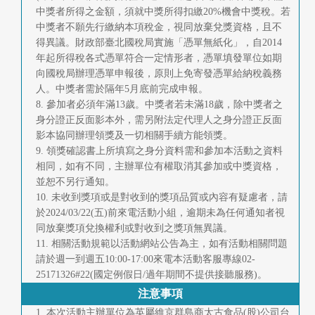
中獎者所得之金額，須就中獎所得扣繳20%機會中獎稅。若
中獎者不願先行繳納本項稅金，視同放棄兌獎資格，且不
得異議。財政部臺北國稅局實施「憑單無紙化」，自2014
年起所得稅各式憑單符合一定情形者，憑單填發單位如期
向國稅局辦理憑單申報後，原則上免寄發憑單給納稅義務
人。中獎者需於隔年5月底前完成申報。
8. 參加者必須年滿13歲。中獎者若未滿18歲，除中獎者之
身分證正反面影本外，需另附法定代理人之身分證正反面
影本協同辦理領獎及一切相關手續方能領獎。
9. 領獎確認書上所填寫之身分資料需和參加本活動之資料
相同，如有不同，主辦單位有權取消其參加或中獎資格，
並恕不另行通知。
10. 未收到獎項或是對收到的獎項品質或內容有疑慮者，請
於2024/03/22(五)前來電活動小組，逾期未為任何通知者視
同放棄獎項兌換權利或對收到之獎項無異議。
11. 相關活動規範以活動網站公告為主，如有活動相關問題
請於週一到週五10:00-17:00來電本活動客服專線02-
25171326#22(國定例假日/過年期間不提供接聽服務)。
注意事項
1. 本次活動主辦單位為英屬維京群島商太古食品(股)公司台