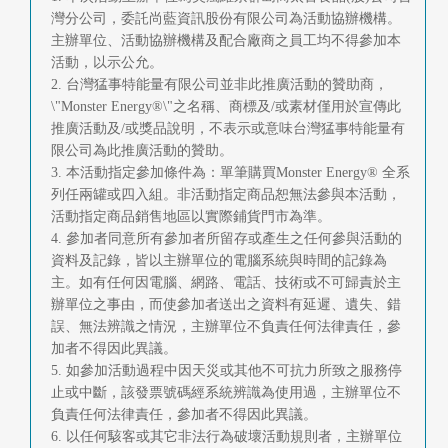
灣分公司，委託尚藍資訊股份有限公司為活動協辦機構。
主辦單位、活動協辦機構及配合廠商之員工均不得參加本
活動，以示公允。
2. 台灣猛事特能量有限公司並非此推廣活動的贊助商，
\"Monster Energy®\"之名稱、商標及/或素材僅用於宣傳此
推廣活動及/或獎品說明，不表示或意味台灣猛事特能量有
限公司為此推廣活動的贊助。
3. 本活動指定參加條件為：單筆購買Monster Energy® 全系
列任兩罐或四入組。非活動指定商品恕無法參與本活動，
活動指定商品銷售地區以實際鋪貨門市為準。
4. 參加者同意所有參加者所留存或產生之任何參與活動的
資料及記錄，皆以主辦單位的電腦系統與時間的記錄為
主。如有任何因電腦、網路、電話、技術或不可歸責於主
辦單位之事由，而使參加者送出之資料有延遲、遺失、錯
誤、無法辨識之情況，主辦單位不負責任何法律責任，參
加者不得因此異議。
5. 如參加活動過程中因天災或其他不可抗力所致之服務停
止或中斷，該發票號碼經系統辨識為使用過，主辦單位不
負責任何法律責任，參加者不得因此異議。
6. 以任何駭客或其它非法行為破壞活動規則者，主辦單位