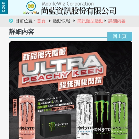
關
目前位置：
首頁
活動快報
簡訊類型活動
詳細內容
於
詳細內容
尚
藍
商
品
服
務
活
動