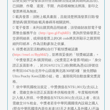
以便兌獎(中獎發票須符合活動辦法指定購買期間及品項)。
已捐贈、作廢、退貨、手開、內容模糊無法辨識、影印之
發票將視為無效。
 載具發票：須附上載具畫面，且能清楚辨識發票日期/發
票號碼/購買明細/載具條碼等相關資料。
 電子發票：未列出購買商品明細者，須登錄財政部電子發
票整合服務平台（
http://goo.gl/FujhRD
）查詢所登錄發票之
交易明細表，或掃描發票上的QR code將其所顯示之購買明
細列印紙本，作為活動參加之依據。
6. 得獎者請至活動網站自行下載領獎確認書
(
https://reurl.cc/RypM4Z
)，並將填妥後的「領獎確認書」+
「中獎發票正本/購買明細」(兌獎需正本發票/明細)+「身分
證正反面影本」，於2024/02/21(三)前(郵戳為憑)以掛號信
件寄回10476台北市中山區復興北路368號5樓「搶先體驗
Ultra Peachy Keen活動小組」收，逾期視同自動放棄兌獎資
格。
7. 依中華民國稅法規定，中獎價值在NT$1,001元(含)以上
者，需繳交身分證正反面影本供報稅使用，年度報稅時將
計入個人所得。中獎價值在NT$20,001(含)元以上者，依法
需繳交10％稅金。中獎者若非中華民國國境內設籍之國人
(即在中華民國境內居住未達183天之本國人及外國人)不論