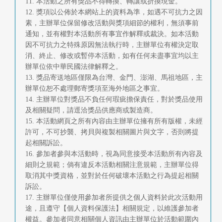
11. 本活動之所有獎品不得轉換、轉讓或折換現金。
12. 獎項以公佈於本網站上的資料為準，如遇不可抗力之因
素，主辦單位保留修改活動與獎項細節的權利，無須事前
通知，並有權對本活動所有事宜作解釋或裁決。如本活動
因不可抗力之特殊原因無法執行時，主辦單位有權決定取
消、終止、修改或暫停本活動，如有任何未盡事宜均以主
辦單位依中華民國法律解釋之。
13. 獎品寄送地區僅限為台灣、金門、澎湖、馬祖地區，主
辦單位恕不處理郵寄獎項至海外地區之事宜。
14. 主辦單位對獎品不負任何瑕疵擔保責任，對於獎品使用
及相關疑問，請逕洽獎品供應商或製造商。
15. 本活動網頁之所有內容由主辦單位擁有所有版權，未經
許可，不可抄襲、拷貝與複製相關圖片與文字，否則將提
起相關訴訟。
16. 參加者參與本活動時，視為同意接受本活動所有內容及
細則之規範；倘有違反本活動相關注意規範，主辦單位得
取消其中獎資格，並對於任何破壞本活動之行為提起相關
訴訟。
17. 主辦單位僅使用參加者所提供之個人資料於此次活動用
途，且遵守【個人資料保護法】相關規定，以維護參加者
權益。參加者同意相關個人資訊由主辦單位於活動範圍內