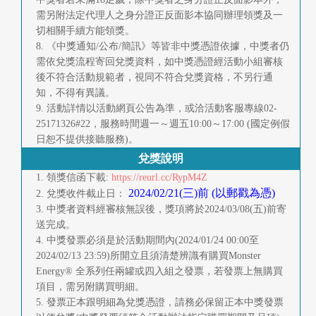
需另附法定代理人之身分證正反面影本協同辦理領獎及一
切相關手續方能領獎。
8. 《中獎通知/公布/簡訊》等皆非中獎憑證依據，中獎者仍
需依兌獎流程寄回兌獎資料，如中獎憑證經活動小組審核
後不符合活動規範者，視同不符合兌獎資格，不另行通
知，不得有異議。
9. 活動詳情以活動網頁公告為準，或洽活動客服專線02-
25171326#22，服務時間週一～週五10:00～17:00 (國定例假
日恕不提供接聽服務)。
兌獎說明
1. 領獎信函下載:
https://reurl.cc/RypM4Z
2024/02/21(三)前 (以郵戳為憑)
2. 兌獎收件截止日：
3. 中獎者資料經審核無誤後，獎項將於2024/03/08(五)前寄
送完成。
4. 中獎發票必須是於活動期間內(2024/01/24 00:00至
2024/02/13 23:59)所開立且須清楚辨識有購買Monster
Energy® 全系列任兩罐或四入組之發票，若發票上無購買
項目，需另附購買明細。
5. 發票正本跟明細為兌獎憑證，請務必保留正本中獎發票