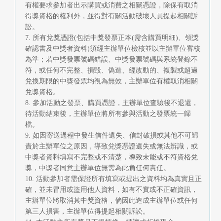
有權要求參加者出示購買或消費之相關憑證，除保有取消
得獎資格的權利外，並得對有關活動破壞人員提起相關訴
訟。
7. 所有兌獎憑證(包括中獎發票正本(需含購買明細)、領獎
確認書及中獎者資料)須經主辦單位檢核並以主辦單位審核
為準；若中獎發票號碼錯誤、中獎發票號碼與系統登錄不
符，或任何不完整、損毀、偽造、經改動的、複製或超過
兌換期限的中獎發票均視為無效，主辦單位有權取消相關
兌獎資格。
8. 參加活動之發票、購買憑證，主辦單位查驗後不退還，
待活動結束後，主辦單位將所有參與活動之發票統一歸
檔。
9. 如因寄送過程中發生信件遺失、信封破損或其他不可歸
責於主辦單位之原因，導致兌獎憑證遺失或無法辨識，或
中獎者資料填寫不完整或不清楚，導致未能或不符資格兌
獎，中獎者同意主辦單位無需為此負任何責任。
10. 活動參加者需保證所有填寫或提出之資料均為真實且正
確，並未冒用或盜用他人資料，如有不實或不正確資訊，
主辦單位將取消其中獎資格，倘因此造成主辦單位或任何
第三人損害，主辦單位得提起相關訴訟。