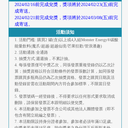
2024/02/16前完成兌獎，獎項將於2024/02/23(五)前完
成寄送。
2024/02/21前完成兌獎，獎項將於2024/03/08(五)前完
成寄送。
活動須知
1. 活動門檻: 購買2 罐(含)以上或4入組Monster Energy®碳酸
能量飲料(魔爪/超越/超越仙境/芒果狂歡/管浪潘趣)
2. 活動通路:全通路
3. 抽獎方式:週週抽，不累計抽。
4. 每張發票僅可中獎乙次，同張發票重複登錄仍以乙次計
算；抽獎資格以符合活動條件的發票張數計算，如同張發
票購買多瓶商品仍為乙次抽獎資格。發票之購買日期及活
動登錄皆需在活動期間內方符合參加標準，不限當日登
錄。
5. 發票號碼一經登錄後，不得要求以任何形式要求取消或
刪除，請保留發票正本跟明細以便兌獎。
6. 本活動參加之發票不含公司或其他法人團體發票（即不
包含有開立統編之發票）。
7. 本活動限設持身分證者參加。參加者必須年滿13足歲。
中獎者若未滿18足歲，除中獎者之身分證正反面影本外，