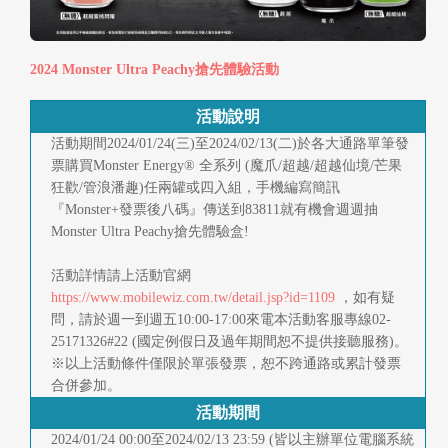
快
報
2024 Monster Ultra Peachy搶先體驗活動
合
活動說明
作
活動期間2024/01/24(三)至2024/02/13(二)於各大通路單筆發
客
票購買Monster Energy® 全系列 (魔爪/超越/超越仙境/芒果
狂歡/管浪潘趣)任兩罐或四入組，手機編寫簡訊
戶
『Monster+發票後八碼』傳送到83811就有機會週週抽
Monster Ultra Peachy搶先體驗盒!
聯
絡
活動詳情請上活動官網
https://www.mobilewiz.com.tw/detail.jsp?id=1109
，如有疑
我
問，請於週一到週五10:00-17:00來電本活動客服專線02-
25171326#22 (國定例假日及過年期間恕不提供接聽服務)。
們
※以上活動條件僅限於單張發票，恕不跨通路或累計發票
合併參加。
返
活動期間
回
2024/01/24 00:00至2024/02/13 23:59 (皆以主辦單位電腦系統