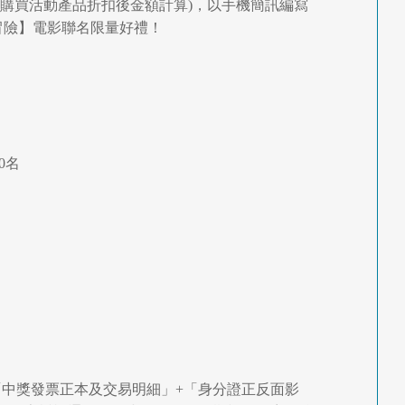
以購買活動產品折扣後金額計算)，以手機簡訊編寫
寶大冒險】電影聯名限量好禮！
0名
。
「中獎發票正本及交易明細」+「身分證正反面影