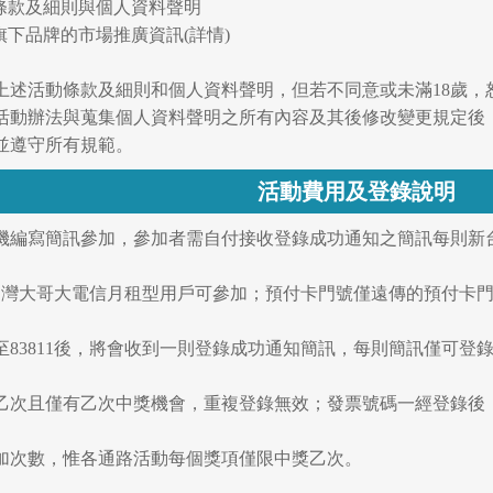
動條款及細則與個人資料聲明
旗下品牌的市場推廣資訊(詳情)
上述活動條款及細則和個人資料聲明，但若不同意或未滿18歲，
活動辦法與蒐集個人資料聲明之所有內容及其後修改變更規定後
並遵守所有規範。
活動費用及登錄說明
手機編寫簡訊參加，參加者需自付接收登錄成功通知之簡訊每則新台
信/台灣大哥大電信月租型用戶可參加；預付卡門號僅遠傳的預付卡
訊至83811後，將會收到一則登錄成功通知簡訊，每則簡訊僅可登
登錄乙次且僅有乙次中獎機會，重複登錄無效；發票號碼一經登錄
參加次數，惟各通路活動每個獎項僅限中獎乙次。