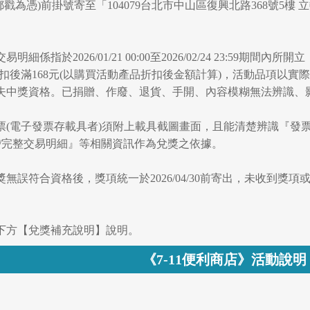
20(以郵戳為憑)前掛號寄至「104079台北市中山區復興北路368
易明細係指於2026/01/21 00:00至2026/02/24 23:5
扣後滿168元(以購買活動產品折扣後金額計算)，活動品項以
失中獎資格。已捐贈、作廢、退貨、手開、內容模糊無法辨識、
發票(電子發票存載具者)須附上載具截圖畫面，且能清楚辨識『發票
)/完整交易明細』等相關資訊作為兌獎之依據。
獎無誤符合資格後，獎項統一於2026/04/30前寄出，未收到獎項或
閱下方【兌獎補充說明】說明。
《7-11便利商店》活動說明