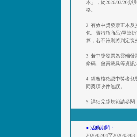
本」，於2026/03/
格。
2. 有效中獎發票正本及交
包、寶特瓶商品)單筆折
算，若不符則將判定喪
3. 若中獎發票為雲端
條碼、會員載具等資訊
4. 經審核確認中獎者兌
同獎項收件無誤。
5. 詳細兌獎規範請參
● 活動期間：
2026/02/04至2026/03/03