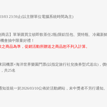
2026/03/03 23:59止(以主辦單位電腦系統時間為主)
便利商店】單筆購買立頓即飲茶任2瓶(限鋁箔包、寶特瓶、冷藏新鮮屋
就有機會抽中限量好禮！
付款之商品為準，促銷活動所贈送之商品恕不列入計算。
回機票+海洋世界樂園門票(以指定旅行社兌換券型式送出)，價值35
，共25名
知並統一於2026/03/10公佈於活動網站，未中獎者不另行通知