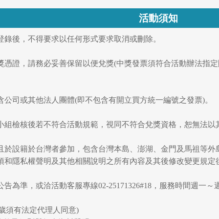
活動須知
經登錄後，不得要求以任何形式要求取消或刪除。
兌獎憑證，請務必妥善保留以便兌獎(中獎發票須符合活動辦法指
不含公司或其他法人團體(即不包含有開立買方統一編號之發票)。
活動小組檢核後若不符合活動規範，視同不符合兌獎資格，恕無法
18歲且於設籍於台灣者參加，包含台灣本島、澎湖、金門及馬祖等
項和隱私權聲明及其他相關說明之所有內容及其後修改變更規定
告為準，或洽活動客服專線02-25171326#18，服務時間週一～週
18歲須有法定代理人同意)