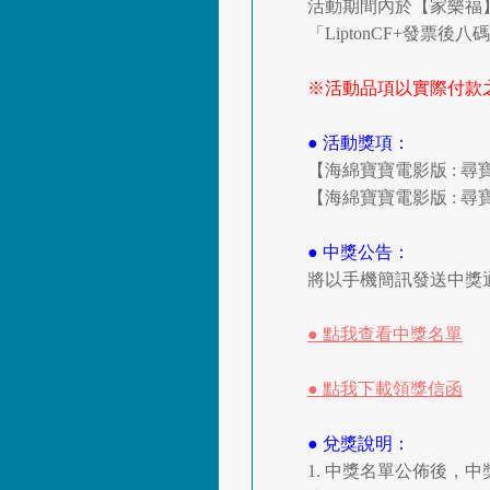
活動期間內於【家樂福】
「LiptonCF+發票
※活動品項以實際付款
● 活動獎項：
【海綿寶寶電影版 : 
【海綿寶寶電影版 : 
● 中獎公告：
將以手機簡訊發送中獎通
● 點我查看中獎名單
● 點我下載領獎信函
● 兌獎說明：
1. 中獎名單公佈後