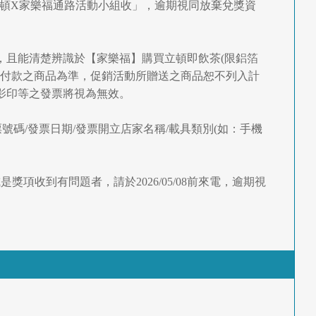
號5樓 立頓X家樂福通路活動小組收」，逾期視同放棄兌獎資
9期間內所開立，且能清楚辨識於【家樂福】購買立頓即飲茶(限鋁箔
實際付款之商品為準，促銷活動所贈送之商品恕不列入計
影印等之發票將視為無效。
號碼/發票日期/發票開立店家名稱/載具類別(如：手機
是獎項收到有問題者，請於2026/05/08前來電，逾期視