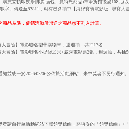
購買立頓即飲茶(限鋁箔包、寶特瓶商品)單筆折扣後滿168元(
後八碼數字」傳送至83811，就有機會抽中【海綿寶寶電影版 : 尋
之商品為準，促銷活動所贈送之商品恕不列入計算。
尋寶大冒險】電影聯名摺疊購物車，週週抽，共抽17名
尋寶大冒險】電影聯名小提袋乙只+威秀電影票2張，週週抽，共抽5
知並統一於2026/03/06公佈於活動網站，未中獎者不另行通知
，中獎者請自行至活動網站下載領獎信函，將填妥的「領獎信函」+