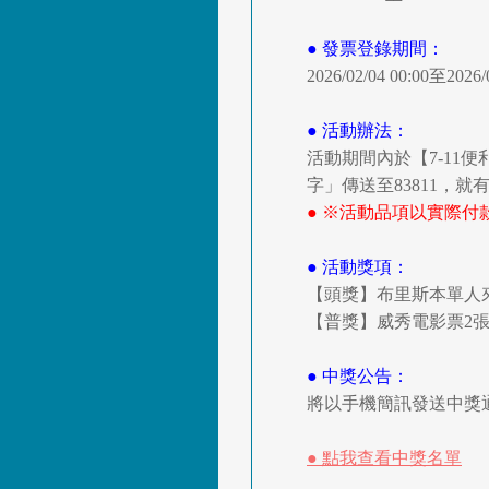
● 發票登錄期間：
2026/02/04 00:00至
● 活動辦法：
活動期間內於【7-11
字」傳送至83811，
● ※活動品項以實際
● 活動獎項：
【頭獎】布里斯本單人來
【普獎】威秀電影票2張
● 中獎公告：
將以手機簡訊發送中獎通
● 點我查看中獎名單