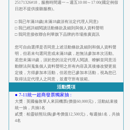
25171326#18，服務時間週一～週五10:00～17:00(國定例假
日恕不提供接聽服務)。
□ 我已年滿18歲(未滿18歲須有法定代理人同意)
□ 我已經詳細閱讀活動條款及細則與個人資料聲明
□ 我同意接收聯合利華旗下品牌的市場推廣資訊
您可自由選擇是否同意上述活動條款及細則和個人資料聲
明，但若未勾選同意或未滿18歲，恕無法參加本次活動。
若您未滿18歲，須於您的法定代理人閱讀、瞭解並同意活
動辦法與蒐集個人資料聲明之所有內容及其後修改變更規
定後，方得參加本活動，但若您已參加本活動，視為您已
取得法定代理人之同意，並遵守所有規範。
活動獎項
● 7-11統一超商發票獨家抽 :
大獎 : 英國倫敦單人來回機票(價值60,000元)，活動結束後
統一抽，共抽1名
貳獎 : 柏靈頓熊玩偶(參考價值12,500元)，每週抽1名，共抽
4名