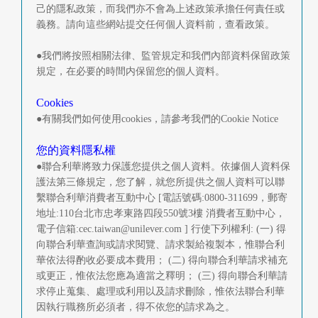
己的隱私政策，而我們亦不會為上述政策承擔任何責任或
義務。請向這些網站提交任何個人資料前，查看政策。
●我們將按照相關法律、監管規定和我們內部資料保留政策
規定，在必要的時間内保留您的個人資料。
Cookies
●有關我們如何使用cookies，請參考我們的Cookie Notice
您的資料隱私權
●聯合利華將致力保護您提供之個人資料。依據個人資料保
護法第三條規定，您了解，就您所提供之個人資料可以聯
繫聯合利華消費者互動中心 [電話號碼:0800-311699，郵寄
地址:110台北市忠孝東路四段550號3樓 消費者互動中心，
電子信箱:
cec.taiwan@unilever.com
] 行使下列權利: (一) 得
向聯合利華查詢或請求閱覽、請求製給複製本，惟聯合利
華依法得酌收必要成本費用； (二) 得向聯合利華請求補充
或更正，惟依法您應為適當之釋明； (三) 得向聯合利華請
求停止蒐集、處理或利用以及請求刪除，惟依法聯合利華
因執行職務所必須者，得不依您的請求為之。