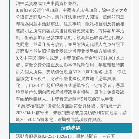
消中獎資格或喪失中獎資格亦然。
8.參加者必須年滿18歲。中獎者若未滿18歲，除中獎者之身
分證正反面影本外，應於其法定代理人閱讀、瞭解並同意
即視為同意本活動辦法、注意事項、隱私權聲明及其他相
關說明之所有內容及其後修改變更規定後，方得參加本活
動，但若參加者已參加本活動，視為其已取得法定代理人
之同意，並遵守所有規範，並另附法定代理人之身分證正
反面影本並依照活動兌獎規定辦理兌獎手續方能領獎。
9.依中華民國稅法規定，中獎價值在新台幣NT$1,001以上
者，需繳交身分證正反面影本供報稅使用，年度報稅時將
計入個人所得。獎項價值超過NT$20,001(含)以上者，依法
需繳交10％稅金。財政部臺北國稅局實施「憑單無紙
化」，自2014年起所得稅各式憑單符合一定情形者，憑單
填發單位如期向國稅局辦理憑單申報後，原則上免寄發憑
單給納稅義務人。中獎者需於隔年5月底前完成申報。
10.經審核確認中獎者兌獎無誤符合資格後，獎項統一於
2025/04/15前寄出，未收到獎項或是獎項收到有問題者，請
於2025/04/25前來電，逾期視同獎項收件無誤。
活動專線
活動客服專線02-25171326#18，服務時間週一～週五