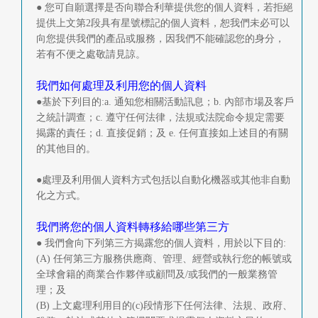
● 您可自願選擇是否向聯合利華提供您的個人資料，若拒絕
提供上文第2段具有星號標記的個人資料，恕我們未必可以
向您提供我們的產品或服務，因我們不能確認您的身分，
若有不便之處敬請見諒。
我們如何處理及利用您的個人資料
●基於下列目的:a. 通知您相關活動訊息；b. 內部市場及客戶
之統計調查；c. 遵守任何法律，法規或法院命令規定需要
揭露的責任；d. 直接促銷；及 e. 任何直接如上述目的有關
的其他目的。
●處理及利用個人資料方式包括以自動化機器或其他非自動
化之方式。
我們將您的個人資料轉移給哪些第三方
● 我們會向下列第三方揭露您的個人資料，用於以下目的:
(A) 任何第三方服務供應商、管理、經營或執行您的帳號或
全球會籍的商業合作夥伴或顧問及/或我們的一般業務管
理；及
(B) 上文處理利用目的(c)段情形下任何法律、法規、政府、