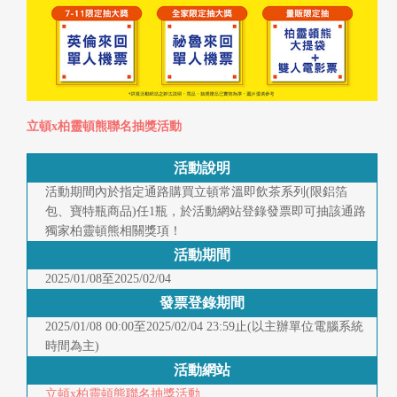
快
報
合
作
立頓x柏靈頓熊聯名抽獎活動
客
戶
活動說明
活動期間內於指定通路購買立頓常溫即飲茶系列(限鋁箔
包、寶特瓶商品)任1瓶，於活動網站登錄發票即可抽該通路
聯
獨家柏靈頓熊相關獎項！
絡
活動期間
我
2025/01/08至2025/02/04
發票登錄期間
們
2025/01/08 00:00至2025/02/04 23:59止(以主辦單位電腦系統
時間為主)
返
活動網站
回
立頓x柏靈頓熊聯名抽獎活動