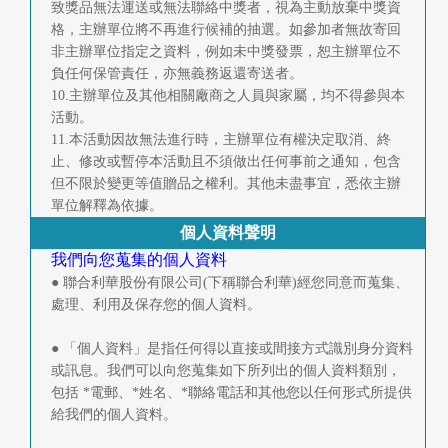
致獎品無法運送或無法聯絡中獎者，視為主動放棄中獎資
格，主辦單位將不再進行候補的抽選。如參加者無故寄回
非主辦單位指定之資料，例如未中獎發票，恕主辦單位不
負任何保管責任，亦無義務返還寄送者。
10.主辦單位及其他相關廠商之人員與家屬，均不得參與本
活動。
11.本活動因故無法進行時，主辦單位有權決定取消、終
止、修改或暫停本活動且不須做出任何事前之通知，包含
但不限於變更等值贈品之權利。其他未盡事宜，悉依主辦
單位解釋為依據。
個人資料聲明
我們向您蒐集的個人資料
● 聯合利華股份有限公司(下稱聯合利華)經您同意而蒐集、
處理、利用及保存您的個人資料。
● 「個人資料」是指任何得以直接或間接方式識別身分資料
或訊息。我們可以向您蒐集如下所列出的個人資料類別，
包括 *電郵、*姓名、*聯絡電話和其他您以任何形式所提供
給我們的個人資料。