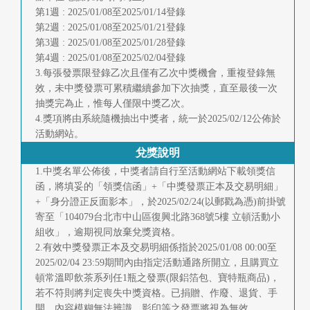
第1週 : 2025/01/08至2025/01/14登錄
第2週 : 2025/01/08至2025/01/21登錄
第3週 : 2025/01/08至2025/01/28登錄
第4週 : 2025/01/08至2025/02/04登錄
3.每張發票限登錄乙次且僅有乙次中獎機會，重複登錄無
效，未中獎發票可累積繼續參加下次抽獎，直至最後一次
抽獎完為止，惟每人僅限中獎乙次。
4.獎項將由系統隨機抽出中獎者，統一於2025/02/12公佈於
活動網站。
兌獎說明
1.中獎名單公佈後，中獎者請自行至活動網站下載領獎信
函，將填妥的「領獎信函」+「中獎發票正本及交易明細」
+「身分證正反面影本」，於2025/02/24(以郵戳為憑)前掛號
寄至「104079台北市中山區復興北路368號5樓 立頓活動小
組收」，逾期視同放棄兌獎資格。
2.有效中獎發票正本及交易明細係指於2025/01/08 00:00至
2025/02/04 23:59期間內由指定活動通路所開立，且購買立
頓常溫即飲茶系列任1瓶之發票(限鋁箔包、寶特瓶商品)，
若不符則將判定喪失中獎資格。已捐贈、作廢、退貨、手
開、內容模糊無法辨識、影印等之發票將視為無效。