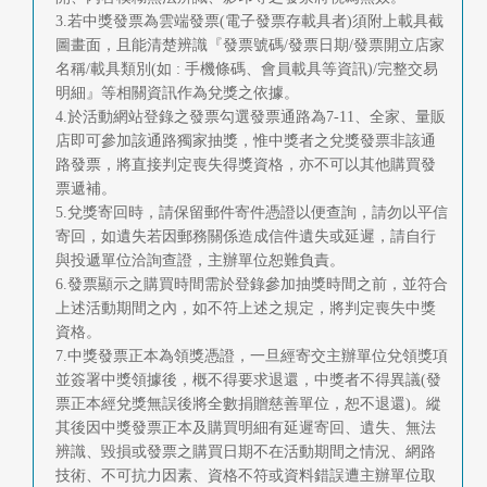
3.若中獎發票為雲端發票(電子發票存載具者)須附上載具截
圖畫面，且能清楚辨識『發票號碼/發票日期/發票開立店家
名稱/載具類別(如 : 手機條碼、會員載具等資訊)/完整交易
明細』等相關資訊作為兌獎之依據。
4.於活動網站登錄之發票勾選發票通路為7-11、全家、量販
店即可參加該通路獨家抽獎，惟中獎者之兌獎發票非該通
路發票，將直接判定喪失得獎資格，亦不可以其他購買發
票遞補。
5.兌獎寄回時，請保留郵件寄件憑證以便查詢，請勿以平信
寄回，如遺失若因郵務關係造成信件遺失或延遲，請自行
與投遞單位洽詢查證，主辦單位恕難負責。
6.發票顯示之購買時間需於登錄參加抽獎時間之前，並符合
上述活動期間之內，如不符上述之規定，將判定喪失中獎
資格。
7.中獎發票正本為領獎憑證，一旦經寄交主辦單位兌領獎項
並簽署中獎領據後，概不得要求退還，中獎者不得異議(發
票正本經兌獎無誤後將全數捐贈慈善單位，恕不退還)。縱
其後因中獎發票正本及購買明細有延遲寄回、遺失、無法
辨識、毀損或發票之購買日期不在活動期間之情況、網路
技術、不可抗力因素、資格不符或資料錯誤遭主辦單位取