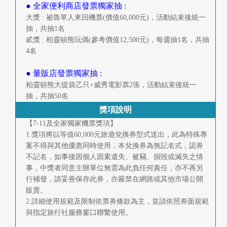
● 全家便利商店發票獨家抽 :
大獎 : 祕魯單人來回機票(價值60,000元)，活動結束後統一
抽，共抽1名
貳獎 : 柏靈頓熊玩偶(參考價值12,500元)，每週抽1名，共抽
4名
● 量販店發票獨家抽 :
柏靈頓熊大提袋乙只+威秀電影票2張，活動結束後統一
抽，共抽50名
獎項說明
【7-11及全家獨家機票獎項】
1.獎項將以等值60,000元旅遊兌換券型式送出，此為特殊專
案不得與其他優惠同時使用，本兌換券為無記名式，認券
不記名，如事後因個人因素遺失、被竊、損毀或滅失之情
事，中獎者同意主辦單位無需為此負任何責任，亦不再另
行補發，請妥善保存此券，亦嚴禁在網路或其他市場公開
販賣。
2.詳細使用規範及限制依票券條款為主，並請依照券面規範
與指定旅行社服務窗口聯繫使用。