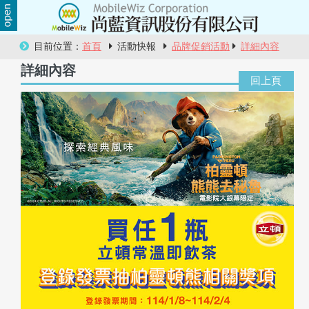
關
目前位置：
首頁
活動快報
品牌促銷活動
詳細內容
於
詳細內容
尚
藍
商
品
服
務
活
動