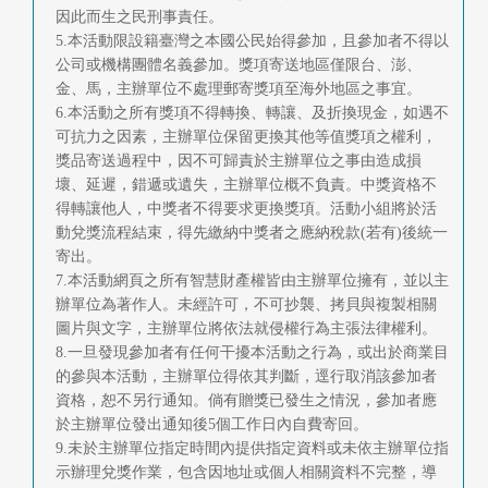
因此而生之民刑事責任。
5.本活動限設籍臺灣之本國公民始得參加，且參加者不得以
公司或機構團體名義參加。獎項寄送地區僅限台、澎、
金、馬，主辦單位不處理郵寄獎項至海外地區之事宜。
6.本活動之所有獎項不得轉換、轉讓、及折換現金，如遇不
可抗力之因素，主辦單位保留更換其他等值獎項之權利，
獎品寄送過程中，因不可歸責於主辦單位之事由造成損
壞、延遲，錯遞或遺失，主辦單位概不負責。中獎資格不
得轉讓他人，中獎者不得要求更換獎項。活動小組將於活
動兌獎流程結束，得先繳納中獎者之應納稅款(若有)後統一
寄出。
7.本活動網頁之所有智慧財產權皆由主辦單位擁有，並以主
辦單位為著作人。未經許可，不可抄襲、拷貝與複製相關
圖片與文字，主辦單位將依法就侵權行為主張法律權利。
8.一旦發現參加者有任何干擾本活動之行為，或出於商業目
的參與本活動，主辦單位得依其判斷，逕行取消該參加者
資格，恕不另行通知。倘有贈獎已發生之情況，參加者應
於主辦單位發出通知後5個工作日內自費寄回。
9.未於主辦單位指定時間內提供指定資料或未依主辦單位指
示辦理兌獎作業，包含因地址或個人相關資料不完整，導