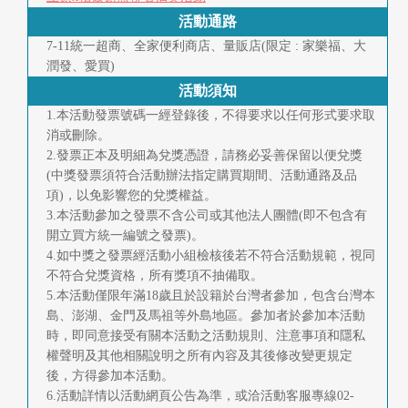
首
活動通路
7-11統一超商、全家便利商店、量販店(限定 : 家樂福、大
頁
潤發、愛買)
活動須知
1.本活動發票號碼一經登錄後，不得要求以任何形式要求取
消或刪除。
2.發票正本及明細為兌獎憑證，請務必妥善保留以便兌獎
(中獎發票須符合活動辦法指定購買期間、活動通路及品
項)，以免影響您的兌獎權益。
3.本活動參加之發票不含公司或其他法人團體(即不包含有
開立買方統一編號之發票)。
4.如中獎之發票經活動小組檢核後若不符合活動規範，視同
不符合兌獎資格，所有獎項不抽備取。
5.本活動僅限年滿18歲且於設籍於台灣者參加，包含台灣本
島、澎湖、金門及馬祖等外島地區。參加者於參加本活動
時，即同意接受有關本活動之活動規則、注意事項和隱私
權聲明及其他相關說明之所有內容及其後修改變更規定
後，方得參加本活動。
6.活動詳情以活動網頁公告為準，或洽活動客服專線02-