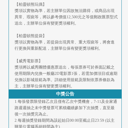
【柏靈頓熊玩偶】
獎項以實物為準，若主辦單位因故無法購得，或商品出現
異常、瑕疵等，將以參考價值12,500元之等值郵政匯票型式
送出，主辦單位保有變更獎項權利。
【柏靈頓熊提袋】
獎項以實物為準，若提袋出現異常、重大瑕疵等，將會進
行更換與重新配送，主辦單位保有變更獎項權利。
【威秀電影票】
獎項將以威秀團體優惠票送出，每張票券可於券面記載之
使用期限內兌換一般廳2D電影票1張，若需加價項目或逾期
兌換以影城規範為準。詳細使用規範及限制依票券條款為
主，主辦單位保有變更獎項權利。
中獎公告
1.每張發票限登錄乙次且僅有乙次中獎機會，7-11及全家通
路週週抽之未中獎發票可累積繼續參加下次抽獎，直至最
後一次抽獎完為止。
2.每週抽獎登錄期間為該起始日00:00至截止日23:59 (以主
辦單位電腦系統時間為主)