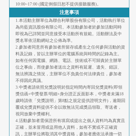
10:00~17:00 (國定例假日恕不提供接聽服務)。
注意事項
1.本活動主辦單位為聯合利華股份有限公司，活動執行單位
為尚藍資訊股份有限公司。本活動參加者於參加活動同時
即視為已詳閱並同意接受本活動所有規範。活動辦法及中
獎名單依活動網站之公佈為準。
2.參加者同意所有參加者所留存或產生之任何參與活動的資
料及記錄，皆以主辦單位的電腦系統與時間的記錄為主。
如有任何因電腦、網路、電話、技術或不可歸責於主辦單
位之事由，而使參加者送出之資料有延遲、遺失、錯誤、
無法辨識之情況，主辦單位不負責任何法律責任，參加者
不得因此異議。
3.中獎者請依照兌獎說明於指定時間內寄回兌獎資料(即領
獎信函+中獎發票/明細+身分證正反面影本，中獎者未滿18
歲時請依「兌獎說明」第8點之規定提供證明文件)，逾期回
覆或兌獎資料提供不全以致無法完成獎品領取、寄送者，
視同放棄中獎權利。
4.活動參加者需保證所有填寫或提出之個人資料均為真實且
正確，並未冒用或盜用他人資料，如有不實或不正確資
訊，主辦單位將取消其中獎資格，參加者應依法承擔一切