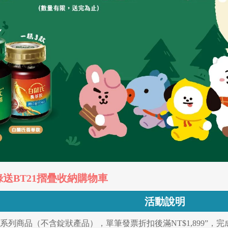
錄送BT21摺疊收納購物車
活動說明
系列商品（不含錠狀產品），單筆發票折扣後滿NT$1,899”