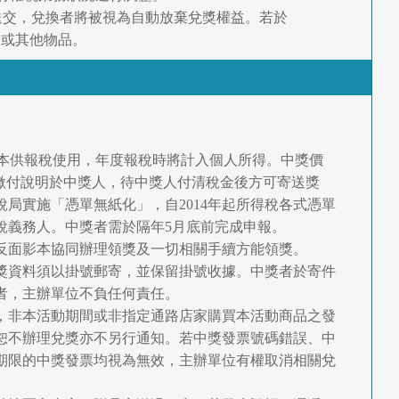
送交，兌換者將被視為自動放棄兌獎權益。若於
金或其他物品。
面影本供報稅使用，年度報稅時將計入個人所得。中獎價
稅額繳付說明於中獎人，待中獎人付清稅金後方可寄送獎
局實施「憑單無紙化」，自2014年起所得稅各式憑單
稅義務人。中獎者需於隔年5月底前完成申報。
正反面影本協同辦理領獎及一切相關手續方能領獎。
兌獎資料須以掛號郵寄，並保留掛號收據。中獎者於寄件
者，主辦單位不負任何責任。
限，非本活動期間或非指定通路店家購買本活動商品之發
恕不辦理兌獎亦不另行通知。若中獎發票號碼錯誤、中
期限的中獎發票均視為無效，主辦單位有權取消相關兌