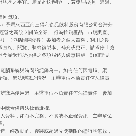
海外地區之事宜。贈品寄送過程中，若發生毀損、遲遞、
追回獎項。
ie等）予馬來西亞商三得利食品飲料股份有限公司台灣分
經營之新設立關係企業） 得為推銷產品、市場調查、
利用（包括國際傳輸）參加者之個人資料，利用之期
求查詢、閱覽、製給複製本、補充或更正、請求停止蒐
利食品飲料所提供之各項服務與優惠措施。詳細請見
的電腦系統與時間的記錄為主。如有任何因電腦、網
錯誤、無法辨識之情況，主辦單位不負責任何法律責
統辨識為使用過，主辦單位不負責任何法律責任，參加
或中獎者保留法律追訴權。
他人資料，如有不完整、不實或不正確資訊，主辦單位
責。
偽造、經改動的、複製或超過兌獎期限的憑證均無效，