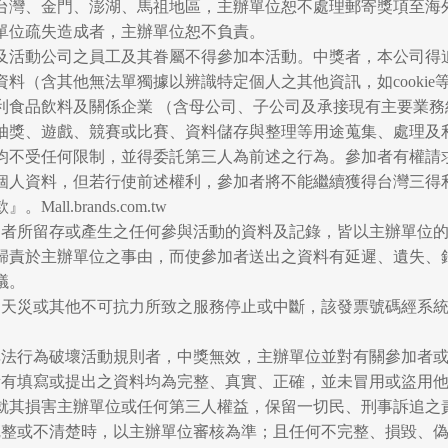
限為台灣、金門、澎湖、馬祖地區，主辦單位恕不處理郵寄獎項至
單位疏失造成者，主辦單位恕不負責。
飲料及活動公司之員工及其眷屬不得參加本活動。中獎者，本公司得
人資料（含其他無法單獨據以辨識特定個人之其他資訊，如cook
利食品飲料及關係企業 （含母公司、子公司及承接現有主要業務
抽獎、遊戲、競賽或比賽、資料儲存與整理等用途蒐集、處理及
均不受任何限制，並得委託第三人為前述之行為。參加者有權請
個人資料，但若行使前述權利，參加者將不能繼續獲得台灣三得
ll.brands.com.tw
有參加者所留存或產生之任何參與活動的資料及記錄，皆以主辦單位
歸責於主辦單位之事由，而使參加者送出之資料有延遲、遺失、
議。
程中因天災或其他不可抗力所致之服務停止或中斷，該發票號碼經系
其它非法行為破壞活動規則者，中獎無效，主辦單位並對有關參加者
保證所有填寫或提出之資料均為完整、真實、正確，並未冒用或盜用
就其損害主辦單位或任何第三人權益，保留一切民、刑事訴追之
寫不完整或不清楚時，以主辦單位審核為準；且任何不完整、損毀、