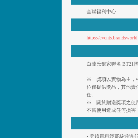
全聯福利中心
https://events.brandsworl
白蘭氏獨家聯名 BT21摺
※ 獎項以實物為主，
位僅提供獎品，其他責
任。
※ 關於贈送獎項之使
不當使用造成任何損害
• 登錄資料經審核通過