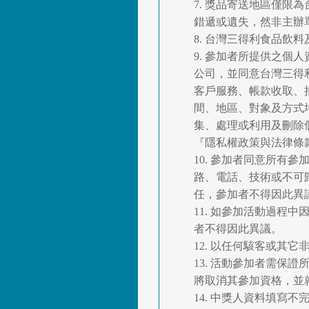
7. 獎品寄送地區僅
錯遞或遺失，然非主辦
8. 台灣三得利食品
9. 參加者所提供之個
公司，並同意台灣三得
客戶服務、帳款收取、
間、地區、對象及方式
集、處理或利用及刪除
『隱私權政策與法律條款』。Ma
10. 參加者同意所
路、電話、技術或不可
任，參加者不得因此異
11. 如參加活動過
者不得因此異議。
12. 以任何駭客或
13. 活動參加者需
將取消其參加資格，並
14. 中獎人資料填