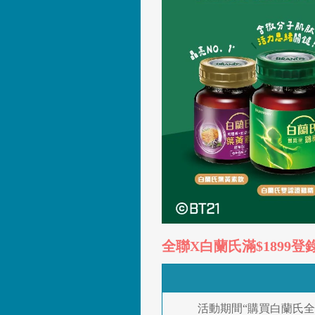
全聯X白蘭氏滿$1899登
活動期間“購買白蘭氏全