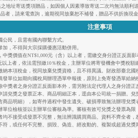
提供之地址寄送獎項贈品，如因個人因素導致寄送二次均無法順利
仍未收到贈品者，請來電查詢，逾期視同放棄恕不補發，贈品不供折換現
注意事項
本國公民，且需有國內聯繫方式。
者參加，不得與大宗採購優惠活動併用。
定，中獎價值在NT$1,000元（含）以上者，需繳交身分證正反
 （含）元以上者，依法需預繳10％稅金，主辦單位將寄發機會中獎
繳納本項稅金，視同放棄兌獎資格，且不得異議。財政部臺北國稅
填發單位如期向國稅局辦理憑單申報後，原則上免寄發憑單給納
8歲，除中獎者之身分證正反面影本外，需另附法定代理人之身分證
寄還申請兌獎之發票正本、商品明細正本，逕由本公司統一捐贈。
含商品明細），如寄件過程中發生遺失、破損導致無法辦理兌獎
經主辦單位檢核並以主辦單位審核為準。審核有效可兌獎之發票為
者均不接受或發票不完整，無法辨識購買商品、資料不齊全者，
不符，或任何不完整、損毀、偽造、經改動的、複製或超過兌獎