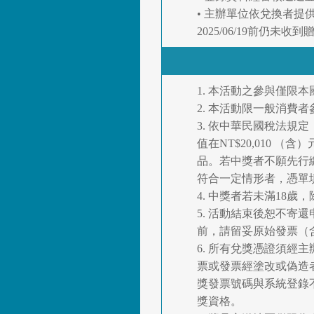
• 主辦單位依兌換者
2025/06/19前
1. 本活動之參與僅限
2. 本活動限一般消費
3. 依中華民國稅法規
值在NT$20,010
品。若中獎者不願先行
符合一定情形者，憑單
4. 中獎者若未滿1
5. 活動結束後恕不
前，請留妥原始發票（
6. 所有兌獎憑證須
票或發票經塗改或偽造
獎發票號碼與系統登錄
獎資格。