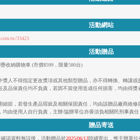
活動網站
d.com.tw/33423
活動贈品
疊收納購物車 (市價$599，限量580台)
中獎人不得指定更改獎項或其他類型贈品，亦不得轉換、轉讓或
任及品保責任均不負責，若因不當使用造成任何損害，均由得獎
用細節，若發生產品瑕疵及相關保固責任，均由該贈品廠商維修
，均由使用人自行負責，主辦/協辦單位亦毋須負相關民刑事責任
贈品寄送
並確認資料無誤後，活動贈品於
2025/06/13
陸續寄出，惟主辦單位