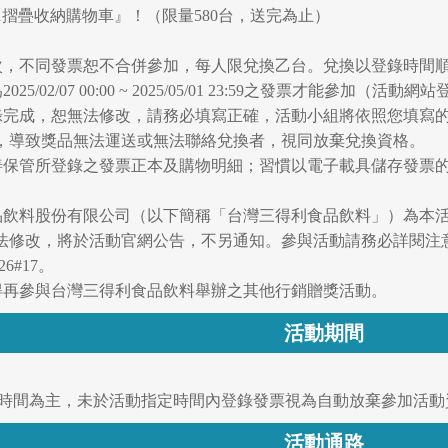
21摺疊收納購物車』！（限量580台，送完為止）
乙次，不同發票恕不合併參加，每人限兌換乙台。兌換以登錄時間
/02/07 00:00 ~ 2025/05/01 23:59之發票才能參加（活動網站登
登錄完成，恕無法修改，請務必填寫正確，活動小組將依照您填寫
，導致獎品無法運送或無法聯絡兌換者，視同放棄兌換資格。
妥善保管所登錄之發票正本及購物明細；習慣以電子載具儲存發票
食品飲料股份有限公司（以下簡稱「台灣三得利食品飲料」）為本
法修改，將於活動官網公告，不另通知。參與活動請務必詳閱注
26#17。
不得再參與台灣三得利食品飲料舉辦之其他行銷贈獎活動。
活動期間
統時間為主，未於活動指定時間內登錄發票視為自動放棄參加活動
活動通路