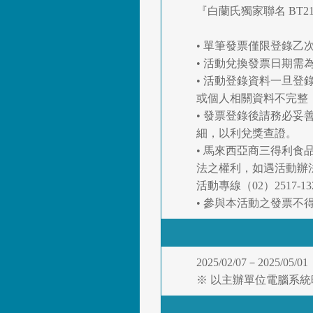
『白蘭氏獨家聯名 BT
• 單筆發票僅限登錄
• 活動兌換發票日期需為2025
• 活動登錄資料一旦
或個人相關資料不完整
• 發票登錄後請務必
細，以利兌獎查證。
• 馬來西亞商三得利
法之權利，如遇活動辦
活動專線（02）2517-13
• 參與本活動之發票
2025/02/07－2025/05/01
※ 以主辦單位電腦系