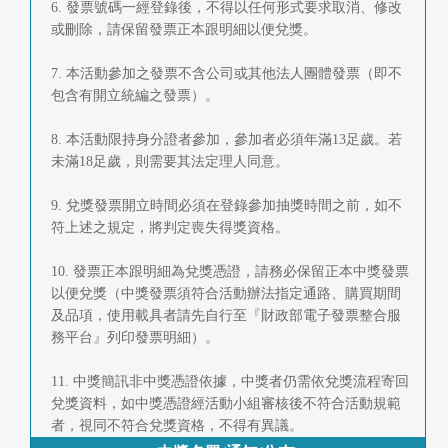
6. 發票號碼一經登錄後，不得以任何形式要求取消、修改
或刪除，請保留發票正本跟明細以便兌獎。
7. 本活動參加之發票不含公司或其他法人團體發票（即不
包含有開立統編之發票）。
8. 本活動限持身分證者參加，參加者必須年滿13足歲。若
未滿18足歲，則需要其法定理人同意。
9. 兌獎發票開立時間必須在登錄參加抽獎時間之前，如不
符上述之規定，將判定喪失得獎資格。
10. 發票正本跟明細為兌獎憑證，請務必保留正本中獎發票
以便兌獎（中獎發票須符合活動辦法指定通路、購買期間
及品項，使用載具者請先自行至『財政部電子發票整合服
務平台』列印發票明細）。
11. 中獎簡訊非中獎憑證依據，中獎者仍需依兌獎流程寄回
兌獎資料，如中獎憑證經活動小組審核後不符合活動規範
者，視同不符合兌獎資格，不得有異議。