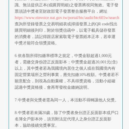
識、無法提供正本(或購買明細)之發票將視同無效。電子發
票須請中獎者至財政部電子發票整合服務平台，網址
https://www.einvoice.nat.gov.tw/portal/btc/audit/btc601w/search
查詢所登錄發票之交易明細表或掃描發票上的QR code找出
購買明細後列印，附於領獎信函中，以電子載具儲存發票
的消費者，請記得跟店家索取電子發票紙本正本，若幸運
中獎才能符合領獎資格。
6.依各類所得扣繳率標準之規定，中獎金額超過1,000元
者，需繳交身份證正反面影本；中獎獎金超過20,001元(含)
以上，其中獎者若為我國境內居住之個人或在我國境內有
固定營業場所之營利事業，應先扣繳10%稅額。中獎者若不
願意配合，則視為自動棄權，不具得獎資格，活動小組確
認過中獎資格後，會再寄發稅金繳納說明。
7.中獎者與兌獎者需為同一人，本活動不得轉讓他人兌獎。
8.中獎者若未滿20歲，除了中獎者身分證正反面影本或戶口
名簿全戶影本外，須另附法定代理人之身分證正反面影
本，協助後續兌獎事宜。