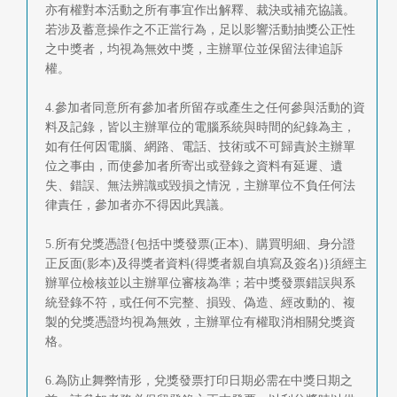
亦有權對本活動之所有事宜作出解釋、裁決或補充協議。
若涉及蓄意操作之不正當行為，足以影響活動抽獎公正性
之中獎者，均視為無效中獎，主辦單位並保留法律追訴
權。
4.參加者同意所有參加者所留存或產生之任何參與活動的資
料及記錄，皆以主辦單位的電腦系統與時間的紀錄為主，
如有任何因電腦、網路、電話、技術或不可歸責於主辦單
位之事由，而使參加者所寄出或登錄之資料有延遲、遺
失、錯誤、無法辨識或毀損之情況，主辦單位不負任何法
律責任，參加者亦不得因此異議。
5.所有兌獎憑證{包括中獎發票(正本)、購買明細、身分證
正反面(影本)及得獎者資料(得獎者親自填寫及簽名)}須經主
辦單位檢核並以主辦單位審核為準；若中獎發票錯誤與系
統登錄不符，或任何不完整、損毀、偽造、經改動的、複
製的兌獎憑證均視為無效，主辦單位有權取消相關兌獎資
格。
6.為防止舞弊情形，兌獎發票打印日期必需在中獎日期之