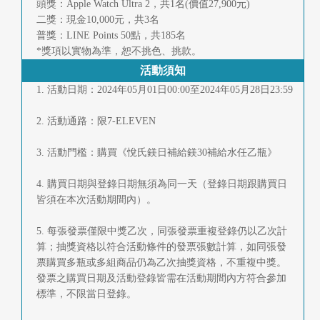
頭獎：Apple Watch Ultra 2，共1名(價值27,900元)
首
二獎：現金10,000元，共3名
普獎：LINE Points 50點，共185名
頁
*獎項以實物為準，恕不挑色、挑款。
活動須知
1. 活動日期：2024年05月01日00:00至2024年05月28日23:59
2. 活動通路：限7-ELEVEN
3. 活動門檻：購買《悅氏鎂日補給鎂30補給水任乙瓶》
4. 購買日期與登錄日期無須為同一天（登錄日期跟購買日
皆須在本次活動期間內）。
5. 每張發票僅限中獎乙次，同張發票重複登錄仍以乙次計
算；抽獎資格以符合活動條件的發票張數計算，如同張發
票購買多瓶或多組商品仍為乙次抽獎資格，不重複中獎。
發票之購買日期及活動登錄皆需在活動期間內方符合參加
標準，不限當日登錄。