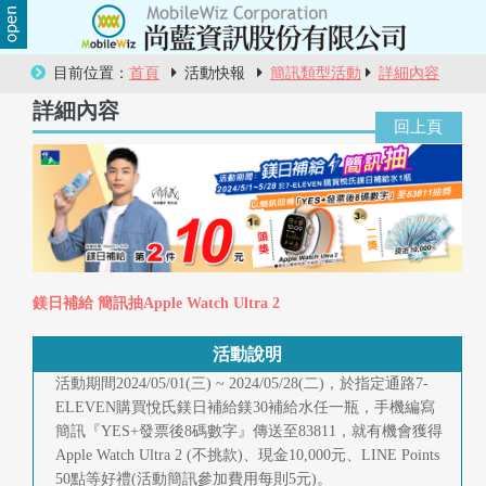
關
目前位置：
首頁
活動快報
簡訊類型活動
詳細內容
於
詳細內容
尚
藍
商
品
鎂日補給 簡訊抽Apple Watch Ultra 2
服
務
活動說明
活動期間2024/05/01(三) ~ 2024/05/28(二)，於指定通路7-
活
ELEVEN購買悅氏鎂日補給鎂30補給水任一瓶，手機編寫
簡訊『YES+發票後8碼數字』傳送至83811，就有機會獲得
動
Apple Watch Ultra 2 (不挑款)、現金10,000元、LINE Points
50點等好禮(活動簡訊參加費用每則5元)。