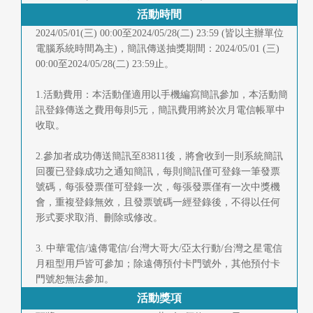
快
活動時間
報
2024/05/01(三) 00:00至2024/05/28(二) 23:59 (皆以主辦單位
電腦系統時間為主)，簡訊傳送抽獎期間：2024/05/01 (三)
合
00:00至2024/05/28(二) 23:59止。
作
1.活動費用：本活動僅適用以手機編寫簡訊參加，本活動簡
客
訊登錄傳送之費用每則5元，簡訊費用將於次月電信帳單中
收取。
戶
2.參加者成功傳送簡訊至83811後，將會收到一則系統簡訊
聯
回覆已登錄成功之通知簡訊，每則簡訊僅可登錄一筆發票
號碼，每張發票僅可登錄一次，每張發票僅有一次中獎機
絡
會，重複登錄無效，且發票號碼一經登錄後，不得以任何
我
形式要求取消、刪除或修改。
們
3. 中華電信/遠傳電信/台灣大哥大/亞太行動/台灣之星電信
月租型用戶皆可參加；除遠傳預付卡門號外，其他預付卡
返
門號恕無法參加。
活動獎項
回