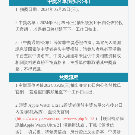
中獎名單(通知/公布)
1. 抽獎日期：2024年05月29日(三)。
2.中獎名單：2024年05月29日(三)抽出後於10日內公佈於悅
氏官網， 若遇假日將順延至下一工作日抽出。
3.《中獎通知/公布》等皆非中獎憑證依據，為避免因遺漏
訊息等因素使中獎者喪失中獎權益，請參加者務必至活動
平台查詢中獎名單。中獎人如逾期未提供中獎相關資料或
相關資料經查驗不符資格者，主辦單位將取消其中獎資
格，不得異議。
兌獎流程
1.主辦單位將於2024/05/29(三)抽出並於10日內公佈於悅氏
官網， 若遇假日將順延至下一工作日抽出。
2.頭獎 Apple Watch Ultra 2得獎者須於中獎名單公布後14日
內(以郵戳為憑)，至悅氏官網
(
https://www.yeswater.com.tw/news.php?c=12
)-【鎂日補給簡
訊抽Apple Watch Ultra 2】活動辦法處，下載【領獎信
函】，填妥後，將領獎信函、身分證正反面影本、中獎發