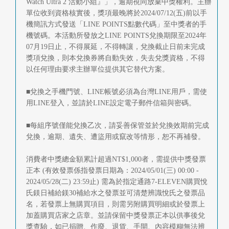
Watch Ultra 2 活動小組』」，逾期視同放棄中獎權利。主辦
單位收到資格核實後，獎項最晚將於2024/07/12(五)前以手
機簡訊方式發送「LINE POINTS點數代碼」至中獎者的手
機號碼。本活動所發放之LINE POINTS兌換期限至2024年
07月19日止，不得展延，不得轉讓，兌換截止日前未完成
獎項兌換，則本兌換券將自動失效，失去兌獎資格，不得
以任何理由要求主辦單位提供其它替代方案。
■兌換之手機門號、LINE帳號必須為台灣LINE用戶，需使
用LINE登入，並請於LINE設定電子郵件信箱與密碼。
■每組序號僅能兌換乙次，請妥善保管並於兌換效期前完成
兌換，逾期、遺失、遭盜用或竄改等情形，恕不再補發。
消費者中獎總金額累計超過NT$1,000者，需提供中獎發票
正本 (有效發票係指發票日期為：2024/05/01(三) 00:00 -
2024/05/28(二) 23:59止) 需為於指定通路7-ELEVEN購買悅
氏鎂日補給鎂30補給水之發票並可清楚辨識悅氏之發票品
名，若發票上無購買項目，則需另附購買明細或於發票上
加蓋購買店家之店章。並請保留中獎發票正本以供事後兌
獎查驗，如已捐贈、作廢、退貨、手開、內容模糊無法辨