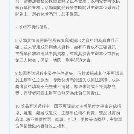
前。請參加者務必保留登錄之正本發票，以利兌獎時以供
執行單位審核，活動期間登錄發票時間以主辦單位系統時
間為主，所有兌獎憑證，恕不退還。
7.獎項不另行備取。
8.活動參加者需保證所有填寫或提出之資料均為真實且正
確，並未冒用或盜用他人資料，如有不實或不正確資訊，
主辦單位將取消其中獎資格，並就其損害主辦單位或任何
第三人權益，保留一切民、刑事訴追之責。
9.如因寄送過程中發生信件遺失、信封破損或其他不可歸責
於主辦單位之原因，導致兌獎憑證遺失或無法辨識，或得
獎者資料填寫不完整或不清楚，導致未能或不符資格兌
獎，得獎者同意主辦單位無需為此負任何責任。
10.獎品寄送過程中，因不可歸責於主辦單位之事由造成損
壞、延遲，錯遞或遺失，主辦單位概不負責。獎品以實物
為準, 恕不提供挑選、轉讓、折現、更換等值獎品，主辦單
位保留活動內容修改之權利。