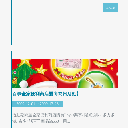
more
百事全家便利商店雙向簡訊活動】
2009-12-01 ~ 2009-12-28
活動期間至全家便利商店購買Lay\'s樂事/ 陽光滋味/ 多力多
滋/ 奇多/ 話匣子商品滿$50，用...