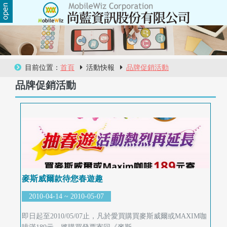
關
於
尚
目前位置：
首頁
活動快報
品牌促銷活動
品牌促銷活動
藍
商
品
服
務
麥斯威爾款待您春遊趣
活
2010-04-14 ~ 2010-05-07
動
即日起至2010/05/07止，凡於愛買購買麥斯威爾或MAXIM咖