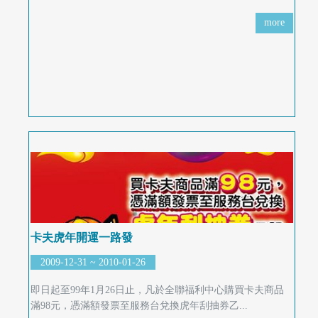
more
卡夫虎年開運一路發
2009-12-31 ~ 2010-01-26
即日起至99年1月26日止，凡於全聯福利中心購買卡夫商品
滿98元，憑滿額發票至服務台兌換虎年刮抽券乙...