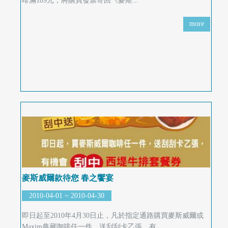
快
啡滿189元，將購買發票寄回《麥斯...
報
more
合
作
客
戶
聯
絡
我
們
麥斯威爾款待您 春之饗宴
2010-04-01 ~ 2010-04-30
返
即日起至2010年4月30日止，凡於指定通路購買麥斯威爾或
回
Maxim典藏咖啡任一件，送刮刮卡乙張，有...