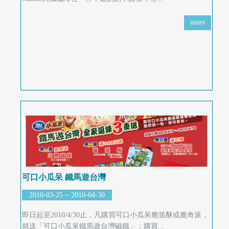
首
more
頁
可口小瓜呆 鐵馬遊台灣
2010-03-25 ~ 2010-04-30
即日起至2010/4/30止，凡購買可口小瓜呆脆笛酥或脆奇派，
就送「可口小瓜呆鐵馬遊台灣磁鐵」；購買...