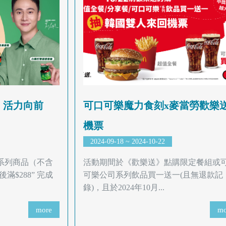
，活力向前
可口可樂魔力食刻x麥當勞歡樂
機票
2024-09-18 ~ 2024-10-22
系列商品（不含
活動期間於《歡樂送》點購限定餐組或
$288” 完成
可樂公司系列飲品買一送一(且無退款記
錄)，且於2024年10月...
more
mo