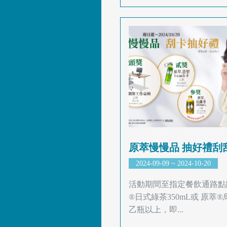
原萃慢慢品 抽好禮刮
2024-09-09 ~ 2024-10-20
活動期間至指定餐飲通路點
®日式綠茶350mL或 原萃®
乙瓶以上，即...