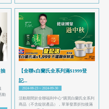
即抽
【全聯x白蘭氏全系列滿$1999登
記...
鐵
2024-08-23 ~ 2024-09-30
活動
活動期間於全聯福利中心“購買白蘭氏全系列
商品（不含錠狀產品），單筆發票折扣後滿