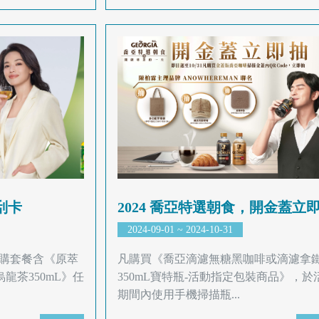
刮卡
2024 喬亞特選朝食，開金蓋立
2024-09-01 ~ 2024-10-31
購套餐含《原萃
凡購買《喬亞滴濾無糖黑咖啡或滴濾拿
烏龍茶350mL》任
350mL寶特瓶-活動指定包裝商品》，於
期間內使用手機掃描瓶...