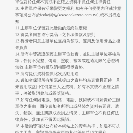
單位對於任何不實或不正確之資料不負任何法律責任
10.主辦單位保有活動變更之權利,如有任何變更內容或注意
事項將公布於icoke網站(www.cokezero.com.tw),恕不另行通
知
11.主辦單位保留對此活動的最終決定權
12.得獎者同意遵守獎品上之各項條款及規則
13.得獎者同意主辦單位無須為領取、運用及使用獎品之後
果負責
14.所有中獎憑證須經主辦單位核實，並以主辦單位審核為
準，任何不完整、偽造、塗改、複製或超過期限的憑證均
無效,主辦單位有權取消相關得獎資格。
15.所有提供資料僅供此次活動用途
16.參加者保證所有填寫或提出之資料均為真實且正確，且
未冒用或盜用任何第三人之資料。如有不實或不正確之情
事，將被取消參加或得獎資格。
17.如有任何因電腦、網路、電話、技術或不可歸責於主辦
單位之事由，而使參加者所寄出或登陸之資料有延遲、遺
失、錯誤、無法辨識或毀損之情況，主辦單位不負任何法
律責任，參加者不得因此異議。
18.本活動獎項以公布於本網站上的資料為準，如遇不可抗
拒之因素，主辦單位保留更換其他等值獎項之權利。