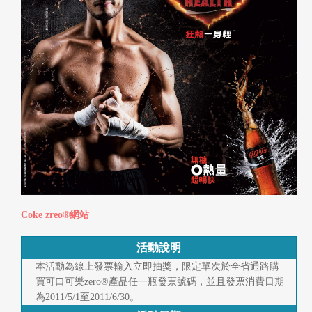
快
報
合
作
客
戶
聯
絡
Coke zreo®網站
我
們
活動說明
本活動為線上發票輸入立即抽獎，限定單次於全省通路購
返
買可口可樂zero®產品任一瓶發票號碼，並且發票消費日期
為2011/5/1至2011/6/30。
回