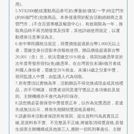
用)。
5.NT$2000酷炫運動用品券可於(摩曼頓/微笑/一亨)特定門市
(約86個門市)兌換商品。本券僅適用於配合活動經銷商之直
營門市，(不含百貨專櫃及暢貨中心)，有效期限為一年，換
取商品時不再另開發票及找零，其他詳細使用規定，以運
動禮券注意事項為主。
6.依中華民國稅法規定，得獎價值超過新台幣1,000元以上
者，需繳交身分證影本供報稅使用。贈品價值超過新台幣
20,001（含）元，依法需繳交10％稅金，填寫扣繳憑單並於
次年度寄發所得扣(免)繳憑單。在台灣居住未滿6個月者或
外國人身份者，需繳交20％稅金。未滿14歲之兒童中獎，
視同監護人中獎，由監護人代為領取。
7.所有獎項以實物為準，活動贈品不得兌換成現金或其他禮
品，亦不可轉讓，得獎者須同意遵守獎品之各項條款及規
則。主辦機構亦不會代為列印保存。
8.請您務必妥善保管中獎發票正本，以作為兌獎憑證，若遺
失或無法出示，將喪失相關領獎資格及權利。
9.請參與本活動者保證所有填寫、提出資料均為真實且正
確,若資料有不實、不完整及不正確,將被取消得獎資格,若發
生損害主辦機構或其他第三人,應附一切民刑事責任。主辦