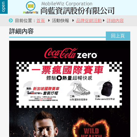
關
目前位置：
首頁
活動快報
品牌促銷活動
詳細內容
於
詳細內容
尚
藍
商
品
服
務
活
動