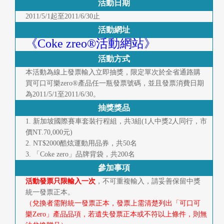
活動日期
首
2011/5/1起至2011/6/30止
頁
活動網址
《Coke zreo®活動網站》
活動方式
本活動為線上發票輸入立即抽獎，限定單次於全省通路購
買可口可樂zero®產品任一瓶發票號碼，並且發票消費日期
為2011/5/1至2011/6/30。
抽獎獎品
1. 新加坡國際賽車套裝行程組，共3組(1人中獎2人同行，市
價NT.70,000元)
2. NT$2000酷炫運動用品券，共50名
3. 「Coke zero」品牌背袋，共200名
參加事項
活動發票只限輸入一次
，不可重複輸入，請妥善保留中獎
統一發票正本。
（兌換者需附統一發票正本，發票上需清楚列出「可口可
樂Zero」產品品項，若遺失發票正本或不符以上條件，則無