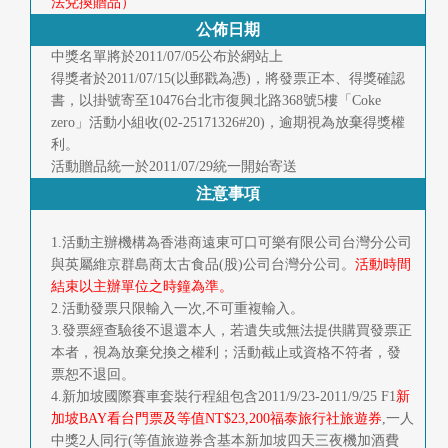
法兌換贈品）
公佈日期
中獎名單將於2011/07/05公布於網站上
得獎者於2011/07/15(以郵戳為憑)，將發票正本、得獎確認
書，以掛號寄至10476台北市復興北路368號5樓「Coke
zero」活動小組收(02-25171326#20)，逾期視為放棄得獎權
利。
活動贈品統一於2011/07/29統一開始寄送
注意事項
1.活動主辦機構為香港商遠東可口可樂有限公司台灣分公司
與英屬維京群島商太古食品(股)公司台灣分公司。
活動時間
結束以主辦單位之時鐘為準。
2.活動發票只限輸入一次,不可重複輸入。
3.發票經查驗後不退還本人，若遺失或無法提供購買發票正
本者，視為放棄兌換之權利；活動截止或資格不符者，發
票恕不退回。
4.新加坡國際賽車套裝行程組包含2011/9/23-2011/9/25 F1
新
加坡BAY看台門票及等值NT$23,200福泰旅行社旅遊券
,一人
中獎2人同行(等值旅遊券含基本新加坡四天三夜機加酒費