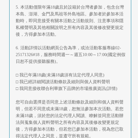
首
5. 本活動僅限年滿18歲且於設籍於台灣者參加，包含台灣
本島、澎湖、金門及馬祖等外島地區。參加者於參加本活
頁
動時，即同意接受有關本活動之活動規則、注意事項和隱
私權聲明及其他相關說明之所有內容及其後修改變更規定
後，方得參加本活動。
6. 活動詳情以活動網頁公告為準，或洽活動客服專線02-
25171326#18，服務時間週一～週五10:00～17:00(國定例假
日恕不提供接聽服務)。
□ 我已年滿18歲(未滿18歲須有法定代理人同意)
□ 我已經詳細閱讀活動條款及細則與個人資料聲明
□ 我同意接收聯合利華旗下品牌的市場推廣資訊(詳情)
您可自由選擇是否同意上述活動條款及細則和個人資料聲
明，但若不同意或未滿18歲，恕無法參加本次活動。若您
未滿18歲，須於您的法定代理人閱讀、瞭解並同意活動辦
法與蒐集個人資料聲明之所有內容及其後修改變更規定
後，方得參加本活動，但若您已參加本活動，視為您已取
得法定代理人之同意，並遵守所有規範。