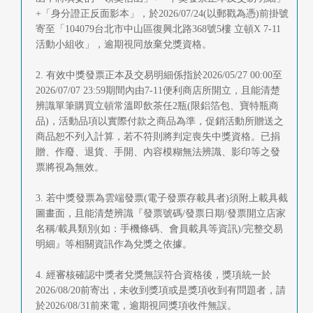
+「身分證正反面影本」，於2026/07/24(以郵戳為憑)前掛號
寄至「104079台北市中山區復興北路368號5樓 立頓X 7-11
活動小組收」，逾期視同放棄兌獎資格。
2. 有效中獎發票正本及交易明細係指於2026/05/27 00:00至
2026/07/07 23:59期間內由7-11便利商店所開立，且能清楚
辨識單筆購買立頓常溫即飲茶任2瓶(限鋁箔包、寶特瓶商
品)，活動品項以實際付款之商品為準，促銷活動所贈送之
商品恕不列入計算，若不符則將判定喪失中獎資格。已捐
贈、作廢、退貨、手開、內容模糊無法辨識、影印等之發
票將視為無效。
3. 若中獎發票為雲端發票(電子發票存載具者)須附上載具截
圖畫面，且能清楚辨識『發票號碼/發票日期/發票開立店家
名稱/載具類別(如：手機條碼、會員載具等資訊)/完整交易
明細』等相關資訊作為兌獎之依據。
4. 經審核確認中獎者兌獎無誤符合資格後，獎項統一於
2026/08/20前寄出，未收到獎項或是獎項收到有問題者，請
於2026/08/31前來電，逾期視同獎項收件無誤。