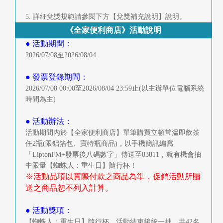
5. 詳細兌獎規範請參閱下方【兌獎補充說明】說明。
《全家便利商店》活動說明
● 活動期間：
2026/07/08至2026/08/04
● 發票登錄期間：
2026/07/08 00:00至2026/08/04 23:59止(以主辦單位電腦系統
時間為主)
● 活動辦法：
活動期間內於【全家便利商店】單筆購買立頓常溫即飲茶
任2瓶(限鋁箔包、寶特瓶商品)，以手機簡訊編寫
「LiptonFM+發票後八碼數字」傳送至83811，就有機會抽
中限量【蜘蛛人：重生日】隨行杯！
※活動品項以實際付款之商品為準，促銷活動所贈
送之商品恕不列入計算。
● 活動獎項：
【蜘蛛人：重生日】隨行杯，活動結束後統一抽，共42名