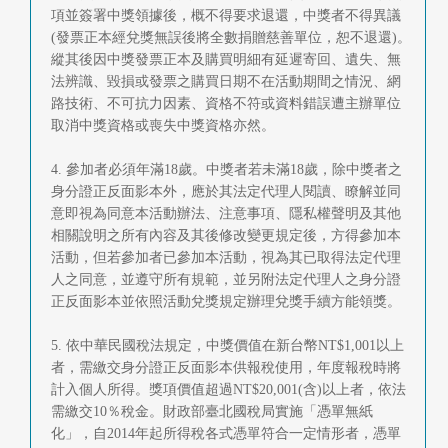
項並簽署中獎領據後，概不得要求退還，中獎者不得異議
(發票正本經兌獎無誤後將全數捐贈慈善單位，恕不退還)。
縱其後因中獎發票正本及購買明細有延遲寄回、遺失、無
法辨識、毀損或發票之購買日期不在活動期間之情況、網
路技術、不可抗力因素、資格不符或資料錯誤遭主辦單位
取消中獎資格或喪失中獎資格亦然。
4. 參加者必須年滿18歲。中獎者若未滿18歲，除中獎者之
身分證正反面影本外，應於其法定代理人閱讀、瞭解並同
意即視為同意本活動辦法、注意事項、隱私權聲明及其他
相關說明之所有內容及其後修改變更規定後，方得參加本
活動，但若參加者已參加本活動，視為其已取得法定代理
人之同意，並遵守所有規範，並另附法定代理人之身分證
正反面影本並依照活動兌獎規定辦理兌獎手續方能領獎。
5. 依中華民國稅法規定，中獎價值在新台幣NT$1,001以上
者，需繳交身分證正反面影本供報稅使用，年度報稅時將
計入個人所得。獎項價值超過NT$20,001(含)以上者，依法
需繳交10％稅金。財政部臺北國稅局實施「憑單無紙
化」，自2014年起所得稅各式憑單符合一定情形者，憑單