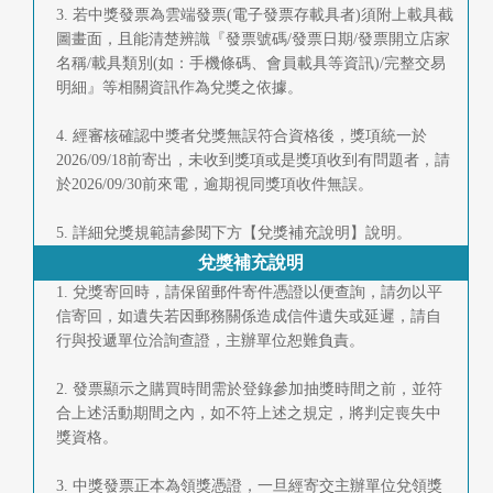
3. 若中獎發票為雲端發票(電子發票存載具者)須附上載具截
圖畫面，且能清楚辨識『發票號碼/發票日期/發票開立店家
名稱/載具類別(如：手機條碼、會員載具等資訊)/完整交易
明細』等相關資訊作為兌獎之依據。
4. 經審核確認中獎者兌獎無誤符合資格後，獎項統一於
2026/09/18前寄出，未收到獎項或是獎項收到有問題者，請
於2026/09/30前來電，逾期視同獎項收件無誤。
5. 詳細兌獎規範請參閱下方【兌獎補充說明】說明。
兌獎補充說明
1. 兌獎寄回時，請保留郵件寄件憑證以便查詢，請勿以平
信寄回，如遺失若因郵務關係造成信件遺失或延遲，請自
行與投遞單位洽詢查證，主辦單位恕難負責。
2. 發票顯示之購買時間需於登錄參加抽獎時間之前，並符
合上述活動期間之內，如不符上述之規定，將判定喪失中
獎資格。
3. 中獎發票正本為領獎憑證，一旦經寄交主辦單位兌領獎