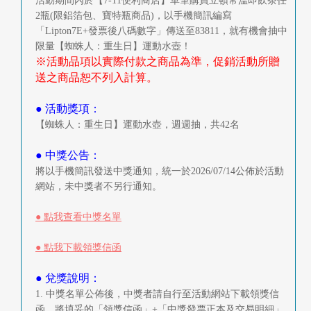
活動期間內於【7-11便利商店】單筆購買立頓常溫即飲茶任
2瓶(限鋁箔包、寶特瓶商品)，以手機簡訊編寫
「Lipton7E+發票後八碼數字」傳送至83811，就有機會抽中
限量【蜘蛛人：重生日】運動水壺！
※活動品項以實際付款之商品為準，促銷活動所贈
送之商品恕不列入計算。
● 活動獎項：
【蜘蛛人：重生日】運動水壺，週週抽，共42名
● 中獎公告：
將以手機簡訊發送中獎通知，統一於2026/07/14公佈於活動
網站，未中獎者不另行通知。
● 點我查看中獎名單
● 點我下載領獎信函
● 兌獎說明：
1. 中獎名單公佈後，中獎者請自行至活動網站下載領獎信
函，將填妥的「領獎信函」+「中獎發票正本及交易明細」