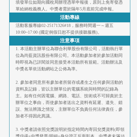
填發單位如期向國稅局辦理憑單申報後，原則上免寄發憑
單給納稅義務人。中獎者需於隔年5月底前完成申報。
活動專線
活動客服專線02-25171326#18，服務時間週一～週五
10:00~17:00 (國定例假日恕不提供接聽服務)。
注意事項
1. 本活動主辦單位為聯合利華股份有限公司，活動執行單
位為尚藍資訊股份有限公司。本活動參加者於參加活動同
時即視為已詳閱並同意接受本活動所有規範。活動辦法及
中獎名單依活動網站之公佈為準。
2. 參加者同意所有參加者所留存或產生之任何參與活動的
資料及記錄，皆以主辦單位的電腦系統與時間的記錄為
主。如有任何因電腦、網路、電話、技術或不可歸責於主
辦單位之事由，而使參加者送出之資料有延遲、遺失、錯
誤、無法辨識之情況，主辦單位不負責任何法律責任，參
加者不得因此異議。
3. 中獎者請依照兌獎說明於指定時間內寄回兌獎資料(即領
獎信函+中獎發票/明細+身分證正反面影本，中獎者未滿18