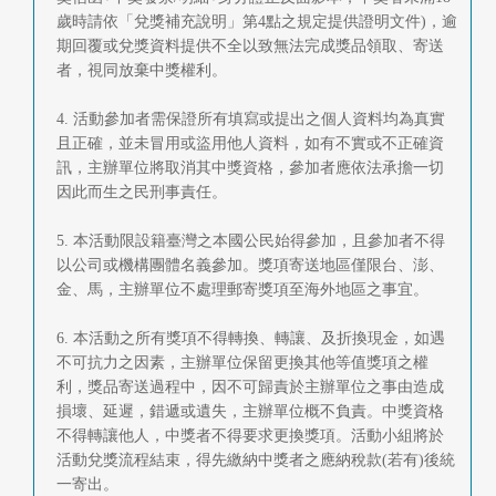
歲時請依「兌獎補充說明」第4點之規定提供證明文件)，逾
期回覆或兌獎資料提供不全以致無法完成獎品領取、寄送
者，視同放棄中獎權利。
4. 活動參加者需保證所有填寫或提出之個人資料均為真實
且正確，並未冒用或盜用他人資料，如有不實或不正確資
訊，主辦單位將取消其中獎資格，參加者應依法承擔一切
因此而生之民刑事責任。
5. 本活動限設籍臺灣之本國公民始得參加，且參加者不得
以公司或機構團體名義參加。獎項寄送地區僅限台、澎、
金、馬，主辦單位不處理郵寄獎項至海外地區之事宜。
6. 本活動之所有獎項不得轉換、轉讓、及折換現金，如遇
不可抗力之因素，主辦單位保留更換其他等值獎項之權
利，獎品寄送過程中，因不可歸責於主辦單位之事由造成
損壞、延遲，錯遞或遺失，主辦單位概不負責。中獎資格
不得轉讓他人，中獎者不得要求更換獎項。活動小組將於
活動兌獎流程結束，得先繳納中獎者之應納稅款(若有)後統
一寄出。