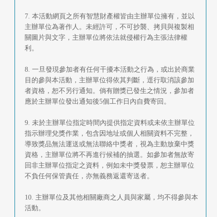
7. 本活動網頁之所有智慧財產權皆由主辦單位擁有，並以
主辦單位為著作人。未經許可，不可抄襲、拷貝與複製相
關圖片與文字，主辦單位將依法就侵權行為主張法律權
利。
8. 一旦發現參加者有任何干擾本活動之行為，或出於商業
目的參與本活動，主辦單位得依其判斷，逕行取消該參加
者資格，恕不另行通知。倘有贈獎已發生之情況，參加者
應於主辦單位發出通知後5個工作日內自費寄回。
9. 未於主辦單位指定時間內提供指定資料或未依主辦單位
指示辦理兌獎作業，包含因地址或個人相關資料不完整，
導致獎品無法運送或無法聯絡中獎者，視為主動放棄中獎
資格，主辦單位將不再進行候補的抽選。如參加者無故寄
回非主辦單位指定之資料，例如未中獎發票，恕主辦單位
不負任何保管責任，亦無義務返還寄送者。
10. 主辦單位及其他相關廠商之人員與家屬，均不得參與本
活動。