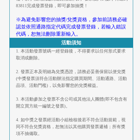
快
83811完成發票登錄，即可參加抽獎！
報
※為避免影響您的抽獎/兌獎資格，參加前請務必確
合
認並依照通路指定代碼完成發票登錄，若輸入錯誤
代碼，恕無法刪除重新輸入。
作
活動須知
客
1. 本活動發票號碼一經登錄後，不得要求以任何形式要求
取消或刪除。
戶
2. 發票正本及明細為兌獎憑證，請務必妥善保留以便兌獎
聯
(中獎發票須符合活動辦法指定購買期間、活動通路、活動
絡
品項、活動門檻)，以免影響您的兌獎權益。
我
3. 本活動參加之發票不含公司或其他法人團體(即不包含有
開立買方統一編號之發票)。
們
4. 如中獎之發票經活動小組檢核後若不符合活動規範，視
返
同不符合兌獎資格，恕無法以其他購買發票遞補；所有獎
項不抽備取。
回