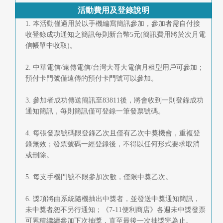
活動費用及登錄說明
1. 本活動僅適用於以手機編寫簡訊參加，參加者需自付接
收登錄成功通知之簡訊每則新台幣5元(簡訊費用將於次月電
信帳單中收取)。
2. 中華電信/遠傳電信/台灣大哥大電信月租型用戶可參加；
預付卡門號僅遠傳的預付卡門號可以參加。
3. 參加者成功傳送簡訊至83811後，將會收到一則登錄成功
通知簡訊，每則簡訊僅可登錄一筆發票號碼。
4. 每張發票號碼限登錄乙次且僅有乙次中獎機會，重複登
錄無效；發票號碼一經登錄後，不得以任何形式要求取消
或刪除。
5. 每支手機門號不限參加次數，僅限中獎乙次。
6. 獎項將由系統隨機抽出中獎者，並發送中獎通知簡訊，
未中獎者恕不另行通知；《7-11便利商店》各週未中獎發票
可累積繼續參加下次抽獎，直至最後一次抽獎完為止。