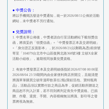
● 中獎公告：
將以手機簡訊發送中獎通知，統一於2026/08/11公佈於活動
網站，未中獎者不另行通知。
● 兌獎說明：
1. 中獎名單公佈後，中獎者請自行至活動網站下載領獎信
函，將填妥的「領獎信函」+「中獎發票正本及交易明細」
+「身分證正反面影本」，於2026/08/21(以郵戳為憑)前掛號
寄至「104079台北市中山區復興北路368號5樓 立頓X全家
活動小組收」，逾期視同放棄兌獎資格。
2. 有效中獎發票正本及交易明細係指於2026/07/08 00:00至
2026/08/04 23:59期間內由全家便利商店所開立，且能清楚
辨識單筆購買立頓常溫即飲茶任2瓶(限鋁箔包、寶特瓶商
品)，活動品項以實際付款之商品為準，促銷活動所贈送之
商品恕不列入計算，若不符則將判定喪失中獎資格。已捐
贈、作廢、退貨、手開、內容模糊無法辨識、影印等之發
票將視為無效。