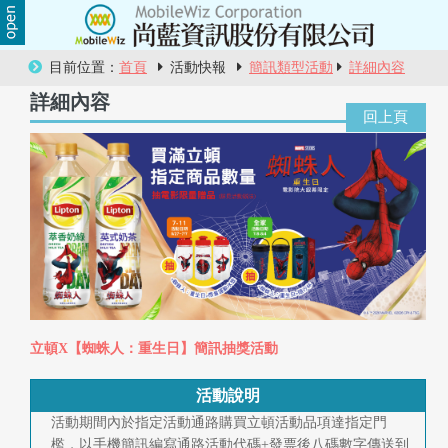
關
目前位置：
首頁
活動快報
簡訊類型活動
詳細內容
於
詳細內容
尚
藍
商
品
服
務
立頓X【蜘蛛人：重生日】簡訊抽獎活動
活
活動說明
動
活動期間內於指定活動通路購買立頓活動品項達指定門
檻，以手機簡訊編寫通路活動代碼+發票後八碼數字傳送到