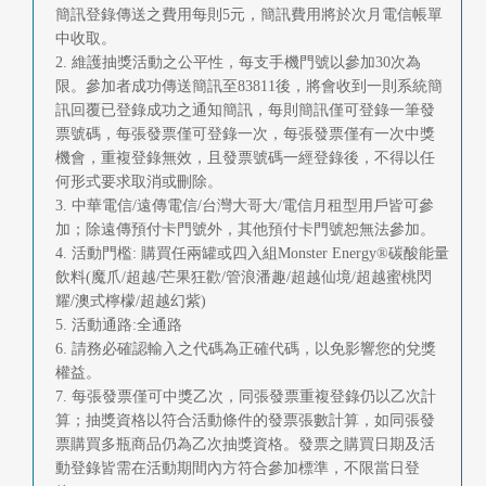
簡訊登錄傳送之費用每則5元，簡訊費用將於次月電信帳單
首
中收取。
頁
2. 維護抽獎活動之公平性，每支手機門號以參加30次為
限。參加者成功傳送簡訊至83811後，將會收到一則系統簡
訊回覆已登錄成功之通知簡訊，每則簡訊僅可登錄一筆發
票號碼，每張發票僅可登錄一次，每張發票僅有一次中獎
機會，重複登錄無效，且發票號碼一經登錄後，不得以任
何形式要求取消或刪除。
3. 中華電信/遠傳電信/台灣大哥大/電信月租型用戶皆可參
加；除遠傳預付卡門號外，其他預付卡門號恕無法參加。
4. 活動門檻: 購買任兩罐或四入組Monster Energy®碳酸能量
飲料(魔爪/超越/芒果狂歡/管浪潘趣/超越仙境/超越蜜桃閃
耀/澳式檸檬/超越幻紫)
5. 活動通路:全通路
6. 請務必確認輸入之代碼為正確代碼，以免影響您的兌獎
權益。
7. 每張發票僅可中獎乙次，同張發票重複登錄仍以乙次計
算；抽獎資格以符合活動條件的發票張數計算，如同張發
票購買多瓶商品仍為乙次抽獎資格。發票之購買日期及活
動登錄皆需在活動期間內方符合參加標準，不限當日登