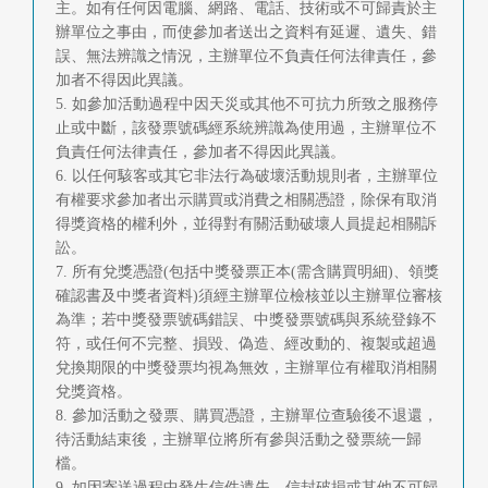
主。如有任何因電腦、網路、電話、技術或不可歸責於主
辦單位之事由，而使參加者送出之資料有延遲、遺失、錯
誤、無法辨識之情況，主辦單位不負責任何法律責任，參
加者不得因此異議。
5. 如參加活動過程中因天災或其他不可抗力所致之服務停
止或中斷，該發票號碼經系統辨識為使用過，主辦單位不
負責任何法律責任，參加者不得因此異議。
6. 以任何駭客或其它非法行為破壞活動規則者，主辦單位
有權要求參加者出示購買或消費之相關憑證，除保有取消
得獎資格的權利外，並得對有關活動破壞人員提起相關訴
訟。
7. 所有兌獎憑證(包括中獎發票正本(需含購買明細)、領獎
確認書及中獎者資料)須經主辦單位檢核並以主辦單位審核
為準；若中獎發票號碼錯誤、中獎發票號碼與系統登錄不
符，或任何不完整、損毀、偽造、經改動的、複製或超過
兌換期限的中獎發票均視為無效，主辦單位有權取消相關
兌獎資格。
8. 參加活動之發票、購買憑證，主辦單位查驗後不退還，
待活動結束後，主辦單位將所有參與活動之發票統一歸
檔。
9. 如因寄送過程中發生信件遺失、信封破損或其他不可歸