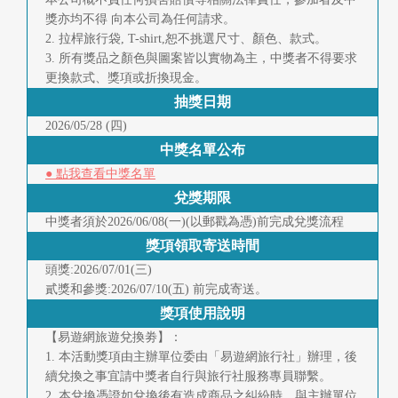
獎亦均不得 向本公司為任何請求。
2. 拉桿旅行袋, T-shirt,恕不挑選尺寸、顏色、款式。
3. 所有獎品之顏色與圖案皆以實物為主，中獎者不得要求
更換款式、獎項或折換現金。
抽獎日期
2026/05/28 (四)
中獎名單公布
● 點我查看中獎名單
兌獎期限
中獎者須於2026/06/08(一)(以郵戳為憑)前完成兌獎流程
獎項領取寄送時間
頭獎:2026/07/01(三)
貳獎和參獎:2026/07/10(五) 前完成寄送。
獎項使用說明
【易遊網旅遊兌換劵】：
1. 本活動獎項由主辦單位委由「易遊網旅行社」辦理，後
續兌換之事宜請中獎者自行與旅行社服務專員聯繫。
2. 本兌換憑證如兌換後有造成商品之糾紛時，與主辦單位