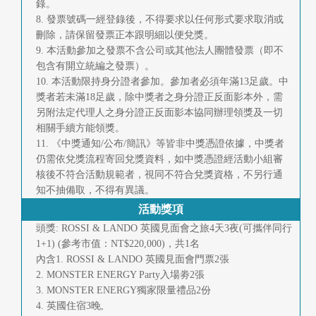
錄。
8. 發票號碼一經登錄後，不得要求以任何形式要求取消或
刪除，請保留發票正本跟明細以便兌獎。
9. 本活動參加之發票不含公司或其他法人團體發票（即不
包含有開立統編之發票）。
10. 本活動限持身分證者參加。參加者必須年滿13足歲。中
獎者若未滿18足歲，除中獎者之身分證正反面影本外，需
另附法定代理人之身分證正反面影本協同辦理領獎及一切
相關手續方能領獎。
11. 《中獎通知/公布/簡訊》等皆非中獎憑證依據，中獎者
仍需依兌獎流程寄回兌獎資料，如中獎憑證經活動小組審
核後不符合活動規範者，視同不符合兌獎資格，不另行通
知不抽備取，不得有異議。
活動獎項
頭獎: ROSSI & LANDO 英國見面會之旅4天3夜(可攜伴同行
1+1) (參考市值：NT$220,000)，共1名
內含1. ROSSI & LANDO 英國見面會門票2張
2. MONSTER ENERGY Party入場劵2張
3. MONSTER ENERGY獨家限量禮品2份
4. 英國住宿3晚,