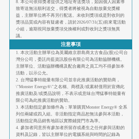
8. 本公司依得獎者提供之地址寄送獎項，如因個人因素導
致寄送無法順利送交，得獎者將被視為自動放棄兌獎權
益，主辦單位將不再另行配送。未收到獎項或是對收到的
獎項品質或內容有疑慮者，請於2026/07/31(五)前來電活動
小組，逾期視同放棄獎項兌換權利或對收到之獎項無異
議。
注意事項
1. 本次活動主辦單位為英屬維京群島商太古食品(股)公司台
灣分公司，委託尚藍資訊股份有限公司為活動協辦機構。
主辦單位、活動協辦機構及配合廠商之員工均不得參加本
活動，以示公允。
2. 台灣猛事特能量有限公司並非此推廣活動的贊助商，
\"Monster Energy®\"之名稱、商標及/或素材僅用於宣傳此
推廣活動及/或獎品說明，不表示或意味台灣猛事特能量有
限公司為此推廣活動的贊助。
3. 本活動指定參加條件為：單筆購買Monster Energy® 全系
列任兩罐或四入組。非活動指定商品恕無法參與本活動，
活動指定商品銷售地區以實際鋪貨門市為準。
4. 參加者同意所有參加者所留存或產生之任何參與活動的
資料及記錄，皆以主辦單位的電腦系統與時間的記錄為