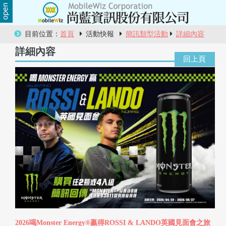
關
目前位置：
首頁
活動快報
簡訊類型活動
詳細內容
於
詳細內容
尚
藍
商
品
服
務
活
動
2026喝Monster Energy®贏得ROSSI & LANDO英國見面會之旅