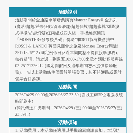
快
報
活動說明
活動期間於全通路單筆發票購買Monster Energy® 全系列
合
(魔爪/超越/芒果狂歡/管浪潘趣/超越仙境/超越蜜桃閃耀/澳
式檸檬/超越幻紫)任兩罐或四入組，手機編寫簡訊
作
『MONSTER+發票後八碼』傳送到83811就有機會抽中
客
ROSSI & LANDO 英國見面會之旅及Monster Energy周邊!
25171326#12 (國定例假日及過年期間恕不提供接聽服務)。
戶
如有疑問，請於週一到週五10:00-17:00來電本活動客服專線
02-25171326#12 (國定例假日及過年期間恕不提供接聽服
聯
務)。 ※以上活動條件僅限於單張發票，恕不跨通路或累計
發票合併參加。
絡
活動期間
我
2026/04/29 00:00至2026/05/27 23:59 (皆以主辦單位電腦系統
時間為主)
們
(簡訊傳送抽獎期間：2026/04/29 (三) 00:00至2026/05/27(三)
23:59止)
返
活動須知
回
1. 活動費用：本活動僅適用以手機編寫簡訊參加，本活動