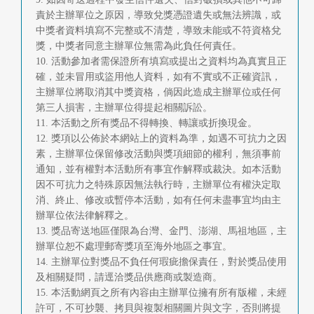
責於主辦單位之原因，導致兌獎憑證遺失或無法辨識，或
中獎者資料填寫不完整或不清楚，導致未能或不符資格兌
獎，中獎者同意主辦單位無需為此負任何責任。
10. 活動參加者需保證所有填寫或提出之資料均為真實且正
確，並未冒用或盜用他人資料，如有不實或不正確資訊，
主辦單位將取消其中獎資格，倘因此造成主辦單位或任何
第三人損害，主辦單位得提起相關訴訟。
11. 本活動之所有獎品不得轉換、轉讓或折換現金。
12. 獎項以公佈於本網站上的資料為準，如遇不可抗力之因
素，主辦單位保留修改活動與獎項細節的權利，無須事前
通知，並有權對本活動所有事宜作解釋或裁決。如本活動
因不可抗力之特殊原因無法執行時，主辦單位有權決定取
消、終止、修改或暫停本活動，如有任何未盡事宜均由主
辦單位依法律解釋之。
13. 獎品寄送地區僅限為台灣、金門、澎湖、馬祖地區，主
辦單位恕不處理郵寄獎項至海外地區之事宜。
14. 主辦單位對獎品不負任何瑕疵擔保責任，對於獎品使用
及相關疑問，請逕洽獎品供應商或製造商。
15. 本活動網頁之所有內容由主辦單位擁有所有版權，未經
許可，不可抄襲、拷貝與複製相關圖片與文字，否則將提