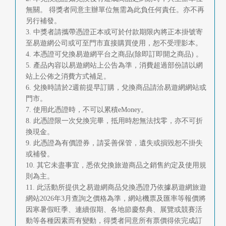
無關。 得獎者同意主辦單位無需為此負任何責任。亦不再
另行補發。
3. 中獎者請攜帶憑證正本或可於付款期限內將正本掛號寄
至易遊網公司或可至門市直接購買使用，恕不受理影本。
4. 本憑證可兌換易遊網平台之商品(除即訂即開之商品) 。
5. 產品內容以易遊網站上公告為準，消費超過部份請以網
站上公佈之消費方式補足。
6. 兌換時請於2週前提早訂購，兌換商品請洽易遊網網站或
門市。
7. 使用此憑證時，不可以累積eMoney。
8. 此憑證限一次兌換完畢，抵用時恕無法找零，亦不可折
換現金。
9. 此憑證為有價證券，請妥善保管，遺失或損毀恕不掛失
或補發。
10. 其它未盡事宜，悉依兌換旅遊商品之銷售約定及使用規
則為主。
11. 此活動所提供之易遊網商品兌換憑證乃依據易遊網旅遊
網站2026年3月查詢之價格為準，網站機票及匯率等報價將
因寒暑假旺季、連續假期、各地節慶祭典、展覽或競賽活
動等各種因素而有變動，得獎者同意所有票價得依完成訂