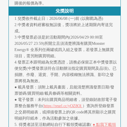
購後的報價為準。
兌獎說明
1.兌獎收件截止日：2026/06/08 (一)前 (以郵戳為憑)
2.中獎者資料經審核無誤後，獎項將於上述期限內寄送完
成。
3.中獎發票必須是於活動期間內(2026/04/29 00:00至
2026/05/27 23:59)所開立且須清楚辨識有購買Monster
Energy® 全系列任兩罐或四入組之發票，若發票上無購買
項目，需另附購買明細。
4.發票正本跟明細為兌獎憑證，請務必保留正本中獎發票以
便兌獎(中獎發票須符合活動辦法指定購買期間及品項)。已
捐贈、作廢、退貨、手開、內容模糊無法辨識、影印之發
票將視為無效。
● 載具發票：須附上載具畫面，且能清楚辨識發票日期/發
票號碼/購買明細/載具條碼等相關資料。
● 電子發票：未列出購買商品明細者，須登錄財政部電子發
票整合服務平台(
https://reurl.cc/yOZ8Ol
）查詢所登錄發票
之交易明細表，或掃描發票上的QR code將其所顯示之購買
明細列印紙本，作為活動參加之依據。
5. 得獎者請至活動網站自行下載領獎確認書(
● 點我下載領