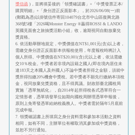
獎信函
)，並將填妥後的「領獎確認書」+「中獎發票正本/
購買明細」+「身分證正反面影本」，於2026/06/08(一)前
(郵戳為憑)以掛號信件寄回104079台北市中山區復興北路
368號5樓「2026喝Monster Energy ®贏得ROSSI & LANDO
英國見面會之旅抽獎活動小組」收，逾期視同自動放棄兌
獎資格。
6. 依活動舉辦地規定，中獎價值在NT$1,001元(含)以上者，
需繳交身分證正反面影本供報稅使用，年度報稅時將計入
個人所得。中獎價值在NT$20,001(含)元以上者，依法需繳
交10％稅金。中獎者若非境內設籍之國人(即在境內居住未
達183天之本國人及外國人)不論中獎者所得之金額，須就中
獎所得扣繳20%機會中獎稅。若中獎者不願先行繳納本項稅
金，視同放棄兌獎資格，且不得異議。財政部臺北國稅局
實施「憑單無紙化」，自2014年起所得稅各式憑單符合一
定情形者，憑單填發單位如期向國稅局辦理憑單申報後，
原則上免寄發憑單給納稅義務人。中獎者需於隔年5月底前
完成申報。
7. 領獎確認書上所填寫之身分資料需和參加本活動之資料
相同，如有不同，主辦單位有權取消其參加或中獎資格，
並恕不另行通知。