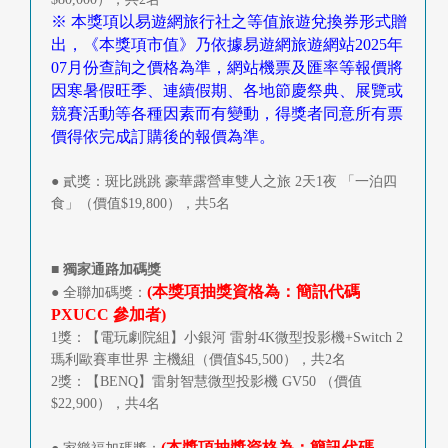
※ 本獎項以易遊網旅行社之等值旅遊兌換券形式贈
出，《本獎項市值》乃依據易遊網旅遊網站2025年
07月份查詢之價格為準，網站機票及匯率等報價將
因寒暑假旺季、連續假期、各地節慶祭典、展覽或
競賽活動等各種因素而有變動，得獎者同意所有票
價得依完成訂購後的報價為準。
● 貳獎：斑比跳跳 豪華露營車雙人之旅 2天1夜 「一泊四
食」（價值$19,800），共5名
■ 獨家通路加碼獎
(本獎項抽獎資格為：簡訊代碼
● 全聯加碼獎：
PXUCC 參加者)
1獎：【電玩劇院組】小銀河 雷射4K微型投影機+Switch 2
瑪利歐賽車世界 主機組（價值$45,500），共2名
2獎：【BENQ】雷射智慧微型投影機 GV50 （價值
$22,900），共4名
(本獎項抽獎資格為：簡訊代碼