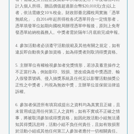
計入個人所得。贈品價值超過新台幣$20,010元(含)以上
者，依法需繳交10％稅金。財政部臺北國稅局實施「憑單
無紙化」，自2014年起所得稅各式憑單符合一定情形者，
憑單填發單位如期向國稅局辦理憑單申報後，原則上免寄
發憑單給納稅義務人。中獎者需於隔年5月底前完成申報。
4. 參加活動者必須遵守活動規範及其他有關之規定，如有
違反即自動喪失參加資格，如為得獎者則取消得獎資格。
5. 主辦單位有權檢視參加者兌獎情形，若涉及蓄意操作之
不正當行為，例如影印、毀損、塗改或偽造中獎憑證、輸
入假發票號碼、侵入抽獎系統及任何足以影響活動抽獎公
正性之中獎者，均視為無效中獎，主辦單位並保留法律追
訴權。
6. 參加者保證所有填寫或提出之資料均為真實且正確，且
未冒用或盜用任何第三人之資料，如有不實或不正確之情
事，將被取消參加或得獎資格，如因此致活動小組無法通
知其得獎訊息時，活動小組不負任何責任，且如有致損害
於活動小組或其他任何第三人參加者應付一切相關責任。