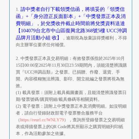
請中獎者自行下載領獎信函，將填妥的「領獎信
1.
函」+「身分證正反面影本」+「中獎發票正本及消
費明細」，於兌獎收件截止時間前將兌獎資料送達
【104079台北市中山區復興北路368號5樓 UCC沖調
品牌月活動小組 收】
，逾期視為放棄該得獎權利，不得
向主辦單位要求任何補償。
2. 中獎發票正本及交易明細：有效發票係指於2025年10月
15日00:00至2025年11月30日23:59期間內，須能清楚辨識購
買『UCC沖調品類』之發票。已捐贈、作廢、退貨、手
開、內容模糊無法辨識、影印、開立統編之發票將視為無
效。
(1) 載具發票：須附上載具截圖畫面，且能清楚辨識發票日
期/發票號碼/購買明細/載具條碼等相關資料。
(2) 電子發票：請附上中獎發票正本及消費明細。如沒明細
者，請自行登錄財政部電子發票整合服務平台
（
https://reurl.cc/WNLY79
），查詢所登錄發票之交易明細
表或掃描發票上的QR Code將其所顯示之購買明細列印紙
本，作為活動參加之依據。