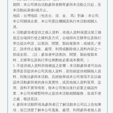
期間：本公司將自活動參與者郵寄參與本活動之日起，至
本活動結束後6個月止。
地區：台灣地區（包含台、澎、金、 馬）對象：本公司、
本公司關係企業、本公司委託機關及執行本活動相關人
員。
4. 活動參加者提供之個人資料，依個人資料保護法第三條
規定台端得行使之權利及方式，台端得向主辦單位及執行
單位提出申請，以查詢、閱覽、製給複製本；或補充／更
正、請求停止蒐集、處理、利用或刪除個人資料內容之一
部或全部。（註：參加者申請查詢、閱覽、製給複製本
時，主辦單位及執行單位將酌收必要成本費用。）
5. 不提供個人資料所致權益之影響：本活動參與者可自由
選擇是否提供本公司其個人資料，若拒絕提供相關個人資
料，則無法參與本活動。且經檢舉或本公司發現不足以確
認本活動參與者的身分真實性，或其他個人資料冒用、盜
用、資料不實等情形，致本公司無法進行必要之確認作
業，本公司有權暫時停止提供本活動相關服務，造成不便
之處，敬請見諒。
6. 參與本活動即視為參與者已了解活動本公司以上告知事
項，並已清楚了解本公司蒐集、處理、利用參與者個人資