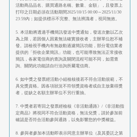
活動商品品名、購買通路名稱、數量、金額」，且發票上
打印之日期必須在活動期間2025/10/15 00:00～2025/11/30
23:59內；如提供標示不完整、無法辨識者，視同無效。
5. 本活動將透過手機簡訊發送中獎通知，發送次數以乙次
為上限，若因個人因素無法確實接收者，主辦單位恕不補
發。請檢視手機內有無啟動過濾簡訊功能，部分電信業者
提供的「拒收企業簡訊」功能，也可能導致無法正常接收
簡訊，各家電信商的查詢及關閉流程可能不同，如需查
詢、關閉此功能請自行洽詢所屬電信商。
6. 如中獎之發票經活動小組檢核後若不符合活動規範，不
具兌獎資格。因各項狀況不符領獎資格者或自主放棄得獎
者，從缺之名額主辦單位不另行重抽。
7. 中獎者若寄回之發票經檢核《非活動通路》/《非活動指
定商品》將視同不符合活動資格，無法兌獎，請於參加前
確認是否符合活動參與通路，以免影響您的中獎權益。
8. 參與者參加本活動即表示同意主辦單位（及其委託之第