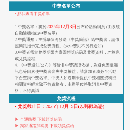
中獎名單公布
• 點我查看中獎名單
2025年12月3日
1.中獎名單：將於
公布於活動網頁 (由系統
自動隨機抽出中獎名單)
2.中獎通知：主辦單位將發送《中獎簡訊》給中獎者，請依
照簡訊指示完成兌獎流程。(未中獎則不另行通知)
3.中獎者需於兌獎期限內寄回領獎信函及兌獎資料，才算完
成兌獎流程。
4. 《中獎通知/公布》等皆非中獎憑證依據，為避免因遺漏
訊息等因素使中獎者喪失中獎權益，請參加者務必至活動
平台查詢中獎名單。中獎人如逾期未提供中獎相關資料或
相關資料經查驗不符資格者，主辦單位將取消其中獎資
格，不得異議。
兌獎流程
• 兌獎截止日：2025年12月15日(以郵戳為憑)
▶ 全通路獎 下載領獎信函
▶ 獨家通路加碼獎 下載領獎信函