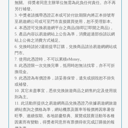
無關。 得獎者同意主辦單位無需為此負任何責任。亦不再
另行補發。
3. 中獎者請攜帶憑證正本或可於付款期限內將正本掛號寄
至易遊網公司或可至門市直接購買使用，恕不受理影本。
4. 本憑證可兌換易遊網平台之商品(除即訂即開之商品) 。
5. 產品內容以易遊網站上公告為準，消費超過部份請以網
站上公佈之消費方式補足。
6. 兌換時請於2週前提早訂購，兌換商品請洽易遊網網站或
門市。
7. 使用此憑證時，不可以累積eMoney。
8. 此憑證限一次兌換完畢，抵用時恕無法找零，亦不可折
換現金。
9. 此憑證為有價證券，請妥善保管，遺失或損毀恕不掛失
或補發。
10. 其它未盡事宜，悉依兌換旅遊商品之銷售約定及使用規
則為主。
11. 此活動所提供之易遊網商品兌換憑證乃依據易遊網旅遊
網站查詢之價格為準，網站機票及匯率等報價將因寒暑假
旺季、連續假期、各地節慶祭典、展覽或競賽活動等各種
因素而有變動，得獎者同意所有票價得依完成訂購後的報