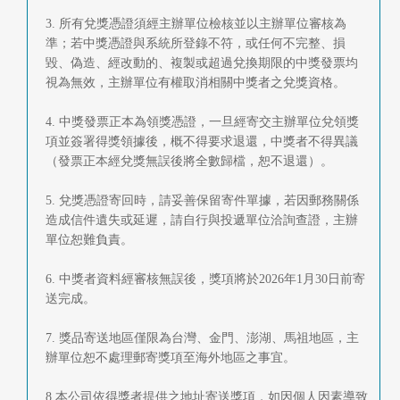
3. 所有兌獎憑證須經主辦單位檢核並以主辦單位審核為
準；若中獎憑證與系統所登錄不符，或任何不完整、損
毀、偽造、經改動的、複製或超過兌換期限的中獎發票均
視為無效，主辦單位有權取消相關中獎者之兌獎資格。
4. 中獎發票正本為領獎憑證，一旦經寄交主辦單位兌領獎
項並簽署得獎領據後，概不得要求退還，中獎者不得異議
（發票正本經兌獎無誤後將全數歸檔，恕不退還）。
5. 兌獎憑證寄回時，請妥善保留寄件單據，若因郵務關係
造成信件遺失或延遲，請自行與投遞單位洽詢查證，主辦
單位恕難負責。
6. 中獎者資料經審核無誤後，獎項將於2026年1月30日前寄
送完成。
7. 獎品寄送地區僅限為台灣、金門、澎湖、馬祖地區，主
辦單位恕不處理郵寄獎項至海外地區之事宜。
8.本公司依得獎者提供之地址寄送獎項，如因個人因素導致