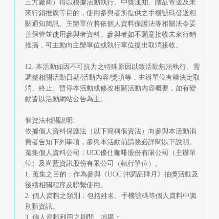
三方廠商）得以根據活動執行、中獎通知、贈品寄送及未
來行銷推廣等目的，使用參與者所提供之手機號碼發送相
關通知簡訊。主辦單位將依個人資料保護法等相關法令妥
善保管並使用參與者資料。參與者如不願意接收未來行銷
推播，可主動向主辦單位或執行單位提出取消接收。
12. 本活動如因不可抗力之特殊原因以致活動無法執行、需
調整相關活動日期/活動內容/獎項等，主辦單位有權決定取
消、終止、暫停本活動或修改相關活動內容概要，如有變
動皆以活動網站公告為主。
個資法相關說明:
依據個人資料保護法（以下簡稱個資法）向參與本活動消
費者告知下列事項，參與本活動前請務必詳閱以下說明。
蒐集個人資料公司：UCC優仕咖啡股份有限公司（主辦單
位）及尚藍資訊股份有限公司（執行單位）。
1. 蒐集之目的：作為參與《UCC 沖調品牌月》抽獎活動及
後續相關程序及聯繫使用。
2. 個人資料之類別：包括姓名、手機號碼等個人資料中識
別類資訊。
3. 個人資料利用之期間、地區：