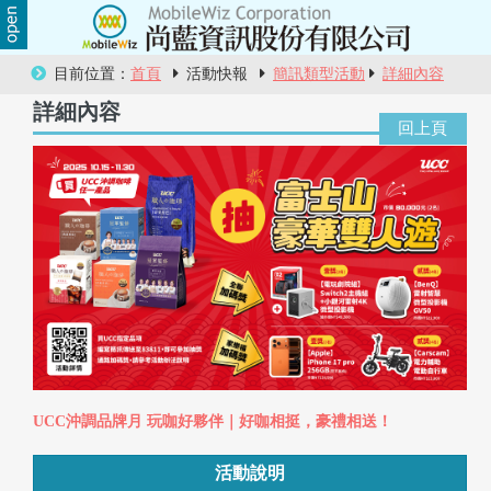
關
目前位置：
首頁
活動快報
簡訊類型活動
詳細內容
於
詳細內容
尚
藍
商
品
服
務
活
UCC沖調品牌月 玩咖好夥伴｜好咖相挺，豪禮相送！
動
活動說明