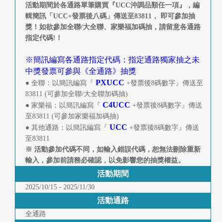
快
活動期間於各通路單筆購買『UCC沖調品類任一項』，編
報
輯簡訊「UCC+發票後八碼」傳送至83811， 即可參加抽
獎！如欲參加全聯/大全聯、家樂福加碼抽，請留意各通路
指定代碼!！
合
作
※簡訊編寫各通路指定代碼：指定通路獨家抽之未
中獎發票可參與《全通路》抽獎
客
PXUCC
● 全聯：以簡訊編寫『
+發票後8碼數字』傳送至
戶
83811 (可參加全聯/大全聯加碼抽)
C4UCC
● 家樂福：以簡訊編寫『
+發票後8碼數字』傳送
至83811 (可參加家樂福加碼抽)
聯
UCC
● 其他通路：以簡訊編寫『
+發票後8碼數字』傳送
絡
至83811
※ 活動參加代碼不同，如輸入錯誤代碼，恕無法刪除重新
我
輸入，參加前請務必確認，以免影響您的抽獎權益。
們
活動期間
2025/10/15 - 2025/11/30
返
活動通路
回
全通路