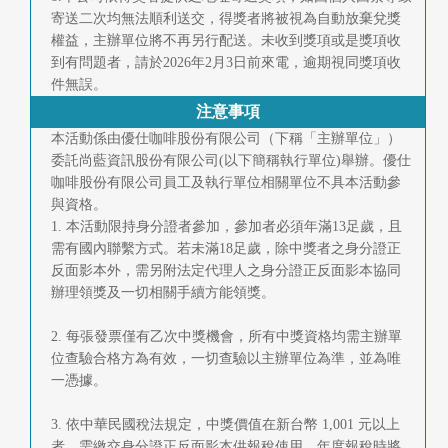
寄送二次均無法順利送交，得獎者將被視為自動放棄兌獎
權益，主辦單位將不再另行配送。未收到獎項或是獎項收
到有問題者，請於2026年2月3日前來電，逾期視同獎項收
件無誤。
注意事項
本活動係由優仕咖啡股份有限公司（下稱「主辦單位」）
委託尚藍資訊股份有限公司(以下簡稱執行單位)舉辦。優仕
咖啡股份有限公司員工及執行單位相關單位不具本活動參
與資格。
1. 本活動限持身分證者參加，參加者必須年滿13足歲，且
需有國內聯繫方式。若未滿18足歲，除中獎者之身分證正
反面影本外，需另附法定代理人之身分證正反面影本協同
辦理領獎及一切相關手續方能領獎。
2. 每張發票僅有乙次中獎機會，所有中獎資格均需主辦單
位查驗合格方為有效，一切查驗以主辦單位為準，並為唯
一憑據。
3. 依中華民國稅法規定，中獎價值在新台幣 1,001 元以上
者，需繳交身分證正反面影本供報稅使用，年度報稅時將