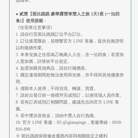
價為準。
● 貳獎【斑比跳跳 豪華露營車雙人之旅 2天1夜 (一泊四
食)】使用規範
：
《住宿券注意事項》
1. 請自行至斑比跳跳訂位平台訂位。
2. 訂位後需匯款，並聯繫官方 LINE 客服，提供兌換證明
以利後續作業。
3. 本券兌換之住宿為乙晚兩人入住，含一泊四食；若需加
人需加價，詳情依平台規定。
4. 如需加購其他商品，請自行補價差。
5. 國定連假期間恕無法使用與兌換，亦不得與其他優惠併
用。
6. 僅限本人使用，不得兌現、轉讓、買賣。
7. 請於出發日前一個禮拜完成預訂，以便現場人員作業。
8. 若有訂房或預訂相關問題，建議先洽詢官方 LINE 客
服。
9. 若中獎涉及稅金，須由中獎人自行負擔。
10. 官方 LINE 客服：ID @iglampingn，客服專線：0930-
816-898
※ 斑比跳跳保留修改優惠內容與相關規定之權利