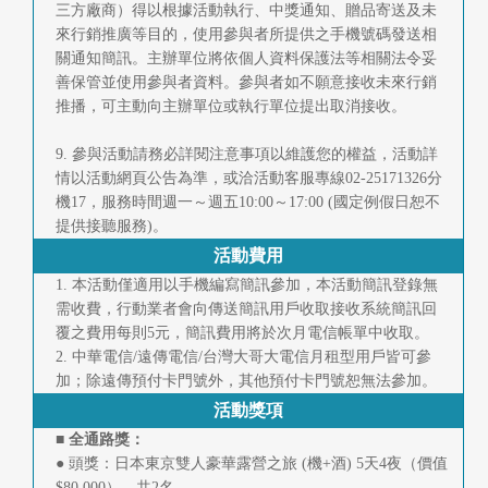
三方廠商）得以根據活動執行、中獎通知、贈品寄送及未
來行銷推廣等目的，使用參與者所提供之手機號碼發送相
關通知簡訊。主辦單位將依個人資料保護法等相關法令妥
善保管並使用參與者資料。參與者如不願意接收未來行銷
推播，可主動向主辦單位或執行單位提出取消接收。
9. 參與活動請務必詳閱注意事項以維護您的權益，活動詳
情以活動網頁公告為準，或洽活動客服專線02-25171326分
機17，服務時間週一～週五10:00～17:00 (國定例假日恕不
提供接聽服務)。
活動費用
1. 本活動僅適用以手機編寫簡訊參加，本活動簡訊登錄無
需收費，行動業者會向傳送簡訊用戶收取接收系統簡訊回
覆之費用每則5元，簡訊費用將於次月電信帳單中收取。
2. 中華電信/遠傳電信/台灣大哥大電信月租型用戶皆可參
加；除遠傳預付卡門號外，其他預付卡門號恕無法參加。
活動獎項
■ 全通路獎：
● 頭獎：日本東京雙人豪華露營之旅 (機+酒) 5天4夜（價值
$80,000），共2名