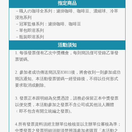
指定商品
首
－職人の珈琲全系列：濾掛咖啡、咖啡豆、濃縮球、冷萃
頁
浸泡系列
－冠軍監修系列：濾掛咖啡、咖啡豆
－單包即溶系列
－瓶裝即溶系列
活動須知
1. 每張發票僅有乙次中獎機會，每則簡訊僅可登錄乙筆發
票號碼。
2. 參加者成功傳送簡訊至83811後，將會收到一則參加成功
簡訊通知。本活動發票號碼一經登錄後，不得以任何形式
要求取消或刪除。
3. 發票正本跟明細為兌獎憑證，請務必保留正本中獎發票
以便兌獎，本活動參加之發票不含公司或其他法人團體
﹙即不包含有開立統編之發票)。
4.所有發票資料須經主辦單位檢核並以主辦單位審核為準；
中獎發票之發票明細須能清楚辨識參加者購買「本活動之