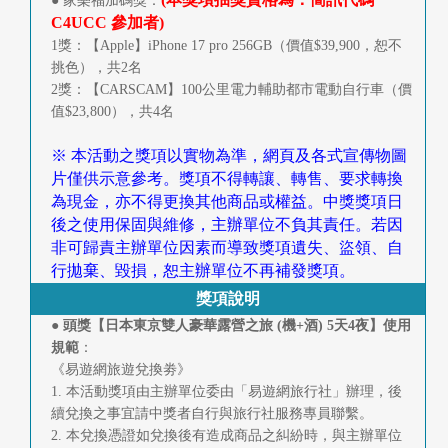
● 家樂福加碼獎：
C4UCC 參加者)
1獎：【Apple】iPhone 17 pro 256GB（價值$39,900，恕不
挑色），共2名
2獎：【CARSCAM】100公里電力輔助都市電動自行車（價
值$23,800），共4名
※ 本活動之獎項以實物為準，網頁及各式宣傳物圖
片僅供示意參考。獎項不得轉讓、轉售、要求轉換
為現金，亦不得更換其他商品或權益。中獎獎項日
後之使用保固與維修，主辦單位不負其責任。若因
非可歸責主辦單位因素而導致獎項遺失、盜領、自
行拋棄、毀損，恕主辦單位不再補發獎項。
獎項說明
● 頭獎【日本東京雙人豪華露營之旅 (機+酒) 5天4夜】使用
規範
：
《易遊網旅遊兌換劵》
1. 本活動獎項由主辦單位委由「易遊網旅行社」辦理，後
續兌換之事宜請中獎者自行與旅行社服務專員聯繫。
2. 本兌換憑證如兌換後有造成商品之糾紛時，與主辦單位