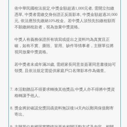
依中華民國稅法規定,中獎金額超過1,000元者, 需開立扣繳
憑單, 中獎者需繳交身份證正反面影本, 中獎金額超過20,000
元, 依法應預先繳納10%稅金。若中獎人須預先扣繳稅額而
不願繳納稅款者，視為放棄中獎資格。
中獎人有義務保證所有填寫或提出之資料均為真實且正
確，如有不實、撕毀、冒用、缺件等情事者，主辦單位將
視同放棄中獎資格。
若中獎者未成年滿20歲, 需經家長同意並簽署同意書後始可
領獎, 且依法規定需提供家庭戶口名簿影本作為備查。
本活動贈品不得要求轉換其他獎品;中獎人亦不得將中獎資
格轉讓予他人。
獎金將於確認兌獎回函資料無誤後14天內以郵局保值郵寄
寄出。
主辦單位有權因實際情況更改相關活動方式及內容，相關