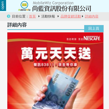
關
目前位置：
首頁
活動快報
品牌促銷活動
詳細內容
於
詳細內容
尚
藍
商
品
服
務
活
動