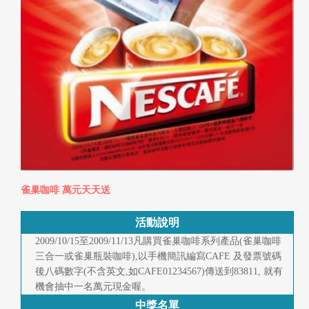
快
報
合
作
客
戶
聯
絡
雀巢咖啡 萬元天天送
我
活動說明
們
2009/10/15至2009/11/13凡購買雀巢咖啡系列產品(雀巢咖啡
三合一或雀巢瓶裝咖啡),以手機簡訊編寫CAFE 及發票號碼
後八碼數字(不含英文,如CAFE01234567)傳送到83811, 就有
返
機會抽中一名萬元現金喔。
回
中獎名單