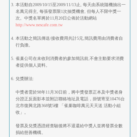
本活動自2009/10/15至2009/11/13止, 每天由系統隨機抽出一
名萬元得主, 每張發票限1次抽獎機會, 但每人不限中獎一
次。中獎名單將於11月20日公佈於活動網站
http://www.nescafe.com.tw
本活動之簡訊傳送/接收費用共計5元,簡訊費用由消費者自
行負擔。
雀巢公司在未收到消費者的參加簡訊前,不會主動要求消費
者提供個人資料。
兌獎辦法:
中獎者需於98年11月30日前，將中獎發票正本及中獎者身
分證正反面影本並附註聯絡地址及電話，掛號寄至10476台
北市復興北路368號5樓 「雀巢咖啡萬元天天送 活動小組
收」。
發票及兌獎憑證經查驗後將不退還給中獎人並將發票全數
捐給慈善機構。