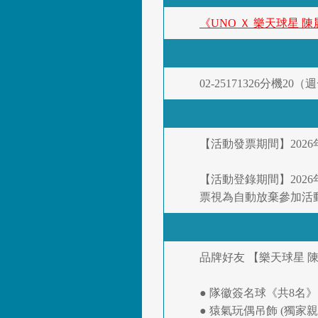
《UNO Ｘ 樂天球星 
02-25171326分機2
【活動發票期間】2026年
【活動登錄期間】2026
票視為自動放棄參加活
品牌好友 【樂天球星 
● 隊徽簽名球《共8名》
● 猿氣玩偶吊飾 (獨家