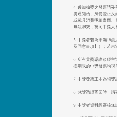
4. 參加抽獎之發票
獎通知函、身份證正反
或載具消費明細畫面、
無法聯繫，視同中獎人
5. 中獎者若為未滿
及同意事項】）；若未
6. 所有兌獎憑證須
換期限的中獎發票均視
7. 中獎發票正本為
8. 兌獎憑證寄回時
9. 中獎者資料經審核