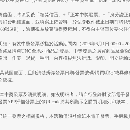
將發送中獎通知（含領獎信函連結）至中獎者電子信箱，請依兌
載領獎信函，將填妥後「領獎信函」+「正本中獎發票」+「身分證
消費明細畫面，並填寫正確資料，於兌獎收件截止日期前將兌獎資
368號5樓），逾期視為放棄該得獎權利，不得向主辦單位要求任
細：有效中獎發票係指於活動期間內（2026年6月1日 00:00 - 2
通路及購買UNO全系列商品之發票。中獎發票之購買商品及金
捐贈、作廢、退貨、手開、內容模糊無法辨識、影印、開立統編
上載具截圖畫面，且能清楚辨識發票日期/發票號碼/購買明細/載
之依據。
本中獎發票及消費明細。如沒明細者，請自行登錄財政部電子發票整合服務平台
票APP掃描發票上的QR code將其所顯示之購買明細列印紙本
財政部統一發票之相關規格，本活動僅限登錄紙本電子發票、手機