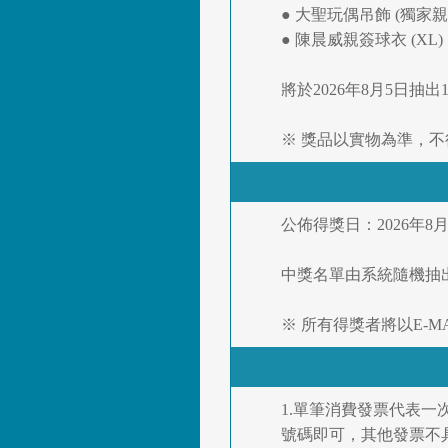
● 大聖玩偶吊飾 (獨家
● 陳晨威親簽球衣 (XL
將於2026年8月5日抽
※ 獎品以實物為準，
公佈得獎日：2026年8月5
中獎名單由系統隨機抽
※ 所有得獎者將以E-
1.單筆消費發票代表
號碼即可，其他發票不