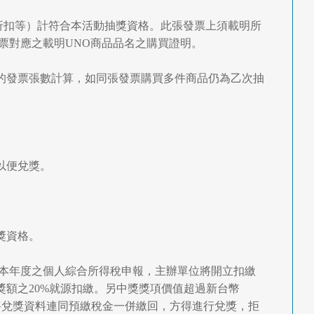
折扣等）計符合本活動抽獎資格。此張發票上須載明所
票對應之載明UNO商品品名之購買證明。
件的發票張數計算，如同張發票購買多件商品仍為乙次抽
以便兌獎。
獎資格。
列入本年度之個人綜合所得稅申報，主辦單位將開立扣繳
額之20%就源扣繳。另中獎獎項價值超過新台幣
應將兌獎資料連同預繳稅金一併繳回，方得進行兌獎，拒