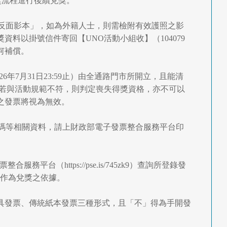
獎流程進行後續兌獎。
正反面影本」，如為外籍人士，則需檢附有效護照之影
料以掛號信件寄回【UNO活動小組收】（104079
何補償。
026年7月31日23:59止）由全通路門市所開立，且能清
額若與活動規範不符，則判定喪失得獎資格，亦不可以
之發票將視為無效。
具條碼等相關資料，請上財政部電子發票整合服務平台印
（https://pse.is/745zk9）查詢所登錄發
，作為兌獎之依據。
載具發票、傳統紙本發票三種形式，且「不」得為手開發