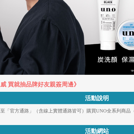
陳晨威 買就抽品牌好友親簽周邊》
活動說明
31日至「官方通路」（含線上實體通路皆可）購買UNO全系列商
活動網站