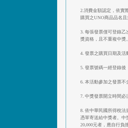
2.消費金額認定，依
購買之UNO商品品名
3. 每張發票僅可登
獎資格，且不重複中獎
4. 發票之購買日期及
5. 發票號碼一經登
6. 本活動參加之發票
7. 中獎發票開立時
8. 依中華民國所得稅
憑單寄送給中獎者。中
20,000元者，應自