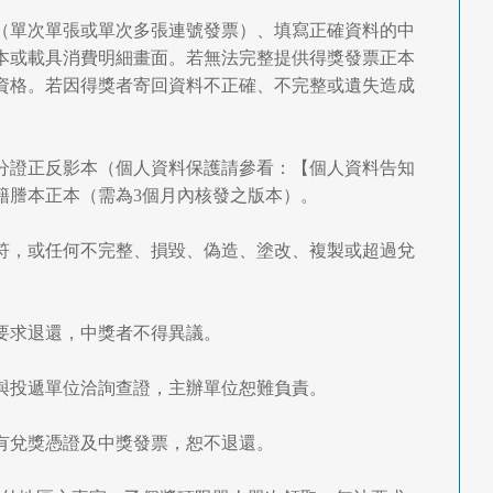
面（單次單張或單次多張連號發票）、填寫正確資料的中
本或載具消費明細畫面。若無法完整提供得獎發票正本
資格。若因得獎者寄回資料不正確、不完整或遺失造成
身分證正反影本（個人資料保護請參看：【個人資料告知
籍謄本正本（需為3個月內核發之版本）。
不符，或任何不完整、損毀、偽造、塗改、複製或超過兌
得要求退還，中獎者不得異議。
行與投遞單位洽詢查證，主辦單位恕難負責。
，所有兌獎憑證及中獎發票，恕不退還。