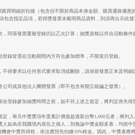
實際購買明細折扣後（包含但不限於商品本身金額、購買通路優惠
且須包含指定品項，若得獎發票未載明商品資料，則須再出示此發
錄乙次，同張發票重複登錄仍以乙次計算；抽獎資格以符合活動條
。
活動登錄皆需在活動期間內方符合參加標準，不限當日登錄。
錄後，不得要求以任何形式要求取消或刪除，請保留發票正本及明細
不含公司或其他法人團體發票（即不包含有開立統編之發票）。
間必須在登錄參加抽獎時間之前，如不符上述之規定，將判定喪失得
法規定，舉凡中獎獎項年度累計價值超過新台幣1,000元者，將
獎人如為非我國境內居住之個人，則無論中獎金額多寡，均按中獎
行負擔機會中獎所得稅，依法應預先扣繳10%稅金。因此，中獎者