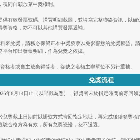
，視同自願放棄中獎權利。
錄需提供有效發票號碼、購買明細截圖，並填寫完整聯絡資訊，以
得獎資格，亦不可以其他購買發票遞補。
相關資料來兌獎，請務必保留正本中獎發票以免影響您的兌獎權益。
務平台印出發票明細，作為兌獎之依據。
領獎資格者或自主放棄得獎者，從缺之名額主辦單位不另行重抽。
兌獎流程
026年8月14日止（以郵戳為憑），得獎者未於指定時間前寄
。
於兌獎截止日期前以掛號方式寄回指定地址，再完成後續領獎程
查驗合格方為有效，所有兌獎憑證，恕不退還。