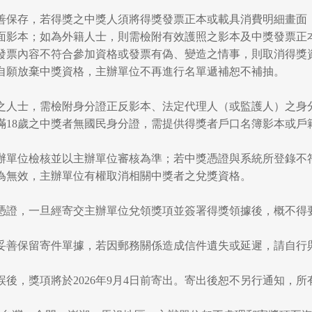
請妥善保存，若得獎之中獎人須將得獎發票正本或載具消費明細畫
面影本；如為外籍人士，則需檢附有效護照之影本及中獎發票正
發票內容不符合參加資格或發票有偽、變造之情事，則取消得獎
自願放棄中獎資格，主辦單位不再進行名單遞補恕不補抽。
18歲之人士，需檢附身分證正反影本、法定代理人（或監護人）之
滿18歲之中獎者無國民身分證，需提供得獎者戶口名簿影本或戶
經主辦單位檢核並以主辦單位審核為準；若中獎憑證與系統所登錄
為無效，主辦單位有權取消相關中獎者之兌獎資格。
領獎憑證，一旦經寄交主辦單位兌領獎項並簽署得獎領據後，概不
，請妥善保留寄件單據，若因郵務關係造成信件遺失或延遲，請自
無誤後，獎項將於2026年9月4日前寄出。寄出後恕不另行通知