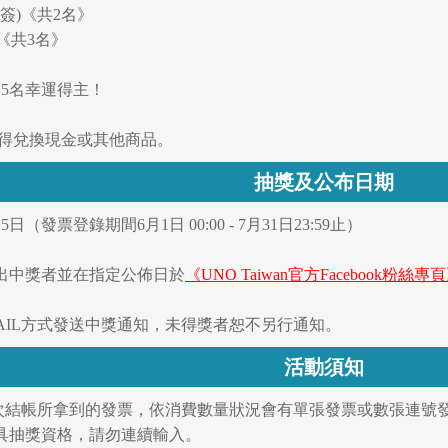
親簽)《共2名》
)《共3名》
出15名幸運得主！
不得兌換現金或其他商品。
抽獎及公布日期
日（發票登錄期間6月1日 00:00 - 7月31日23:59止）
出中獎者並在指定公佈日於
《UNO Taiwan官方Facebook粉絲專
MAIL方式發送中獎通知，未得獎者恕不另行通知。
活動須知
一次結帳所拿到的發票，依消費數量狀況會有單張發票或數張連號
具抽獎資格，請勿連續輸入。