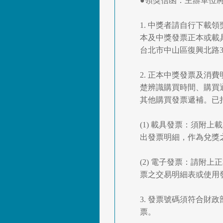
●領獎信函：主辦單位
1. 中獎者請自行下
本及中獎發票正本或載具
台北市中山區復興北路
2. 正本中獎發票及消費明
楚辨識購買時間、購買
其他購買發票遞補。已
(1) 載具發票：須附
出發票明細，作為兌獎
(2) 電子發票：請附上正
票之交易明細表或使用發
3. 發票號碼須符合
票。