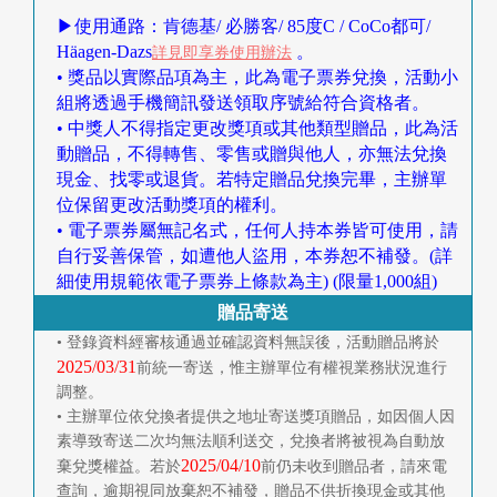
▶使用通路：肯德基/ 必勝客/ 85度C / CoCo都可/
Häagen-Dazs
。
詳見即享券使用辦法
• 獎品以實際品項為主，此為電子票券兌換，活動小
組將透過手機簡訊發送領取序號給符合資格者。
• 中獎人不得指定更改獎項或其他類型贈品，此為活
動贈品，不得轉售、零售或贈與他人，亦無法兌換
現金、找零或退貨。若特定贈品兌換完畢，主辦單
位保留更改活動獎項的權利。
• 電子票券屬無記名式，任何人持本券皆可使用，請
自行妥善保管，如遭他人盜用，本券恕不補發。(詳
細使用規範依電子票券上條款為主) (限量1,000組)
贈品寄送
• 登錄資料經審核通過並確認資料無誤後，活動贈品將於
2025/03/31
前統一寄送，惟主辦單位有權視業務狀況進行
調整。
• 主辦單位依兌換者提供之地址寄送獎項贈品，如因個人因
素導致寄送二次均無法順利送交，兌換者將被視為自動放
2025/04/10
棄兌獎權益。若於
前仍未收到贈品者，請來電
查詢，逾期視同放棄恕不補發，贈品不供折換現金或其他