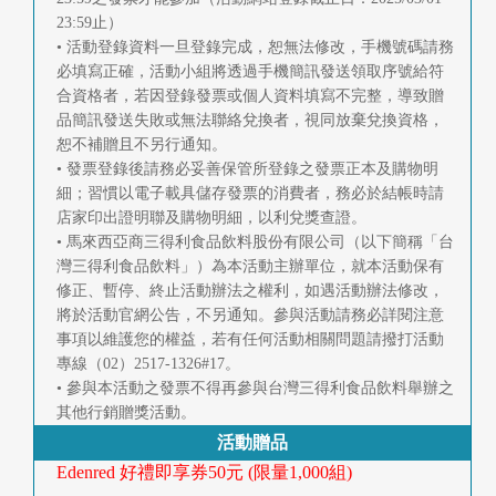
首
23:59止）
• 活動登錄資料一旦登錄完成，恕無法修改，手機號碼請務
頁
必填寫正確，活動小組將透過手機簡訊發送領取序號給符
合資格者，若因登錄發票或個人資料填寫不完整，導致贈
品簡訊發送失敗或無法聯絡兌換者，視同放棄兌換資格，
恕不補贈且不另行通知。
• 發票登錄後請務必妥善保管所登錄之發票正本及購物明
細；習慣以電子載具儲存發票的消費者，務必於結帳時請
店家印出證明聯及購物明細，以利兌獎查證。
• 馬來西亞商三得利食品飲料股份有限公司（以下簡稱「台
灣三得利食品飲料」）為本活動主辦單位，就本活動保有
修正、暫停、終止活動辦法之權利，如遇活動辦法修改，
將於活動官網公告，不另通知。參與活動請務必詳閱注意
事項以維護您的權益，若有任何活動相關問題請撥打活動
專線（02）2517-1326#17。
• 參與本活動之發票不得再參與台灣三得利食品飲料舉辦之
其他行銷贈獎活動。
活動贈品
Edenred 好禮即享券50元 (限量1,000組)