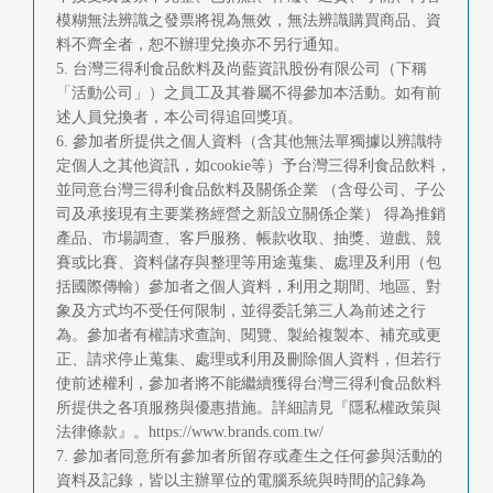
模糊無法辨識之發票將視為無效，無法辨識購買商品、資
料不齊全者，恕不辦理兌換亦不另行通知。
5. 台灣三得利食品飲料及尚藍資訊股份有限公司（下稱
「活動公司」）之員工及其眷屬不得參加本活動。如有前
述人員兌換者，本公司得追回獎項。
6. 參加者所提供之個人資料（含其他無法單獨據以辨識特
定個人之其他資訊，如cookie等）予台灣三得利食品飲料，
並同意台灣三得利食品飲料及關係企業 （含母公司、子公
司及承接現有主要業務經營之新設立關係企業） 得為推銷
產品、市場調查、客戶服務、帳款收取、抽獎、遊戲、競
賽或比賽、資料儲存與整理等用途蒐集、處理及利用（包
括國際傳輸）參加者之個人資料，利用之期間、地區、對
象及方式均不受任何限制，並得委託第三人為前述之行
為。參加者有權請求查詢、閱覽、製給複製本、補充或更
正、請求停止蒐集、處理或利用及刪除個人資料，但若行
使前述權利，參加者將不能繼續獲得台灣三得利食品飲料
所提供之各項服務與優惠措施。詳細請見『隱私權政策與
法律條款』。https://www.brands.com.tw/
7. 參加者同意所有參加者所留存或產生之任何參與活動的
資料及記錄，皆以主辦單位的電腦系統與時間的記錄為