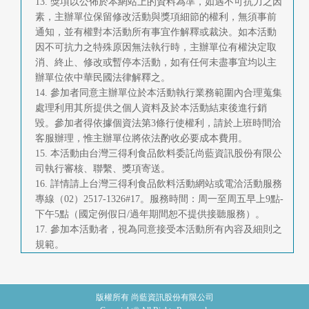
13. 獎項以公佈於本網站上的資料為準，如遇不可抗力之因
素，主辦單位保留修改活動與獎項細節的權利，無須事前
通知，並有權對本活動所有事宜作解釋或裁決。如本活動
因不可抗力之特殊原因無法執行時，主辦單位有權決定取
消、終止、修改或暫停本活動，如有任何未盡事宜均以主
辦單位依中華民國法律解釋之。
14. 參加者同意主辦單位於本活動執行業務範圍內合理蒐集
處理利用其所提供之個人資料及於本活動結束後進行銷
毀。參加者得依據個資法第3條行使權利，請於上班時間洽
客服辦理，惟主辦單位將依法酌收必要成本費用。
15. 本活動由台灣三得利食品飲料委託尚藍資訊股份有限公
司執行審核、聯繫、獎項寄送。
16. 詳情請上台灣三得利食品飲料活動網站或電洽活動服務
專線（02）2517-1326#17。服務時間：周一至周五早上9點-
下午5點（國定例假日/過年期間恕不提供接聽服務）。
17. 參加本活動者，視為同意接受本活動所有內容及細則之
規範。
版權所有 尚藍資訊股份有限公司