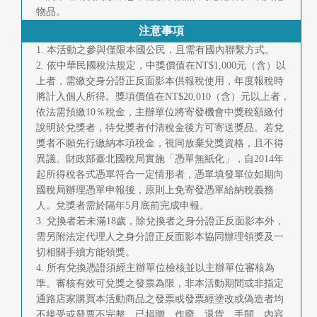
物品。
注意事項
1. 本活動之參與僅限本國公民，且需有國內聯繫方式。
2. 依中華民國稅法規定，中獎價值在NT$1,000元（含）以
上者，需繳交身分證正反面影本供報稅使用，年度報稅時
將計入個人所得。獎項價值在NT$20,010（含）元以上者，
依法需預繳10％稅金，主辦單位將寄發機會中獎稅額繳付
說明於兌獎者，待兌獎者付清稅金後方可寄送獎品。若兌
獎者不願先行繳納本項稅金，視同放棄兌獎資格，且不得
異議。財政部臺北國稅局實施「憑單無紙化」，自2014年
起所得稅各式憑單符合一定情形者，憑單填發單位如期向
國稅局辦理憑單申報後，原則上免寄發憑單給納稅義務
人。兌獎者需於隔年5月底前完成申報。
3. 兌換者若未滿18歲，除兌換者之身分證正反面影本外，
需另附法定代理人之身分證正反面影本協同辦理領獎及一
切相關手續方能領獎。
4. 所有兌換憑證須經主辦單位檢核並以主辦單位審核為
準。審核有效可兌獎之發票為限，非本活動期間或非指定
通路店家購買本活動商品之發票或發票經塗改或偽造者均
不接受或發票不完整、已捐贈、作廢、退貨、手開、內容