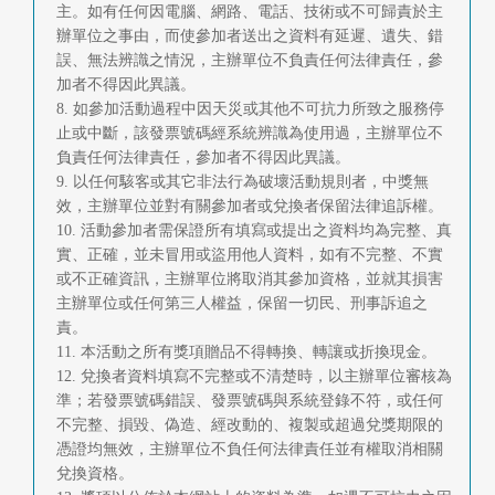
主。如有任何因電腦、網路、電話、技術或不可歸責於主
辦單位之事由，而使參加者送出之資料有延遲、遺失、錯
誤、無法辨識之情況，主辦單位不負責任何法律責任，參
加者不得因此異議。
8. 如參加活動過程中因天災或其他不可抗力所致之服務停
止或中斷，該發票號碼經系統辨識為使用過，主辦單位不
負責任何法律責任，參加者不得因此異議。
9. 以任何駭客或其它非法行為破壞活動規則者，中獎無
效，主辦單位並對有關參加者或兌換者保留法律追訴權。
10. 活動參加者需保證所有填寫或提出之資料均為完整、真
實、正確，並未冒用或盜用他人資料，如有不完整、不實
或不正確資訊，主辦單位將取消其參加資格，並就其損害
主辦單位或任何第三人權益，保留一切民、刑事訴追之
責。
11. 本活動之所有獎項贈品不得轉換、轉讓或折換現金。
12. 兌換者資料填寫不完整或不清楚時，以主辦單位審核為
準；若發票號碼錯誤、發票號碼與系統登錄不符，或任何
不完整、損毀、偽造、經改動的、複製或超過兌獎期限的
憑證均無效，主辦單位不負任何法律責任並有權取消相關
兌換資格。