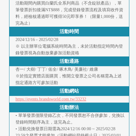
快
活動期間內購買白蘭氏全系列商品（不含錠狀產品），單
報
筆發票折扣後滿NT$888，完成登錄發票流程及填寫收件資
料，經檢核通過即可獲得50元即享券！（限量1,000份，送
完為止）
合
活動時間
作
2024/12/16 - 2025/02/28
※ 以主辦單位電腦系統時間為主，未於活動指定時間內登
客
錄發票視為自動放棄參加活動資格
戶
活動通路
杏一/ 大樹/ 丁丁/ 佑全/ 啄木鳥/ 美廉社/ 維康
聯
※於指定實體店面購買，惟開立發票之公司名稱需為上述
指定通路方可參加活動
絡
活動網站
我
https://events.brandsworld.com.tw/33232
們
活動辦法
• 單筆發票僅限登錄乙次，不同發票恕不合併參加，兌換以
返
登錄時間順序為主，送完為止。
• 活動兌換發票日期需為2024/12/16 00:00 ~ 2025/02/28
回
23:59之發票才能參加（活動網站登錄截止日：2025/03/01