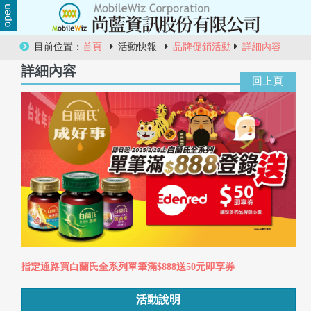
關
目前位置：
首頁
活動快報
品牌促銷活動
詳細內容
於
詳細內容
尚
藍
商
品
服
務
活
指定通路買白蘭氏全系列單筆滿$888送50元即享券
動
活動說明