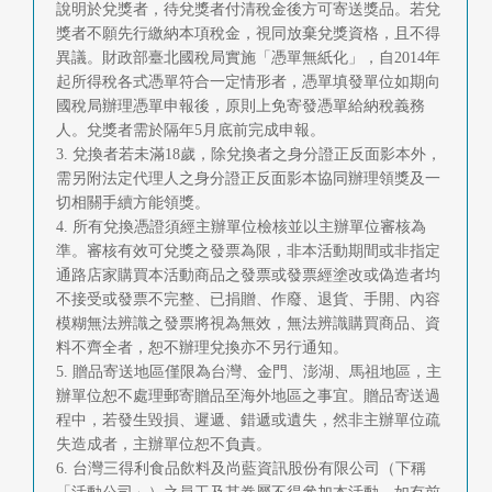
說明於兌獎者，待兌獎者付清稅金後方可寄送獎品。若兌
獎者不願先行繳納本項稅金，視同放棄兌獎資格，且不得
異議。財政部臺北國稅局實施「憑單無紙化」，自2014年
起所得稅各式憑單符合一定情形者，憑單填發單位如期向
國稅局辦理憑單申報後，原則上免寄發憑單給納稅義務
人。兌獎者需於隔年5月底前完成申報。
3. 兌換者若未滿18歲，除兌換者之身分證正反面影本外，
需另附法定代理人之身分證正反面影本協同辦理領獎及一
切相關手續方能領獎。
4. 所有兌換憑證須經主辦單位檢核並以主辦單位審核為
準。審核有效可兌獎之發票為限，非本活動期間或非指定
通路店家購買本活動商品之發票或發票經塗改或偽造者均
不接受或發票不完整、已捐贈、作廢、退貨、手開、內容
模糊無法辨識之發票將視為無效，無法辨識購買商品、資
料不齊全者，恕不辦理兌換亦不另行通知。
5. 贈品寄送地區僅限為台灣、金門、澎湖、馬祖地區，主
辦單位恕不處理郵寄贈品至海外地區之事宜。贈品寄送過
程中，若發生毀損、遲遞、錯遞或遺失，然非主辦單位疏
失造成者，主辦單位恕不負責。
6. 台灣三得利食品飲料及尚藍資訊股份有限公司（下稱