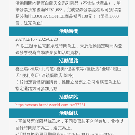
快
活動期間內購買白蘭氏全系列商品（不含錠狀產品），單
報
筆發票折扣後滿NT$1,688，完成登錄發票流程即可獲得路
易莎咖啡LOUISA COFFEE商品禮券100元！（限量1,000
份，送完為止）
合
活動時間
作
2024/12/16 - 2025/02/28
※ 以主辦單位電腦系統時間為主，未於活動指定時間內登
客
錄發票視為自動放棄參加活動資格。
戶
活動通路
喜互惠/ 楓康/ 北海道/ 喜美/ 億客來等 (量販店/ 全聯/ 屈臣
聯
氏/ 便利商店/ 連鎖藥妝店 除外)
※於指定實體店面購買，惟開立發票之公司名稱需為上述
絡
指定通路方可參加活動
我
活動網站
們
https://events.brandsworld.com.tw/33231
活動辦法
返
• 單筆發票僅限登錄乙次，不同發票恕不合併參加，兌換以
登錄時間順序為主，送完為止。
回
• 活動兌換發票日期需為2024/12/16 00:00 ~ 2025/02/28