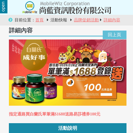
關
目前位置：
首頁
活動快報
品牌促銷活動
詳細內容
於
詳細內容
尚
藍
商
品
服
務
活
指定通路買白蘭氏單筆滿$1688送路易莎禮券100元
動
活動說明