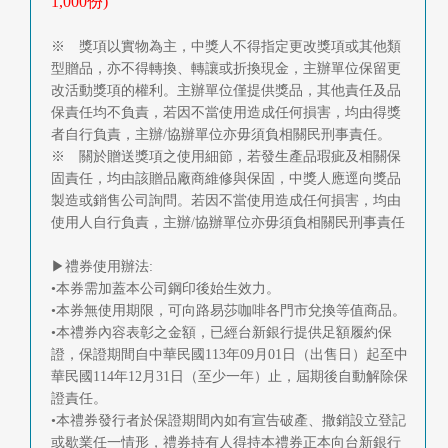
1,000份)
※ 獎項以實物為主，中獎人不得指定更改獎項或其他類
型贈品，亦不得轉換、轉讓或折換現金，主辦單位保留更
改活動獎項的權利。主辦單位僅提供獎品，其他責任及品
保責任均不負責，若因不當使用造成任何損害，均由得獎
者自行負責，主辦/協辦單位亦毋須負相關民刑事責任。
※ 關於贈送獎項之使用細節，若發生產品瑕疵及相關保
固責任，均由該贈品廠商維修與保固，中獎人應逕向獎品
製造或銷售公司詢問。若因不當使用造成任何損害，均由
使用人自行負責，主辦/協辦單位亦毋須負相關民刑事責任
▶禮券使用辦法:
•本券需加蓋本公司鋼印後始生效力。
•本券無使用期限，可向路易莎咖啡各門市兌換等值商品。
•本禮券內容表彰之金額，已經台新銀行提供足額履約保
證，保證期間自中華民國113年09月01日（出售日）起至中
華民國114年12月31日（至少一年）止，屆期後自動解除保
證責任。
•本禮券發行者於保證期間內如有宣告破產、撒銷設立登記
或歇業任一情形，禮券持有人得持本禮券正本向台新銀行