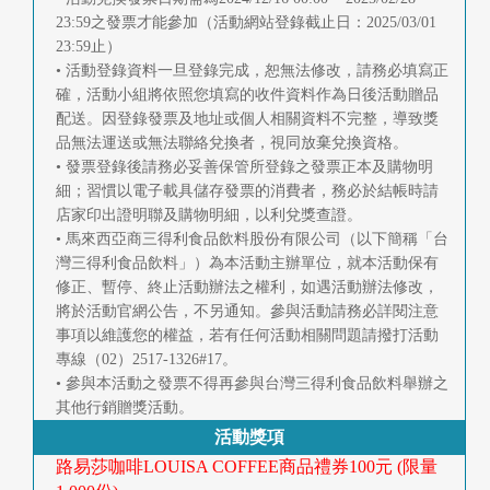
首
23:59之發票才能參加（活動網站登錄截止日：2025/03/01
23:59止）
頁
• 活動登錄資料一旦登錄完成，恕無法修改，請務必填寫正
確，活動小組將依照您填寫的收件資料作為日後活動贈品
配送。因登錄發票及地址或個人相關資料不完整，導致獎
品無法運送或無法聯絡兌換者，視同放棄兌換資格。
• 發票登錄後請務必妥善保管所登錄之發票正本及購物明
細；習慣以電子載具儲存發票的消費者，務必於結帳時請
店家印出證明聯及購物明細，以利兌獎查證。
• 馬來西亞商三得利食品飲料股份有限公司（以下簡稱「台
灣三得利食品飲料」）為本活動主辦單位，就本活動保有
修正、暫停、終止活動辦法之權利，如遇活動辦法修改，
將於活動官網公告，不另通知。參與活動請務必詳閱注意
事項以維護您的權益，若有任何活動相關問題請撥打活動
專線（02）2517-1326#17。
• 參與本活動之發票不得再參與台灣三得利食品飲料舉辦之
其他行銷贈獎活動。
活動獎項
路易莎咖啡LOUISA COFFEE商品禮券100元 (限量