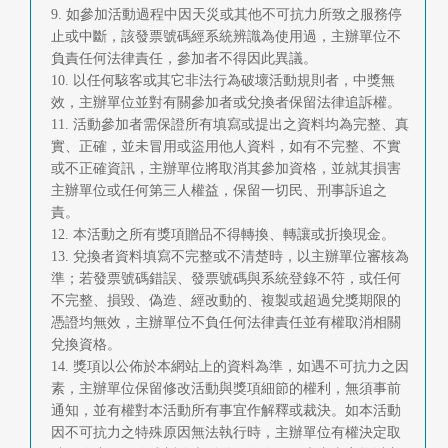
9. 如參加活動過程中因天災或其他不可抗力所致之服務停
止或中斷，該發票號碼經系統辨識為使用過，主辦單位不
負責任何法律責任，參加者不得因此異議。
10. 以任何駭客或其它非法行為破壞活動規則者，中獎無
效，主辦單位並對有關參加者或兌換者保留法律追訴權。
11. 活動參加者需保證所有填寫或提出之資料均為完整、真
實、正確，並未冒用或盜用他人資料，如有不完整、不實
或不正確資訊，主辦單位將取消其參加資格，並就其損害
主辦單位或任何第三人權益，保留一切民、刑事訴追之
責。
12. 本活動之所有獎項贈品不得轉換、轉讓或折換現金。
13. 兌換者資料填寫不完整或不清楚時，以主辦單位審核為
準；若發票號碼錯誤、發票號碼與系統登錄不符，或任何
不完整、損毀、偽造、經改動的、複製或超過兌獎期限的
憑證均無效，主辦單位不負任何法律責任並有權取消相關
兌換資格。
14. 獎項以公佈於本網站上的資料為準，如遇不可抗力之因
素，主辦單位保留修改活動與獎項細節的權利，無須事前
通知，並有權對本活動所有事宜作解釋或裁決。如本活動
因不可抗力之特殊原因無法執行時，主辦單位有權決定取