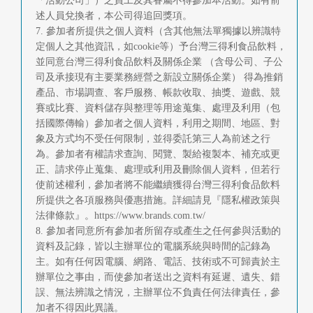
「活動公司」）之員工及其眷屬不得參加本活動。如有前
述人員兌換者，本公司得追回獎項。
7. 參加者所提供之個人資料（含其他無法單獨據以辨識特
定個人之其他資訊，如cookie等）予台灣三得利食品飲料，
並同意台灣三得利食品飲料及關係企業 （含母公司、子公
司及承接現有主要業務經營之新設立關係企業） 得為推銷
產品、市場調查、客戶服務、帳款收取、抽獎、遊戲、競
賽或比賽、資料儲存與整理等用途蒐集、處理及利用（包
括國際傳輸）參加者之個人資料，利用之期間、地區、對
象及方式均不受任何限制，並得委託第三人為前述之行
為。參加者有權請求查詢、閱覽、製給複製本、補充或更
正、請求停止蒐集、處理或利用及刪除個人資料，但若行
使前述權利，參加者將不能繼續獲得台灣三得利食品飲料
所提供之各項服務與優惠措施。詳細請見『隱私權政策與
法律條款』。https://www.brands.com.tw/
8. 參加者同意所有參加者所留存或產生之任何參與活動的
資料及記錄，皆以主辦單位的電腦系統與時間的記錄為
主。如有任何因電腦、網路、電話、技術或不可歸責於主
辦單位之事由，而使參加者送出之資料有延遲、遺失、錯
誤、無法辨識之情況，主辦單位不負責任何法律責任，參
加者不得因此異議。