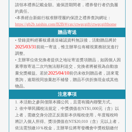
請領本禮券記載金額。逾保證期間者，禮券發行者仍負履
約責任。
•本券經台新銀行核准辦理履約保證之禮券查詢網址：
https://gb2b.taishin.com/B2B/#/cgc/ctwgcgift/ctwgcgifthome
贈品寄送
• 登錄資料經審核通過並確認資料無誤後，活動贈品將於
2025/03/31
前統一寄送，惟主辦單位有權視業務狀況進行
調整。
• 主辦單位依兌換者提供之地址寄送獎項贈品，如因個人因
素導致寄送二次均無法順利送交，兌換者將被視為自動放
2025/04/10
棄兌獎權益。若於
前仍未收到贈品者，請來電
查詢，逾期視同放棄恕不補發，贈品不供折換現金或其他
物品。
注意事項
1. 本活動之參與僅限本國公民，且需有國內聯繫方式。
2. 依中華民國稅法規定，中獎價值在NT$1,000元（含）以
上者，需繳交身分證正反面影本供報稅使用，年度報稅時
將計入個人所得。獎項價值在NT$20,010（含）元以上者，
依法需預繳10％稅金，主辦單位將寄發機會中獎稅額繳付