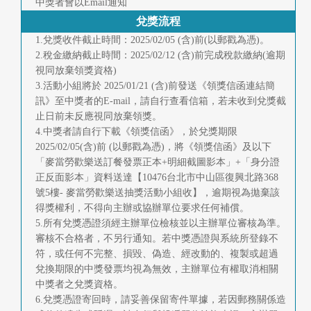
中獎者會以Email通知
兌獎流程
1.兌獎收件截止時間：2025/02/05 (含)前(以郵戳為憑)。
2.稅金繳納截止時間：2025/02/12 (含)前完成稅款繳納(逾期
視同放棄領獎資格)
3.活動小組將於 2025/01/21 (含)前發送《領獎信函連結簡
訊》至中獎者的E-mail，請自行查看信箱，若未收到兌獎截
止日前未反應視同放棄領獎。
4.中獎者請自行下載《領獎信函》，於兌獎期限
2025/02/05(含)前 (以郵戳為憑)，將《領獎信函》及以下
「麥當勞歡樂送訂餐發票正本+明細截圖影本」+「身分證
正反面影本」資料送達【10476台北市中山區復興北路368
號5樓- 麥當勞歡樂送抽獎活動小組收】，逾期視為拋棄該
得獎權利，不得向主辦或協辦單位要求任何補償。
5.所有兌獎憑證須經主辦單位檢核並以主辦單位審核為準。
審核不合格者，不另行通知。若中獎憑證與系統所登錄不
符，或任何不完整、損毀、偽造、經改動的、複製或超過
兌換期限的中獎發票均視為無效，主辦單位有權取消相關
中獎者之兌獎資格。
6.兌獎憑證寄回時，請妥善保留寄件單據，若因郵務關係造