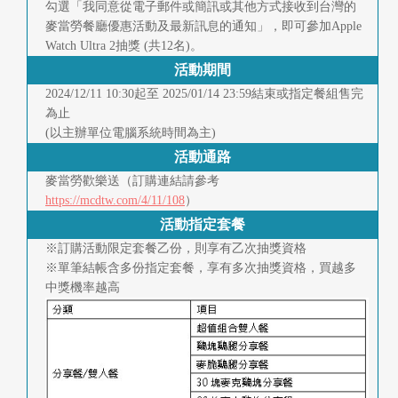
快
勾選「我同意從電子郵件或簡訊或其他方式接收到台灣的
麥當勞餐廳優惠活動及最新訊息的通知」，即可參加Apple
報
Watch Ultra 2抽獎 (共12名)。
活動期間
合
2024/12/11 10:30起至 2025/01/14 23:59結束或指定餐組售完
作
為止
(以主辦單位電腦系統時間為主)
客
活動通路
戶
麥當勞歡樂送（訂購連結請參考
https://mcdtw.com/4/11/108
）
聯
活動指定套餐
絡
※訂購活動限定套餐乙份，則享有乙次抽獎資格
※單筆結帳含多份指定套餐，享有多次抽獎資格，買越多
我
中獎機率越高
們
返
回