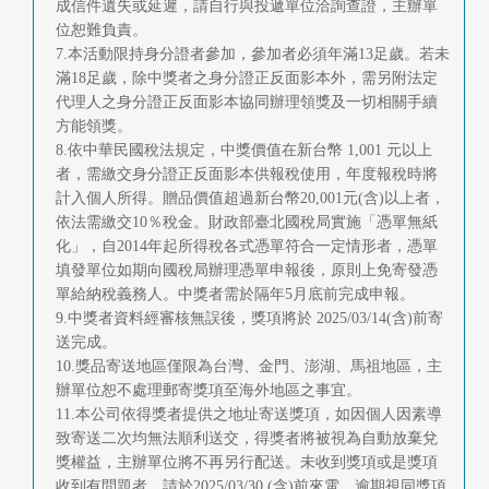
成信件遺失或延遲，請自行與投遞單位洽詢查證，主辦單
位恕難負責。
7.本活動限持身分證者參加，參加者必須年滿13足歲。若未
滿18足歲，除中獎者之身分證正反面影本外，需另附法定
代理人之身分證正反面影本協同辦理領獎及一切相關手續
方能領獎。
8.依中華民國稅法規定，中獎價值在新台幣 1,001 元以上
者，需繳交身分證正反面影本供報稅使用，年度報稅時將
計入個人所得。贈品價值超過新台幣20,001元(含)以上者，
依法需繳交10％稅金。財政部臺北國稅局實施「憑單無紙
化」，自2014年起所得稅各式憑單符合一定情形者，憑單
填發單位如期向國稅局辦理憑單申報後，原則上免寄發憑
單給納稅義務人。中獎者需於隔年5月底前完成申報。
9.中獎者資料經審核無誤後，獎項將於 2025/03/14(含)前寄
送完成。
10.獎品寄送地區僅限為台灣、金門、澎湖、馬祖地區，主
辦單位恕不處理郵寄獎項至海外地區之事宜。
11.本公司依得獎者提供之地址寄送獎項，如因個人因素導
致寄送二次均無法順利送交，得獎者將被視為自動放棄兌
獎權益，主辦單位將不再另行配送。未收到獎項或是獎項
收到有問題者，請於2025/03/30 (含)前來電，逾期視同獎項