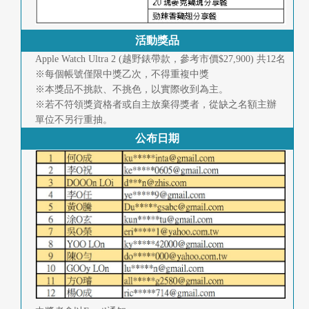
首
頁
活動獎品
Apple Watch Ultra 2 (越野錶帶款，參考市價$27,900) 共12名
※每個帳號僅限中獎乙次，不得重複中獎
※本獎品不挑款、不挑色，以實際收到為主。
※若不符領獎資格者或自主放棄得獎者，從缺之名額主辦
單位不另行重抽。
公布日期