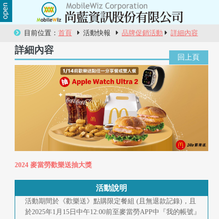
關
目前位置：
首頁
活動快報
品牌促銷活動
詳細內容
於
詳細內容
尚
藍
商
品
服
務
2024 麥當勞歡樂送抽大獎
活
活動說明
動
活動期間於《歡樂送》點購限定餐組 (且無退款記錄)，且
於2025年1月15日中午12:00前至麥當勞APP中『我的帳號』