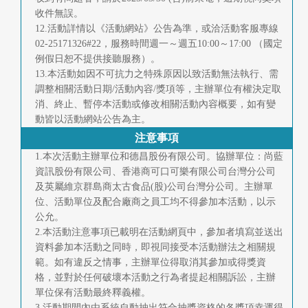
收件無誤。
12.活動詳情以《活動網站》公告為準，或洽活動客服專線
02-25171326#22，服務時間週一～週五10:00～17:00 （國定
例假日恕不提供接聽服務）。
13.本活動如因不可抗力之特殊原因以致活動無法執行、需
調整相關活動日期/活動內容/獎項等，主辦單位有權決定取
消、終止、暫停本活動或修改相關活動內容概要，如有變
動皆以活動網站公告為主。
注意事項
1.本次活動主辦單位和德昌股份有限公司。協辦單位：尚藍
資訊股份有限公司、香港商可口可樂有限公司台灣分公司
及英屬維京群島商太古食品(股)公司台灣分公司。主辦單
位、活動單位及配合廠商之員工均不得參加本活動，以示
公允。
2.本活動注意事項已載明在活動網頁中，參加者填寫並送出
資料參加本活動之同時，即視同接受本活動辦法之相關規
範。如有違反之情事，主辦單位得取消其參加或得獎資
格，並對於任何破壞本活動之行為者提起相關訴訟，主辦
單位保有活動最終釋義權。
3.活動期間內由系統自動抽出符合抽獎資格的各獎項幸運得