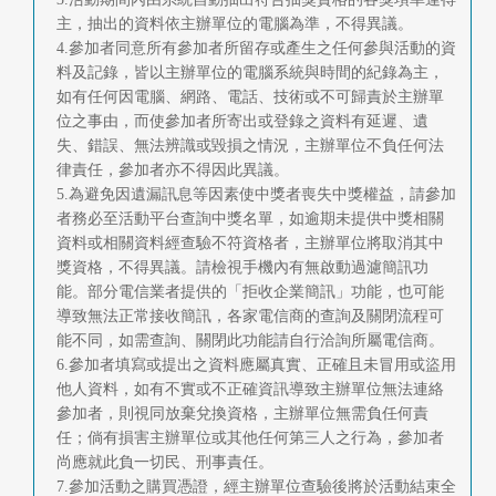
主，抽出的資料依主辦單位的電腦為準，不得異議。
4.參加者同意所有參加者所留存或產生之任何參與活動的資
料及記錄，皆以主辦單位的電腦系統與時間的紀錄為主，
如有任何因電腦、網路、電話、技術或不可歸責於主辦單
位之事由，而使參加者所寄出或登錄之資料有延遲、遺
失、錯誤、無法辨識或毀損之情況，主辦單位不負任何法
律責任，參加者亦不得因此異議。
5.為避免因遺漏訊息等因素使中獎者喪失中獎權益，請參加
者務必至活動平台查詢中獎名單，如逾期未提供中獎相關
資料或相關資料經查驗不符資格者，主辦單位將取消其中
獎資格，不得異議。請檢視手機內有無啟動過濾簡訊功
能。部分電信業者提供的「拒收企業簡訊」功能，也可能
導致無法正常接收簡訊，各家電信商的查詢及關閉流程可
能不同，如需查詢、關閉此功能請自行洽詢所屬電信商。
6.參加者填寫或提出之資料應屬真實、正確且未冒用或盜用
他人資料，如有不實或不正確資訊導致主辦單位無法連絡
參加者，則視同放棄兌換資格，主辦單位無需負任何責
任；倘有損害主辦單位或其他任何第三人之行為，參加者
尚應就此負一切民、刑事責任。
7.參加活動之購買憑證，經主辦單位查驗後將於活動結束全